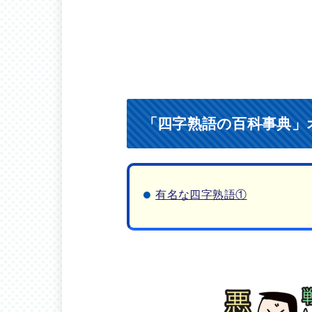
「四字熟語の百科事典」
有名な四字熟語①