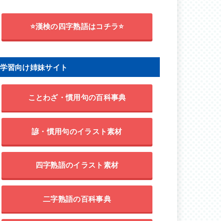
⭐漢検の四字熟語はコチラ⭐
学習向け姉妹サイト
ことわざ・慣用句の百科事典
諺・慣用句のイラスト素材
四字熟語のイラスト素材
二字熟語の百科事典