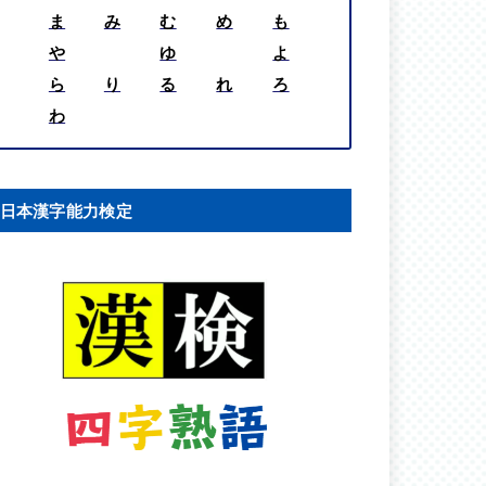
ま
み
む
め
も
や
ゆ
よ
ら
り
る
れ
ろ
わ
日本漢字能力検定