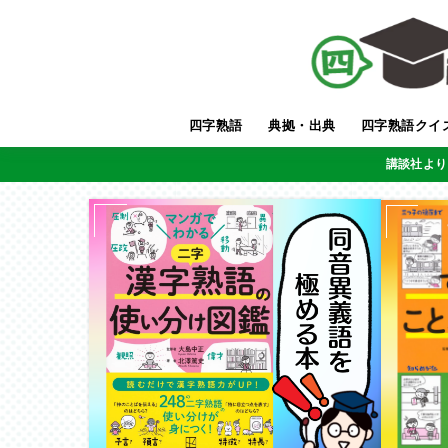
四字熟語
典拠・出典
四字熟語クイ
講談社より