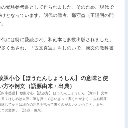
験の受験参考書として作られました。そのため、現代で
づけとなっています。明代の儒者、鄒守益（王陽明の門
す。
時代には特に愛読され、和刻本も多数出版されました。
が多く出され、『古文真宝』をしのいで、漢文の教科書
放胆小心【ほうたんしょうしん】の意味と使
い方や例文（語源由来・出典）
【四字熟語】 放胆小心 【読み方】 ほうたんしょうしん 【意味】 文章
を書くはじめは大胆に筆を揮って思いきって書くのがよく、ある程度
熟練してからは細心の注意を払って書くのがよいということ。また、
二つの文体。 【語源・由来...