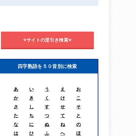
⭐サイトの逆引き検索⭐
四字熟語を５０音別に検索
あ
い
う
え
お
か
き
く
け
こ
さ
し
す
せ
そ
た
ち
つ
て
と
な
に
ぬ
ね
の
は
ひ
ふ
へ
ほ