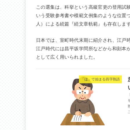
この選集は、科挙という高級官吏の登用試
いう受験参考書や模範文例集のような位置
人）による続篇『続文章軌範』も存在しま
日本では、室町時代末期に紹介され、江戸
江戸時代には昌平坂学問所などから和刻本
として広く用いられました。
「ほ」で始まる四字熟語