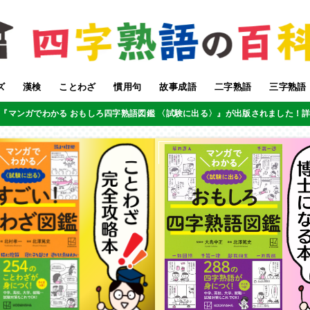
ズ
漢検
ことわざ
慣用句
故事成語
二字熟語
三字熟語
『マンガでわかる おもしろ四字熟語図鑑 〈試験に出る〉』が出版されました！