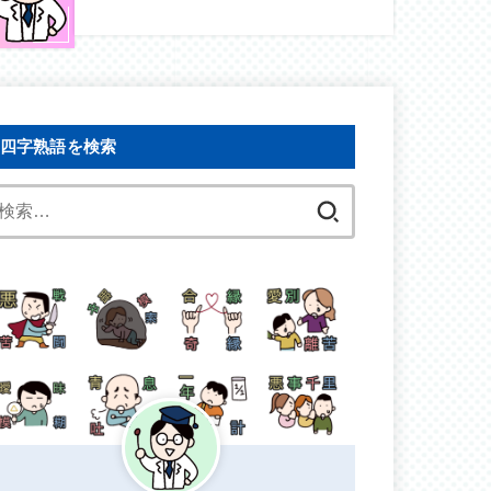
四字熟語を検索
検
索: