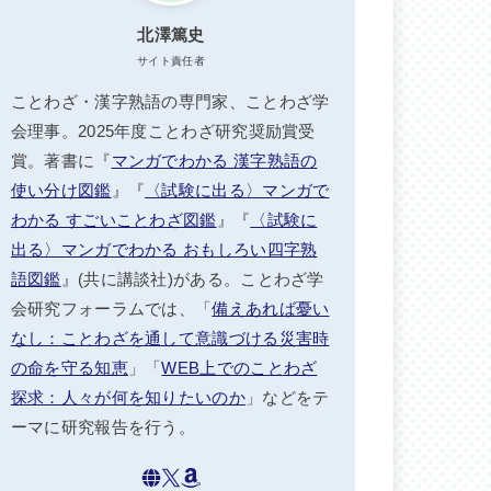
北澤篤史
サイト責任者
ことわざ・漢字熟語の専門家、ことわざ学
会理事。2025年度ことわざ研究奨励賞受
賞。著書に『
マンガでわかる 漢字熟語の
使い分け図鑑
』『
〈試験に出る〉マンガで
わかる すごいことわざ図鑑
』『
〈試験に
出る〉マンガでわかる おもしろい四字熟
語図鑑
』(共に講談社)がある。ことわざ学
会研究フォーラムでは、「
備えあれば憂い
なし：ことわざを通して意識づける災害時
の命を守る知恵
」「
WEB上でのことわざ
探求：人々が何を知りたいのか
」などをテ
ーマに研究報告を行う。