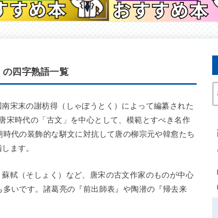
）の四字熟語一覧
国南宋末の謝枋得（しゃぼうとく）によって編纂された
、唐宋時代の「古文」を中心として、模範とすべき名作
朝時代の装飾的な駢文に対抗して唐の柳宗元や韓愈たち
指します。
、蘇軾（そしょく）など、唐宋の古文作家のものが中心
も多いです。諸葛亮の『前出師表』や陶潜の『帰去来