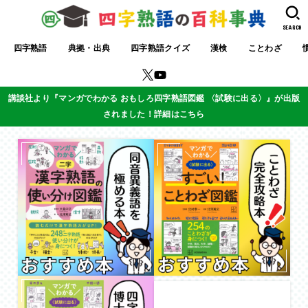
SEARCH
四字熟語
典拠・出典
四字熟語クイズ
漢検
ことわざ
講談社より『マンガでわかる おもしろ四字熟語図鑑 〈試験に出る〉』が出版
されました！詳細はこちら