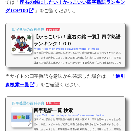
ては「
座右の銘にしたい！かっこいい四字熟語ランキン
グTOP100
」をご覧ください。
四字熟語の百科事典
2 Pockets
【かっこいい！座右の銘 一覧】四字熟語
ランキング１００
https://idiom-encyclopedia.com/motto-of-motto
四字熟語の中には、故事にもとづくものや、昔の書物によるものなどがたくさん
あり、大事な内容のことを、短い言葉で的確に言い表すことができます。四字熟
語は4000個以上の数があり、その中からサイト管理人が「これは座右の銘にした
い！」と感じた四字熟語を100個厳選して、ランキング形式に並べました。ことわ
ざ・慣用句から座右の銘を探したい場合は、座右の銘にしたいことわざ100選をご
当サイトの四字熟語を意味から確認した場合は、「
逆引
覧ください。二字熟語から座右の銘を探したい場合は、【かっこいい！座右の銘
一覧】二字熟語ランキング１００をご覧ください。面白い四字熟語に...
き検索一覧
」をご確認ください。
四字熟語の百科事典
4 Pockets
四字熟語一覧 検索
https://idiom-encyclopedia.com/reverse-resolution
当サイトに収録した四字熟語の逆引き検索一覧です。日常生活のちょっとした会
話や、手紙、スピーチなど必要な場面で必要な表現をすばやく検索できるように
簡潔にまとめました。四字熟語の逆引き検索辞典としてご活用ください。四字熟