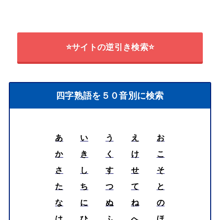
⭐サイトの逆引き検索⭐
四字熟語を５０音別に検索
あ
い
う
え
お
か
き
く
け
こ
さ
し
す
せ
そ
た
ち
つ
て
と
な
に
ぬ
ね
の
は
ひ
ふ
へ
ほ