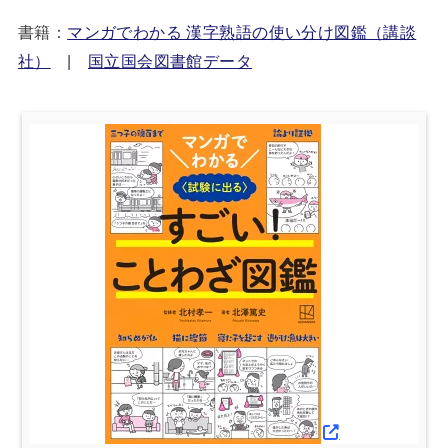
書籍：
マンガでわかる 漢字熟語の使い分け図鑑（講談
社）
|
国立国会図書館データ