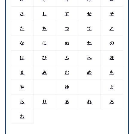
さ
し
す
せ
そ
た
ち
つ
て
と
な
に
ぬ
ね
の
は
ひ
ふ
へ
ほ
ま
み
む
め
も
や
ゆ
よ
ら
り
る
れ
ろ
わ