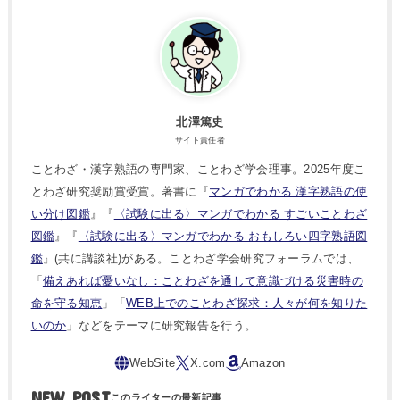
北澤篤史
サイト責任者
ことわざ・漢字熟語の専門家、ことわざ学会理事。2025年度こ
とわざ研究奨励賞受賞。著書に『
マンガでわかる 漢字熟語の使
い分け図鑑
』『
〈試験に出る〉マンガでわかる すごいことわざ
図鑑
』『
〈試験に出る〉マンガでわかる おもしろい四字熟語図
鑑
』(共に講談社)がある。ことわざ学会研究フォーラムでは、
「
備えあれば憂いなし：ことわざを通して意識づける災害時の
命を守る知恵
」「
WEB上でのことわざ探求：人々が何を知りた
いのか
」などをテーマに研究報告を行う。
NEW POST