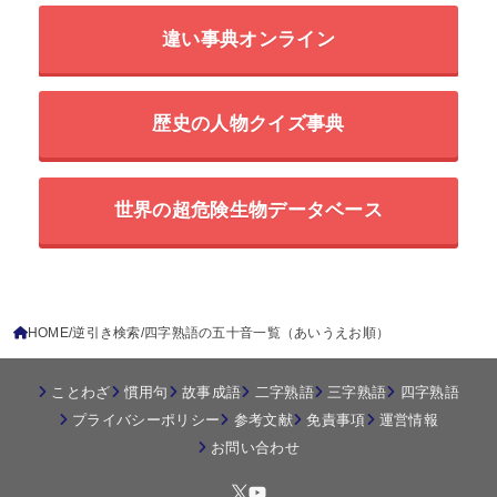
違い事典オンライン
歴史の人物クイズ事典
世界の超危険生物データベース
HOME
逆引き検索
四字熟語の五十音一覧（あいうえお順）
ことわざ
慣用句
故事成語
二字熟語
三字熟語
四字熟語
プライバシーポリシー
参考文献
免責事項
運営情報
お問い合わせ