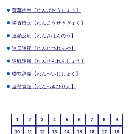
蓮華往生【れんげおうじょう】
憐香惜玉【れんこうせきぎょく】
連鎖反応【れんさはんのう】
連日連夜【れんじつれんや】
連戦連勝【れんせんれんしょう】
聯袂辞職【れんぺいじしょく】
連璧賁臨【れんぺきひりん】
1
2
3
4
5
6
7
8
9
10
11
12
13
14
15
16
17
18