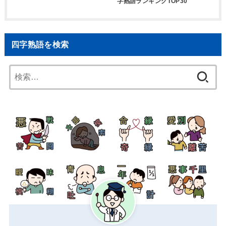
字熟語ランキングTOP30
四字熟語を検索
検
索: