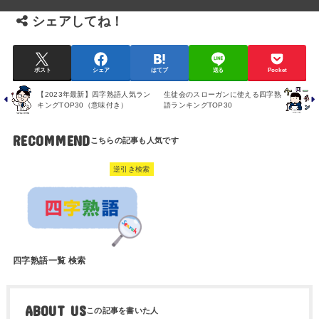
シェアしてね！
ポスト
シェア
はてブ
送る
Pocket
【2023年最新】四字熟語人気ラン
生徒会のスローガンに使える四字熟
キングTOP30（意味付き）
語ランキングTOP30
RECOMMEND
逆引き検索
四字熟語一覧 検索
ABOUT US