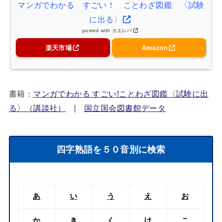
マンガでわかる すごい！ ことわざ図鑑 〈試験
に出る〉
posted with
カエレバ
楽天市場
Amazon
書籍：
マンガでわかる すごい!ことわざ図鑑〈試験に出
る〉（講談社）
|
国立国会図書館データ
四字熟語を５０音別に検索
あ
い
う
え
お
か
き
く
け
こ