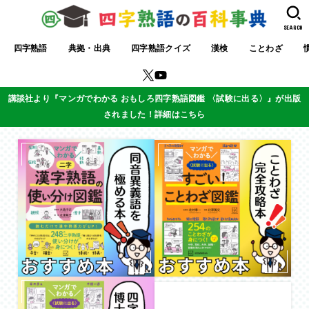
SEARCH
四字熟語
典拠・出典
四字熟語クイズ
漢検
ことわざ
講談社より『マンガでわかる おもしろ四字熟語図鑑 〈試験に出る〉』が出版
されました！詳細はこちら