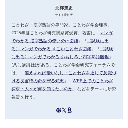
北澤篤史
サイト責任者
ことわざ・漢字熟語の専門家、ことわざ学会理事。
2025年度ことわざ研究奨励賞受賞。著書に『
マンガ
でわかる 漢字熟語の使い分け図鑑
』『
〈試験に出
る〉マンガでわかる すごいことわざ図鑑
』『
〈試験
に出る〉マンガでわかる おもしろい四字熟語図鑑
』
(共に講談社)がある。ことわざ学会研究フォーラムで
は、「
備えあれば憂いなし：ことわざを通して意識づ
ける災害時の命を守る知恵
」「
WEB上でのことわざ
探求：人々が何を知りたいのか
」などをテーマに研究
報告を行う。