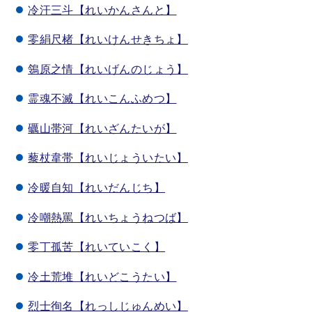
冷汗三斗【れいかんさんと】
零絹尺楮【れいけんせきちょ】
鴒原之情【れいげんのじょう】
霊魂不滅【れいこんふめつ】
礪山帯河【れいざんたいが】
藜杖韋帯【れいじょういたい】
冷暖自知【れいだんじち】
冷嘲熱罵【れいちょうねつば】
零丁孤苦【れいていこく】
冷土荒堆【れいどこうたい】
烈士徇名【れっしじゅんめい】