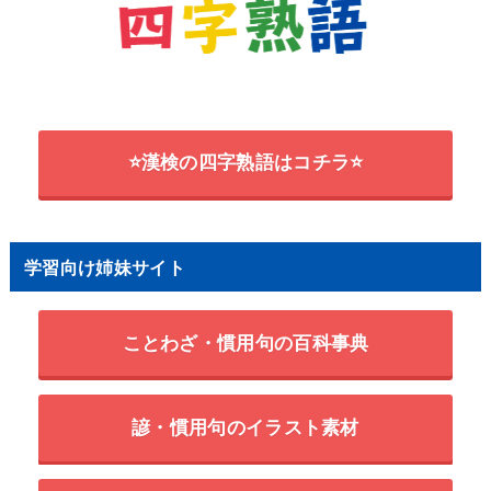
⭐漢検の四字熟語はコチラ⭐
学習向け姉妹サイト
ことわざ・慣用句の百科事典
諺・慣用句のイラスト素材