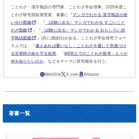
ことわざ・漢字熟語の専門家、ことわざ学会理事。2025年度こ
とわざ研究奨励賞受賞。著書に『
マンガでわかる 漢字熟語の使
い分け図鑑
』『
〈試験に出る〉マンガでわかる すごいこと
わざ図鑑
』『
〈試験に出る〉マンガでわかる おもしろい四
字熟語図鑑
』(共に講談社)がある。ことわざ学会研究フォー
ラムでは、「
備えあれば憂いなし：ことわざを通して意識づけ
る災害時の命を守る知恵
」「
WEB上でのことわざ探求：人々が
何を知りたいのか
」などをテーマに研究報告を行う。
著書一覧