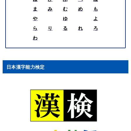
ま
み
む
め
も
や
ゆ
よ
ら
り
る
れ
ろ
わ
日本漢字能力検定