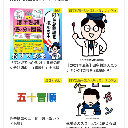
出版
四字熟語一覧の意味と使い方の例文
『マンガでわかる 漢字熟語の使
【2023年最新】四字熟語人気ラ
い分け図鑑』（講談社）を出版
ンキングTOP30（意味付き）
逆引き検索
四字熟語一覧の意味と使い方の例文
四字熟語の五十音一覧（あいう
生徒会のスローガンに使える四
えお順）