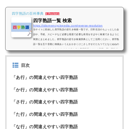
四字熟語の百科事典
4 Pockets
四字熟語一覧 検索
https://idiom-encyclopedia.com/reverse-resolution
当サイトに収録した四字熟語の逆引き検索一覧です。日常生活のちょっとした会
話や、手紙、スピーチなど必要な場面で必要な表現をすばやく検索できるように
簡潔にまとめました。四字熟語の逆引き検索辞典としてご活用ください。四字熟
語一覧を五十音順に検索あいうえおかきくけこさしすせそたちつてとなにぬねの
はひふへほまみむめもや ゆ よらりるれろわ四字熟語のまとめ記事一覧（意味付
き）四字熟語「学習」■迷ったらコレ！四字熟語を学習する為のまとめ記事四字熟
語の五十音順一覧【四字熟語100選】有名な四字熟語と意味解説小学生...
目次
「あ行」の間違えやすい四字熟語
「か行」の間違えやすい四字熟語
「さ行」の間違えやすい四字熟語
「た行」の間違えやすい四字熟語
「な行」の間違えやすい四字熟語