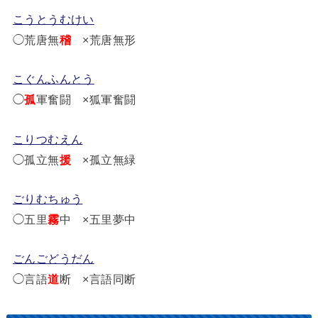
こうとうむけい
◯荒唐無
稽
×荒唐無形
こぐんふんとう
◯
孤
軍奮闘 ×狐軍奮闘
こりつむえん
◯孤立無
援
×孤立無緑
ごりむちゅう
◯五里
霧
中 ×五里夢中
ごんごどうだん
◯言語
道
断 ×言語同断