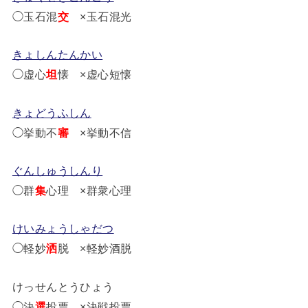
◯玉石混
交
×玉石混光
きょしんたんかい
◯虚心
坦
懐 ×虚心短懐
きょどうふしん
◯挙動不
審
×挙動不信
ぐんしゅうしんり
◯群
集
心理 ×群衆心理
けいみょうしゃだつ
◯軽妙
洒
脱 ×軽妙酒脱
けっせんとうひょう
◯決
選
投票 ×決戦投票