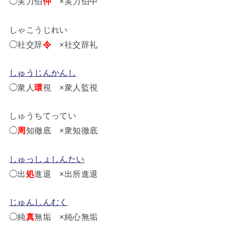
◯実力伯
仲
×実力伯中
しゃこうじれい
◯社交辞
令
×社交辞礼
しゅうじんかんし
◯衆人
環
視 ×衆人監視
しゅうちてってい
◯
周
知徹底 ×衆知徹底
しゅっしょしんたい
◯出
処
進退 ×出所進退
じゅんしんむく
◯純
真
無垢 ×純心無垢