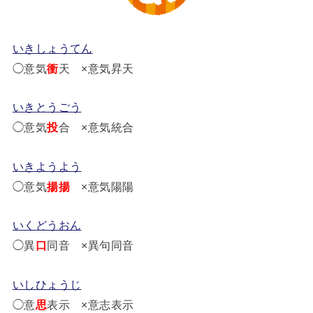
いきしょうてん
◯意気
衝
天 ×意気昇天
いきとうごう
◯意気
投
合 ×意気統合
いきようよう
◯意気
揚揚
×意気陽陽
いくどうおん
◯異
口
同音 ×異句同音
いしひょうじ
◯意
思
表示 ×意志表示