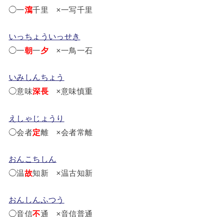
◯一
瀉
千里 ×一写千里
いっちょういっせき
◯一
朝
一
夕
×一鳥一石
いみしんちょう
◯意味
深長
×意味慎重
えしゃじょうり
◯会者
定
離 ×会者常離
おんこちしん
◯温
故
知新 ×温古知新
おんしんふつう
◯音信
不
通 ×音信普通