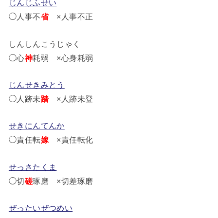
じんじふせい
◯人事不
省
×人事不正
しんしんこうじゃく
◯心
神
耗弱 ×心身耗弱
じんせきみとう
◯人跡未
踏
×人跡未登
せきにんてんか
◯責任転
嫁
×責任転化
せっさたくま
◯切
磋
琢磨 ×切差琢磨
ぜったいぜつめい