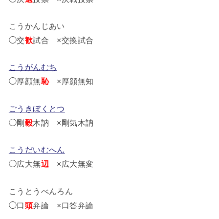
こうかんじあい
◯交
歓
試合 ×交換試合
こうがんむち
◯厚顔無
恥
×厚顔無知
ごうきぼくとつ
◯剛
毅
木訥 ×剛気木訥
こうだいむへん
◯広大無
辺
×広大無変
こうとうべんろん
◯口
頭
弁論 ×口答弁論