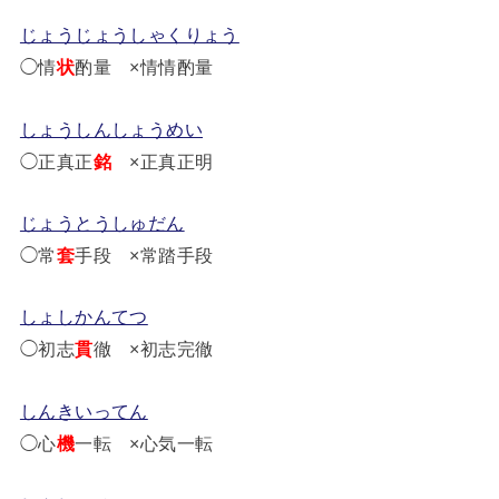
じょうじょうしゃくりょう
◯情
状
酌量 ×情情酌量
しょうしんしょうめい
◯正真正
銘
×正真正明
じょうとうしゅだん
◯常
套
手段 ×常踏手段
しょしかんてつ
◯初志
貫
徹 ×初志完徹
しんきいってん
◯心
機
一転 ×心気一転