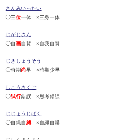
さんみいったい
◯三
位
一体 ×三身一体
じがじさん
◯自
画
自賛 ×自我自賛
じきしょうそう
◯時期
尚
早 ×時期少早
しこうさくご
◯
試行
錯誤 ×思考錯誤
じじょうじばく
◯自縄自
縛
×自縄自爆
じしんまんまん