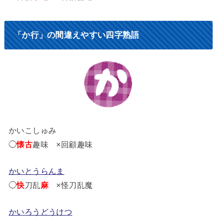
「か行」の間違えやすい四字熟語
かいこしゅみ
◯
懐古
趣味 ×回顧趣味
かいとうらんま
◯
快
刀乱
麻
×怪刀乱魔
かいろうどうけつ