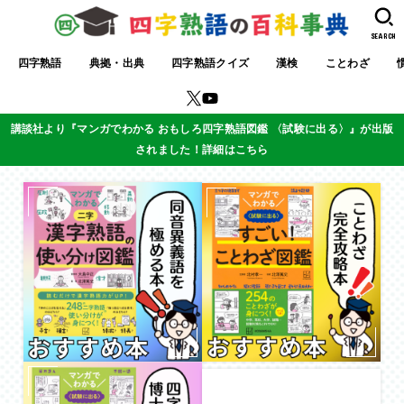
SEARCH
四字熟語
典拠・出典
四字熟語クイズ
漢検
ことわざ
講談社より『マンガでわかる おもしろ四字熟語図鑑 〈試験に出る〉』が出版
されました！詳細はこちら