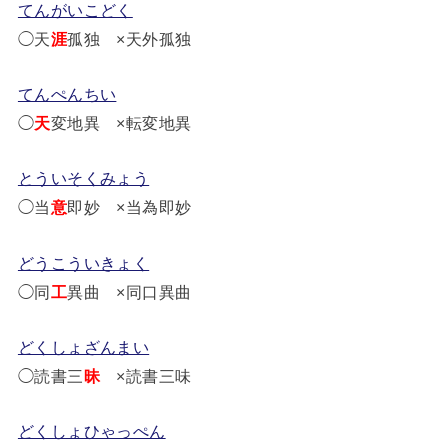
てんがいこどく
◯天
涯
孤独 ×天外孤独
てんぺんちい
◯
天
変地異 ×転変地異
とういそくみょう
◯当
意
即妙 ×当為即妙
どうこういきょく
◯同
工
異曲 ×同口異曲
どくしょざんまい
◯読書三
昧
×読書三味
どくしょひゃっぺん