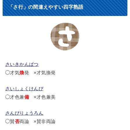
「さ行」の間違えやすい四字熟語
さいきかんぱつ
◯才気
煥
発 ×才気換発
さいしょくけんび
◯才色兼
備
×才色兼美
さんぴりょうろん
◯賛
否
両論 ×賛非両論