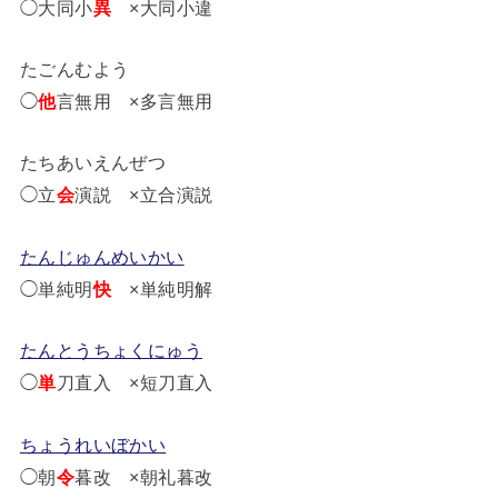
◯大同小
異
×大同小違
たごんむよう
◯
他
言無用 ×多言無用
たちあいえんぜつ
◯立
会
演説 ×立合演説
たんじゅんめいかい
◯単純明
快
×単純明解
たんとうちょくにゅう
◯
単
刀直入 ×短刀直入
ちょうれいぼかい
◯朝
令
暮改 ×朝礼暮改