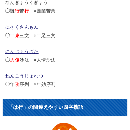
なんぎょうくぎょう
◯難
行
苦
行
×難業苦業
にそくさんもん
◯二
束
三文 ×二足三文
にんじょうざた
◯
刃傷
沙汰 ×人情沙汰
ねんこうじょれつ
◯年
功
序列 ×年効序列
「は行」の間違えやすい四字熟語