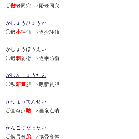
◯
偕
老同穴 ×階老同穴
かしょうひょうか
◯過
小
評価 ×過少評価
かじょうぼうえい
◯過
剰
防衛 ×過乗防衛
がしんしょうたん
◯臥
薪嘗
胆 ×臥新賞胆
がりょうてんせい
◯画竜点
睛
×画竜点晴
かんこつだったい
◯換骨奪
胎
×換骨奪体