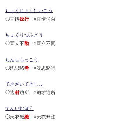
ちょくじょうけいこう
◯直情
径行
×直情傾向
ちょくりつふどう
◯直立不
動
×直立不同
ちんしもっこう
◯沈思黙
考
×沈思黙行
てきざいてきしょ
◯適
材
適所 ×適才適所
てんいむほう
◯天衣無
縫
×天衣無法