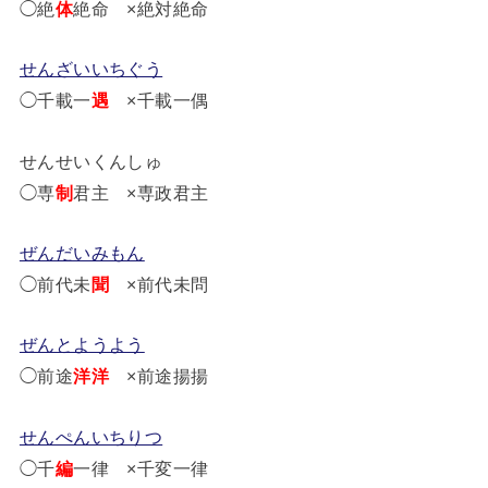
◯絶
体
絶命 ×絶対絶命
せんざいいちぐう
◯千載一
遇
×千載一偶
せんせいくんしゅ
◯専
制
君主 ×専政君主
ぜんだいみもん
◯前代未
聞
×前代未問
ぜんとようよう
◯前途
洋洋
×前途揚揚
せんぺんいちりつ
◯千
編
一律 ×千変一律