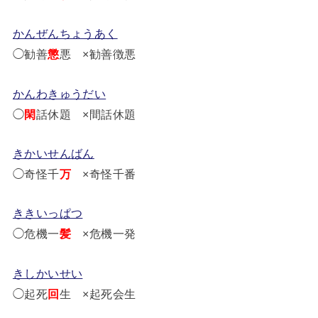
かんぜんちょうあく
◯勧善
懲
悪 ×勧善徴悪
かんわきゅうだい
◯
閑
話休題 ×間話休題
きかいせんばん
◯奇怪千
万
×奇怪千番
ききいっぱつ
◯危機一
髪
×危機一発
きしかいせい
◯起死
回
生 ×起死会生