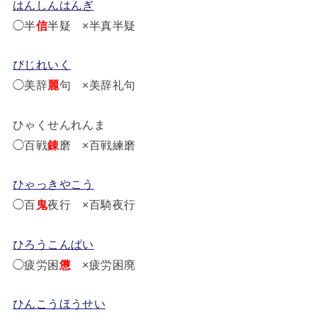
はんしんはんぎ
◯半
信
半疑 ×半真半疑
びじれいく
◯美辞
麗
句 ×美辞礼句
ひゃくせんれんま
◯百戦
錬
磨 ×百戦練磨
ひゃっきやこう
◯百
鬼
夜行 ×百騎夜行
ひろうこんぱい
◯疲労困
憊
×疲労困廃
ひんこうほうせい