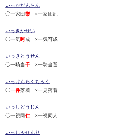
いっかだんらん
◯一家団
欒
×一家団乱
いっきかせい
◯一気
呵
成 ×一気可成
いっきとうせん
◯一騎当
千
×一騎当選
いっけんらくちゃく
◯一
件
落着 ×一見落着
いっしどうじん
◯一視同
仁
×一視同人
いっしゃせんり