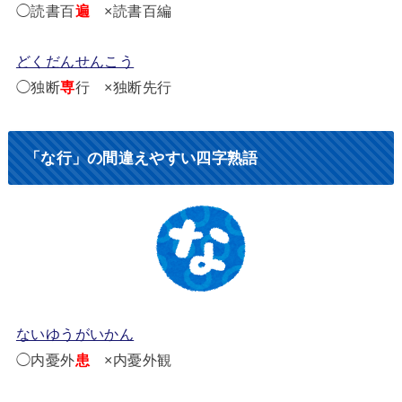
◯読書百
遍
×読書百編
どくだんせんこう
◯独断
専
行 ×独断先行
「な行」の間違えやすい四字熟語
ないゆうがいかん
◯内憂外
患
×内憂外観