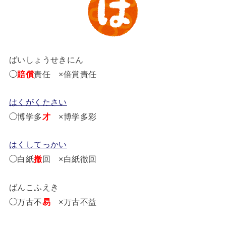
ばいしょうせきにん
◯
賠償
責任 ×倍賞責任
はくがくたさい
◯博学多
才
×博学多彩
はくしてっかい
◯白紙
撤
回 ×白紙徹回
ばんこふえき
◯万古不
易
×万古不益