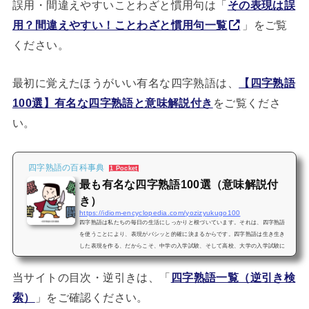
誤用・間違えやすいことわざと慣用句は「
その表現は誤
用？間違えやすい！ことわざと慣用句一覧
」をご覧
ください。
最初に覚えたほうがいい有名な四字熟語は、
【四字熟語
100選】有名な四字熟語と意味解説付き
をご覧くださ
い。
四字熟語の百科事典
1 Pocket
最も有名な四字熟語100選（意味解説付
き）
https://idiom-encyclopedia.com/yozizyukugo100
四字熟語は私たちの毎日の生活にしっかりと根づいています。それは、四字熟語
を使うことにより、表現がバシッと的確に決まるからです。四字熟語は生き生き
した表現を作る、だからこそ、中学の入学試験、そして高校、大学の入学試験に
まで出題されるのです。四字熟語のもとになっている漢字は、一字一字が固有の
概念を備えた「語」であり、一字が一音節で発音されるという特徴をもっていま
当サイトの目次・逆引きは、「
四字熟語一覧（逆引き検
す。この漢語の特質を生かして、口ずさみやすい四字句、四音節の、しかも含蓄
に富む意味内容を表現する漢語が四字熟語です。この記事では、沢山あ...
索）
」をご確認ください。