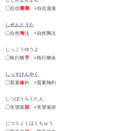
◯自信
満満
×自信漫漫
しぜんとうた
◯自然
淘
汰 ×自然陶汰
しっこうゆうよ
◯執行猶
予
×執行猶余
しっそけんやく
◯質素
倹
約 ×質素険約
しつぼうらくたん
◯失望落
胆
×失望落担
じつりょくはくちゅう