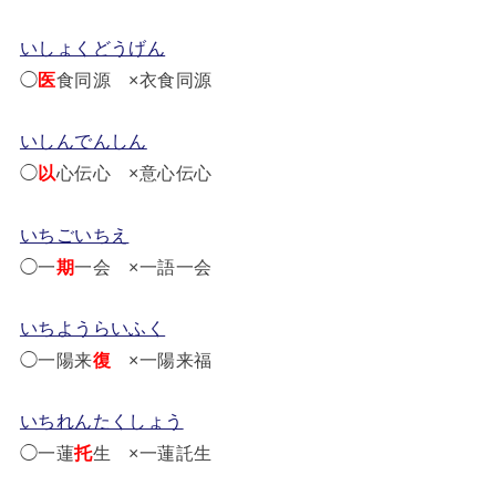
いしょくどうげん
◯
医
食同源 ×衣食同源
いしんでんしん
◯
以
心伝心 ×意心伝心
いちごいちえ
◯一
期
一会 ×一語一会
いちようらいふく
◯一陽来
復
×一陽来福
いちれんたくしょう
◯一蓮
托
生 ×一蓮託生