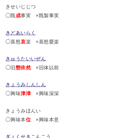
きせいじじつ
◯既
成
事実 ×既製事実
きどあいらく
◯喜怒
哀
楽 ×喜怒愛楽
きゅうたいいぜん
◯旧
態依然
×旧体以前
きょうみしんしん
◯興味
津津
×興味深深
きょうみほんい
◯興味本
位
×興味本意
ぎょくせきこんこう