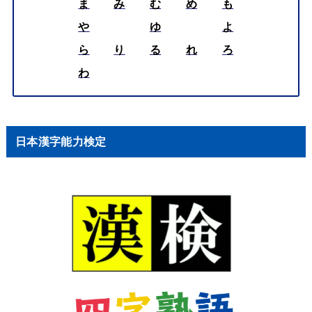
ま
み
む
め
も
や
ゆ
よ
ら
り
る
れ
ろ
わ
日本漢字能力検定