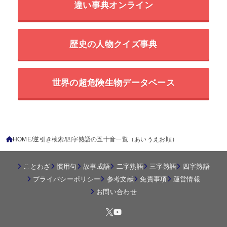
違い事典オンライン
歴史の人物クイズ事典
世界の超危険生物データベース
HOME
逆引き検索
四字熟語の五十音一覧（あいうえお順）
ことわざ
慣用句
故事成語
二字熟語
三字熟語
四字熟語
プライバシーポリシー
参考文献
免責事項
運営情報
お問い合わせ