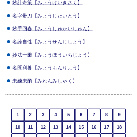
妙計奇策【みょうけいきさく】
名字帯刀【みょうじたいとう】
妙手回春【みょうしゅかいしゅん】
名詮自性【みょうせんじしょう】
妙法一乗【みょうほういちじょう】
名聞利養【みょうもんりよう】
未練未酌【みれんみしゃく】
1
2
3
4
5
6
7
8
9
10
11
12
13
14
15
16
17
18