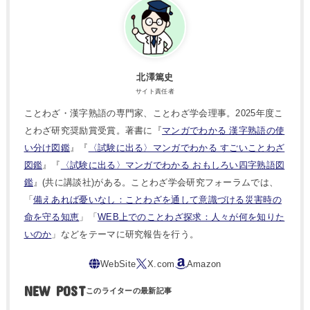
北澤篤史
サイト責任者
ことわざ・漢字熟語の専門家、ことわざ学会理事。2025年度こ
とわざ研究奨励賞受賞。著書に『
マンガでわかる 漢字熟語の使
い分け図鑑
』『
〈試験に出る〉マンガでわかる すごいことわざ
図鑑
』『
〈試験に出る〉マンガでわかる おもしろい四字熟語図
鑑
』(共に講談社)がある。ことわざ学会研究フォーラムでは、
「
備えあれば憂いなし：ことわざを通して意識づける災害時の
命を守る知恵
」「
WEB上でのことわざ探求：人々が何を知りた
いのか
」などをテーマに研究報告を行う。
NEW POST