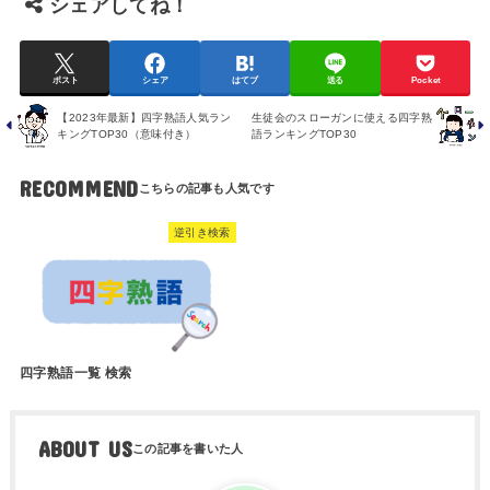
シェアしてね！
ポスト
シェア
はてブ
送る
Pocket
【2023年最新】四字熟語人気ラン
生徒会のスローガンに使える四字熟
キングTOP30（意味付き）
語ランキングTOP30
RECOMMEND
逆引き検索
四字熟語一覧 検索
ABOUT US