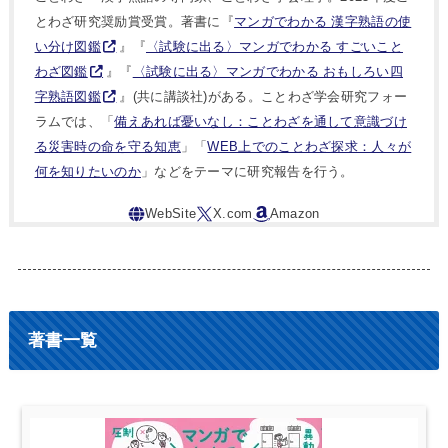
とわざ研究奨励賞受賞。著書に『
マンガでわかる 漢字熟語の使
い分け図鑑
』『
〈試験に出る〉マンガでわかる すごいこと
わざ図鑑
』『
〈試験に出る〉マンガでわかる おもしろい四
字熟語図鑑
』(共に講談社)がある。ことわざ学会研究フォー
ラムでは、「
備えあれば憂いなし：ことわざを通して意識づけ
る災害時の命を守る知恵
」「
WEB上でのことわざ探求：人々が
何を知りたいのか
」などをテーマに研究報告を行う。
著書一覧