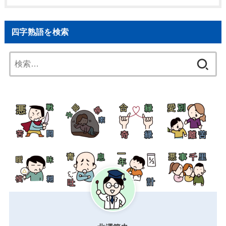
四字熟語を検索
検
索: