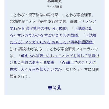
北澤篤史
サイト責任者
ことわざ・漢字熟語の専門家、ことわざ学会理事。
2025年度ことわざ研究奨励賞受賞。著書に『
マンガ
でわかる 漢字熟語の使い分け図鑑
』『
〈試験に出
る〉マンガでわかる すごいことわざ図鑑
』『
〈試験
に出る〉マンガでわかる おもしろい四字熟語図鑑
』
(共に講談社)がある。ことわざ学会研究フォーラムで
は、「
備えあれば憂いなし：ことわざを通して意識づ
ける災害時の命を守る知恵
」「
WEB上でのことわざ
探求：人々が何を知りたいのか
」などをテーマに研究
報告を行う。