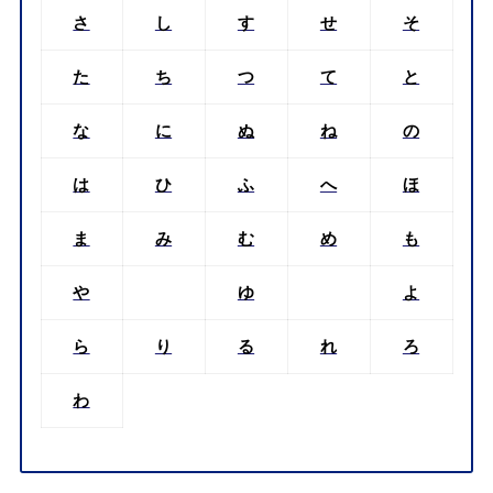
さ
し
す
せ
そ
た
ち
つ
て
と
な
に
ぬ
ね
の
は
ひ
ふ
へ
ほ
ま
み
む
め
も
や
ゆ
よ
ら
り
る
れ
ろ
わ