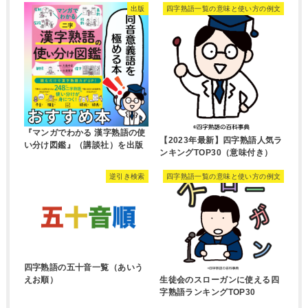
出版
四字熟語一覧の意味と使い方の例文
『マンガでわかる 漢字熟語の使
【2023年最新】四字熟語人気ラ
い分け図鑑』（講談社）を出版
ンキングTOP30（意味付き）
逆引き検索
四字熟語一覧の意味と使い方の例文
四字熟語の五十音一覧（あいう
生徒会のスローガンに使える四
えお順）
字熟語ランキングTOP30