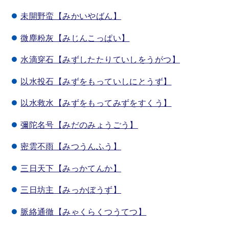
未開野蛮【みかいやばん】
微塵粉灰【みじんこっぱい】
水滴穿石【みずしたたりていしをうがつ】
以水投石【みずをもっていしにとうず】
以水救水【みずをもってみずをすくう】
彌陀名号【みだのみょうごう】
密雲不雨【みつうんふう】
三日天下【みっかてんか】
三日坊主【みっかぼうず】
脈絡通徹【みゃくらくつうてつ】