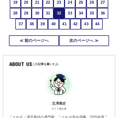
19
20
21
22
23
24
25
26
27
28
29
30
31
32
33
34
35
36
37
38
39
40
41
42
43
44
≪ 前のページへ
次のページへ ≫
ABOUT US
北澤篤史
サイト責任者
ことわざ・漢字熟語の専門家、ことわざ学会理事。2025年度こ