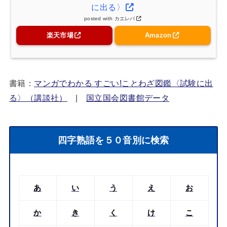
に出る〉
posted with
カエレバ
楽天市場
Amazon
書籍：
マンガでわかる すごい!ことわざ図鑑〈試験に出
る〉（講談社）
|
国立国会図書館データ
四字熟語を５０音別に検索
あ
い
う
え
お
か
き
く
け
こ