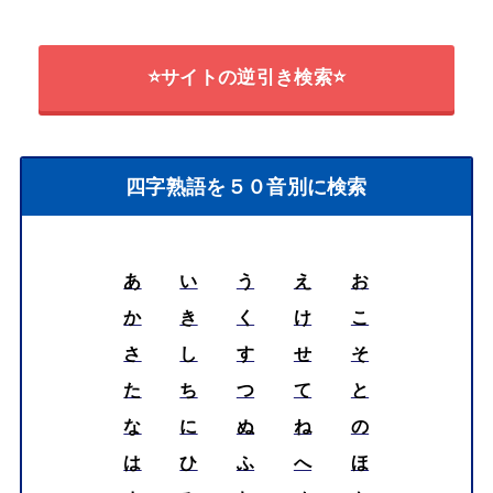
⭐サイトの逆引き検索⭐
四字熟語を５０音別に検索
あ
い
う
え
お
か
き
く
け
こ
さ
し
す
せ
そ
た
ち
つ
て
と
な
に
ぬ
ね
の
は
ひ
ふ
へ
ほ