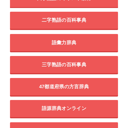
二字熟語の百科事典
語彙力辞典
三字熟語の百科事典
47都道府県の方言辞典
語源辞典オンライン