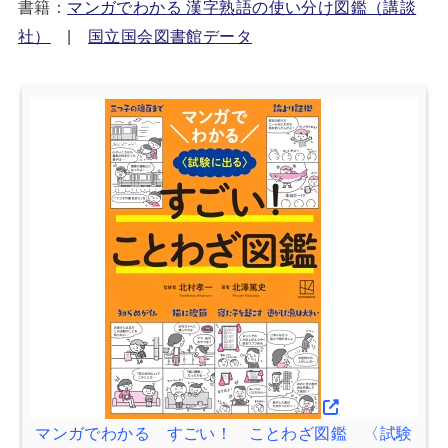
書籍：
マンガでわかる 漢字熟語の使い分け図鑑（講談
社）
|
国立国会図書館データ
マンガでわかる すごい！ ことわざ図鑑 〈試験