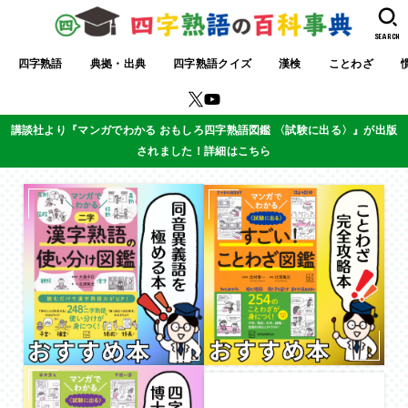
SEARCH
四字熟語
典拠・出典
四字熟語クイズ
漢検
ことわざ
講談社より『マンガでわかる おもしろ四字熟語図鑑 〈試験に出る〉』が出版
されました！詳細はこちら