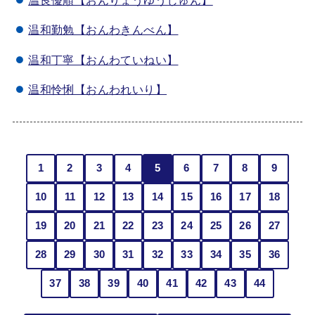
温和勤勉【おんわきんべん】
温和丁寧【おんわていねい】
温和怜悧【おんわれいり】
1
2
3
4
5
6
7
8
9
10
11
12
13
14
15
16
17
18
19
20
21
22
23
24
25
26
27
28
29
30
31
32
33
34
35
36
37
38
39
40
41
42
43
44