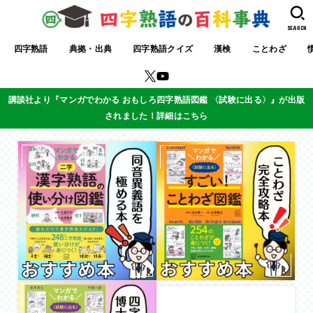
SEARCH
四字熟語
典拠・出典
四字熟語クイズ
漢検
ことわざ
講談社より『マンガでわかる おもしろ四字熟語図鑑 〈試験に出る〉』が出版
されました！詳細はこちら