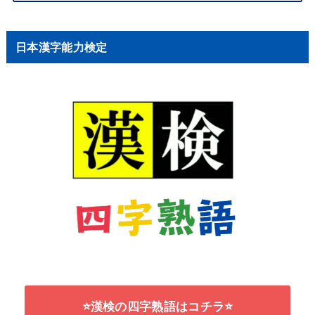
日本漢字能力検定
⭐漢検の四字熟語はコチラ⭐