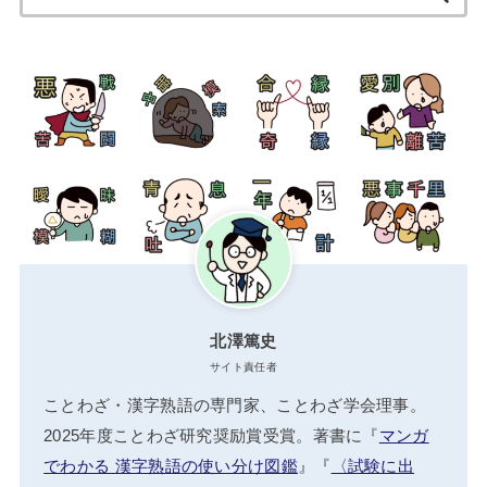
索:
北澤篤史
サイト責任者
ことわざ・漢字熟語の専門家、ことわざ学会理事。
2025年度ことわざ研究奨励賞受賞。著書に『
マンガ
でわかる 漢字熟語の使い分け図鑑
』『
〈試験に出