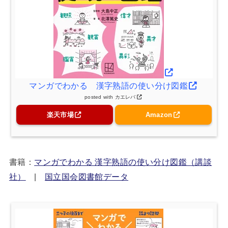
マンガでわかる 漢字熟語の使い分け図鑑
posted with
カエレバ
楽天市場
Amazon
書籍：
マンガでわかる 漢字熟語の使い分け図鑑（講談
社）
|
国立国会図書館データ