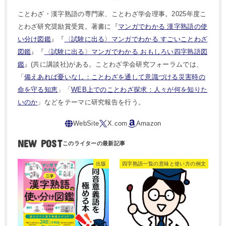
ことわざ・漢字熟語の専門家、ことわざ学会理事。2025年度こ
とわざ研究奨励賞受賞。著書に『
マンガでわかる 漢字熟語の使
い分け図鑑
』『
〈試験に出る〉マンガでわかる すごいことわざ
図鑑
』『
〈試験に出る〉マンガでわかる おもしろい四字熟語図
鑑
』(共に講談社)がある。ことわざ学会研究フォーラムでは、
「
備えあれば憂いなし：ことわざを通して意識づける災害時の
命を守る知恵
」「
WEB上でのことわざ探求：人々が何を知りた
いのか
」などをテーマに研究報告を行う。
NEW POST
出版
四字熟語一覧の意味と使い方の例文