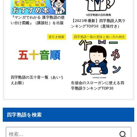
『マンガでわかる 漢字熟語の使
【2023年最新】四字熟語人気ラ
い分け図鑑』（講談社）を出版
ンキングTOP30（意味付き）
逆引き検索
四字熟語一覧の意味と使い方の例文
四字熟語の五十音一覧（あいう
生徒会のスローガンに使える四
えお順）
字熟語ランキングTOP30
四字熟語を検索
検