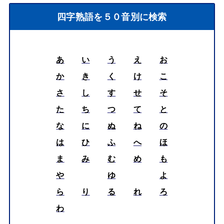
四字熟語を５０音別に検索
あ
い
う
え
お
か
き
く
け
こ
さ
し
す
せ
そ
た
ち
つ
て
と
な
に
ぬ
ね
の
は
ひ
ふ
へ
ほ
ま
み
む
め
も
や
ゆ
よ
ら
り
る
れ
ろ
わ