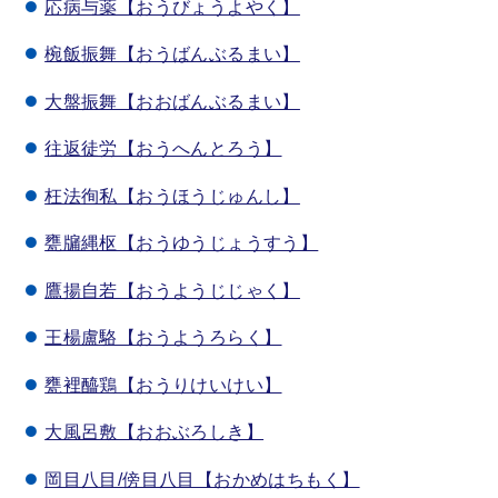
応病与薬【おうびょうよやく】
椀飯振舞【おうばんぶるまい】
大盤振舞【おおばんぶるまい】
往返徒労【おうへんとろう】
枉法徇私【おうほうじゅんし】
甕牖縄枢【おうゆうじょうすう】
鷹揚自若【おうようじじゃく】
王楊盧駱【おうようろらく】
甕裡醯鶏【おうりけいけい】
大風呂敷【おおぶろしき】
岡目八目/傍目八目【おかめはちもく】