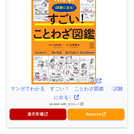
マンガでわかる すごい！ ことわざ図鑑 〈試験
に出る〉
posted with
カエレバ
楽天市場
Amazon