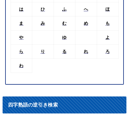
は
ひ
ふ
へ
ほ
ま
み
む
め
も
や
ゆ
よ
ら
り
る
れ
ろ
わ
四字熟語の逆引き検索