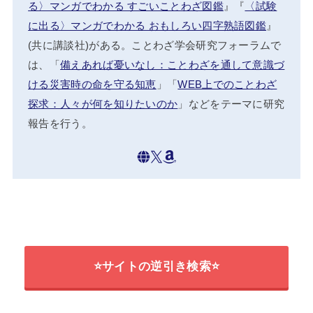
る〉マンガでわかる すごいことわざ図鑑
』『
〈試験
に出る〉マンガでわかる おもしろい四字熟語図鑑
』
(共に講談社)がある。ことわざ学会研究フォーラムで
は、「
備えあれば憂いなし：ことわざを通して意識づ
ける災害時の命を守る知恵
」「
WEB上でのことわざ
探求：人々が何を知りたいのか
」などをテーマに研究
報告を行う。
⭐サイトの逆引き検索⭐