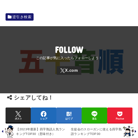
逆引き検索
FOLLOW
シェアしてね！
ポスト
シェア
はてブ
送る
Pocket
【2023年最新】四字熟語人気ラン
生徒会のスローガンに使える四字熟
キングTOP30（意味付き）
語ランキングTOP30