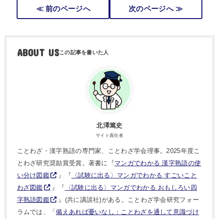
≪ 前のページへ
次のページへ ≫
ABOUT US
北澤篤史
サイト責任者
ことわざ・漢字熟語の専門家、ことわざ学会理事。2025年度こ
とわざ研究奨励賞受賞。著書に『
マンガでわかる 漢字熟語の使
い分け図鑑
』『
〈試験に出る〉マンガでわかる すごいこと
わざ図鑑
』『
〈試験に出る〉マンガでわかる おもしろい四
字熟語図鑑
』(共に講談社)がある。ことわざ学会研究フォー
ラムでは、「
備えあれば憂いなし：ことわざを通して意識づけ