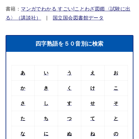
書籍：
マンガでわかる すごい!ことわざ図鑑〈試験に出
る〉（講談社）
|
国立国会図書館データ
四字熟語を５０音別に検索
あ
い
う
え
お
か
き
く
け
こ
さ
し
す
せ
そ
た
ち
つ
て
と
な
に
ぬ
ね
の