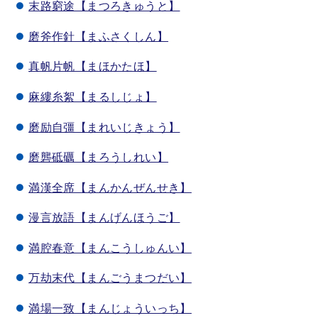
末路窮途【まつろきゅうと】
磨斧作針【まふさくしん】
真帆片帆【まほかたほ】
麻縷糸絮【まるしじょ】
磨励自彊【まれいじきょう】
磨礱砥礪【まろうしれい】
満漢全席【まんかんぜんせき】
漫言放語【まんげんほうご】
満腔春意【まんこうしゅんい】
万劫末代【まんごうまつだい】
満場一致【まんじょういっち】