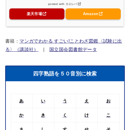
posted with
カエレバ
楽天市場
Amazon
書籍：
マンガでわかる すごい!ことわざ図鑑〈試験に出
る〉（講談社）
|
国立国会図書館データ
四字熟語を５０音別に検索
あ
い
う
え
お
か
き
く
け
こ
さ
し
す
せ
そ