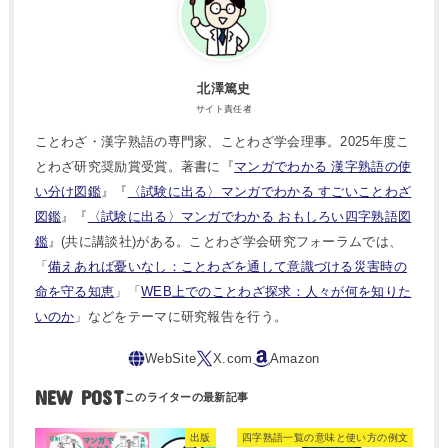
北澤篤史
サイト責任者
ことわざ・漢字熟語の専門家、ことわざ学会理事。2025年度こ
とわざ研究奨励賞受賞。著書に『
マンガでわかる 漢字熟語の使
い分け図鑑
』『
〈試験に出る〉マンガでわかる すごいことわざ
図鑑
』『
〈試験に出る〉マンガでわかる おもしろい四字熟語図
鑑
』(共に講談社)がある。ことわざ学会研究フォーラムでは、
「
備えあれば憂いなし：ことわざを通して意識づける災害時の
命を守る知恵
」「
WEB上でのことわざ探求：人々が何を知りた
いのか
」などをテーマに研究報告を行う。
NEW POST
出版
四字熟語一覧の意味と使い方の例文