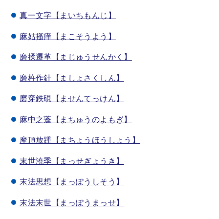
真一文字【まいちもんじ】
麻姑掻痒【まこそうよう】
磨揉遷革【まじゅうせんかく】
磨杵作針【ましょさくしん】
磨穿鉄硯【ませんてっけん】
麻中之蓬【まちゅうのよもぎ】
摩頂放踵【まちょうほうしょう】
末世澆季【まっせぎょうき】
末法思想【まっぽうしそう】
末法末世【まっぽうまっせ】