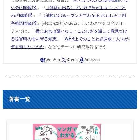
い分け図鑑
』『
〈試験に出る〉マンガでわかる すごいこと
わざ図鑑
』『
〈試験に出る〉マンガでわかる おもしろい四
字熟語図鑑
』(共に講談社)がある。ことわざ学会研究フォー
ラムでは、「
備えあれば憂いなし：ことわざを通して意識づけ
る災害時の命を守る知恵
」「
WEB上でのことわざ探求：人々が
何を知りたいのか
」などをテーマに研究報告を行う。
著書一覧