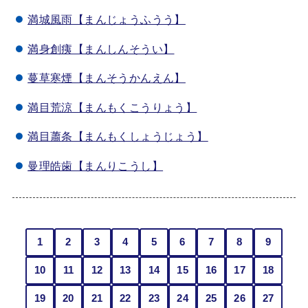
満城風雨【まんじょうふうう】
満身創痍【まんしんそうい】
蔓草寒煙【まんそうかんえん】
満目荒涼【まんもくこうりょう】
満目蕭条【まんもくしょうじょう】
曼理皓歯【まんりこうし】
1
2
3
4
5
6
7
8
9
10
11
12
13
14
15
16
17
18
19
20
21
22
23
24
25
26
27