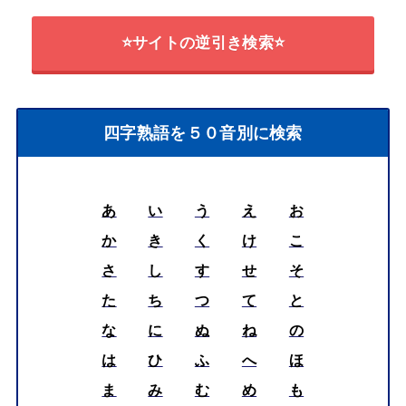
⭐サイトの逆引き検索⭐
四字熟語を５０音別に検索
あ
い
う
え
お
か
き
く
け
こ
さ
し
す
せ
そ
た
ち
つ
て
と
な
に
ぬ
ね
の
は
ひ
ふ
へ
ほ
ま
み
む
め
も