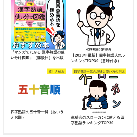
『マンガでわかる 漢字熟語の使
【2023年最新】四字熟語人気ラ
い分け図鑑』（講談社）を出版
ンキングTOP30（意味付き）
逆引き検索
四字熟語一覧の意味と使い方の例文
四字熟語の五十音一覧（あいう
生徒会のスローガンに使える四
えお順）
字熟語ランキングTOP30