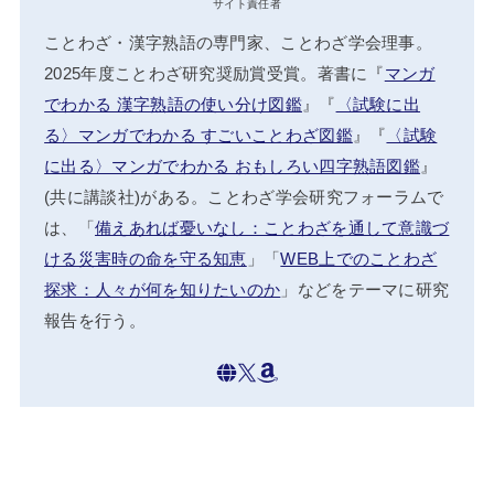
サイト責任者
ことわざ・漢字熟語の専門家、ことわざ学会理事。
2025年度ことわざ研究奨励賞受賞。著書に『
マンガ
でわかる 漢字熟語の使い分け図鑑
』『
〈試験に出
る〉マンガでわかる すごいことわざ図鑑
』『
〈試験
に出る〉マンガでわかる おもしろい四字熟語図鑑
』
(共に講談社)がある。ことわざ学会研究フォーラムで
は、「
備えあれば憂いなし：ことわざを通して意識づ
ける災害時の命を守る知恵
」「
WEB上でのことわざ
探求：人々が何を知りたいのか
」などをテーマに研究
報告を行う。