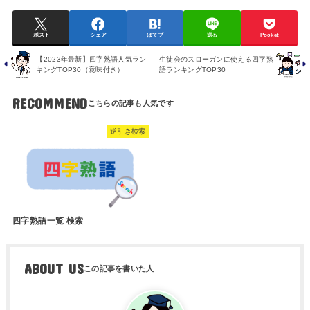
ポスト
シェア
はてブ
送る
Pocket
【2023年最新】四字熟語人気ラン
生徒会のスローガンに使える四字熟
キングTOP30（意味付き）
語ランキングTOP30
RECOMMEND
逆引き検索
四字熟語一覧 検索
ABOUT US