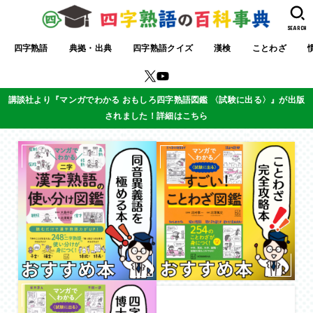
SEARCH
四字熟語
典拠・出典
四字熟語クイズ
漢検
ことわざ
講談社より『マンガでわかる おもしろ四字熟語図鑑 〈試験に出る〉』が出版
されました！詳細はこちら