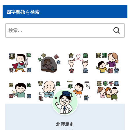
四字熟語を検索
検
索:
北澤篤史