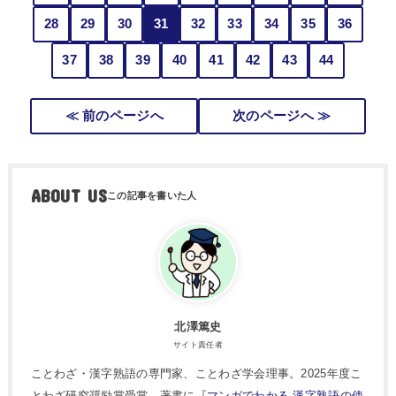
28
29
30
31
32
33
34
35
36
37
38
39
40
41
42
43
44
≪ 前のページへ
次のページへ ≫
ABOUT US
北澤篤史
サイト責任者
ことわざ・漢字熟語の専門家、ことわざ学会理事。2025年度こ
とわざ研究奨励賞受賞。著書に『
マンガでわかる 漢字熟語の使