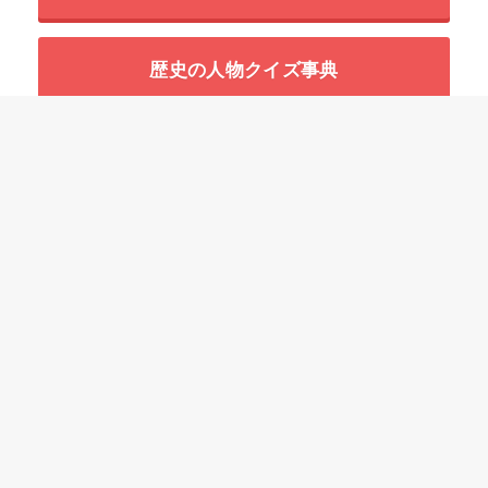
歴史の人物クイズ事典
世界の超危険生物データベース
HOME
逆引き検索
四字熟語の五十音一覧（あいうえお順）
ことわざ
慣用句
故事成語
二字熟語
三字熟語
四字熟語
プライバシーポリシー
参考文献
免責事項
運営情報
お問い合わせ
© 2026
四字熟語の百科事典
All Rights Reserved.