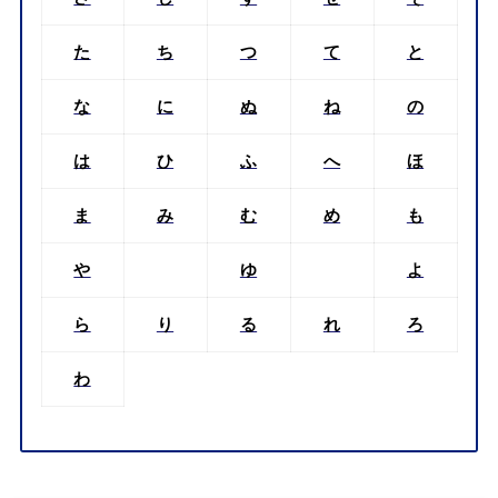
た
ち
つ
て
と
な
に
ぬ
ね
の
は
ひ
ふ
へ
ほ
ま
み
む
め
も
や
ゆ
よ
ら
り
る
れ
ろ
わ