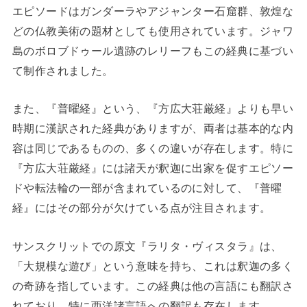
エピソードはガンダーラやアジャンター石窟群、敦煌な
どの仏教美術の題材としても使用されています。ジャワ
島のボロブドゥール遺跡のレリーフもこの経典に基づい
て制作されました。
また、『普曜経』という、『方広大荘厳経』よりも早い
時期に漢訳された経典がありますが、両者は基本的な内
容は同じであるものの、多くの違いが存在します。特に
『方広大荘厳経』には諸天が釈迦に出家を促すエピソー
ドや転法輪の一部が含まれているのに対して、『普曜
経』にはその部分が欠けている点が注目されます。
サンスクリットでの原文『ラリタ・ヴィスタラ』は、
「大規模な遊び」という意味を持ち、これは釈迦の多く
の奇跡を指しています。この経典は他の言語にも翻訳さ
れており、特に西洋諸言語への翻訳も存在します。