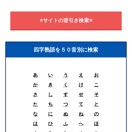
⭐サイトの逆引き検索⭐
四字熟語を５０音別に検索
あ
い
う
え
お
か
き
く
け
こ
さ
し
す
せ
そ
た
ち
つ
て
と
な
に
ぬ
ね
の
は
ひ
ふ
へ
ほ