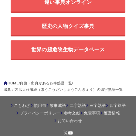
違い事典オンライン
歴史の人物クイズ事典
世界の超危険生物データベース
HOME
典拠・出典がある四字熟語一覧
出典：方広大荘厳経（ほうこうだいしょうごんきょう）の四字熟語一覧
ことわざ
慣用句
故事成語
二字熟語
三字熟語
四字熟語
プライバシーポリシー
参考文献
免責事項
運営情報
お問い合わせ