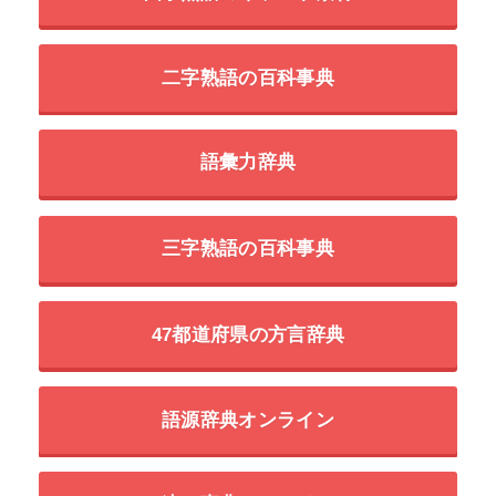
二字熟語の百科事典
語彙力辞典
三字熟語の百科事典
47都道府県の方言辞典
語源辞典オンライン