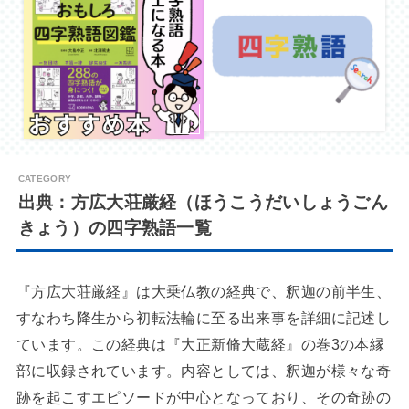
出典：方広大荘厳経（ほうこうだいしょうごん
きょう）の四字熟語一覧
『方広大荘厳経』は大乗仏教の経典で、釈迦の前半生、
すなわち降生から初転法輪に至る出来事を詳細に記述し
ています。この経典は『大正新脩大蔵経』の巻3の本縁
部に収録されています。内容としては、釈迦が様々な奇
跡を起こすエピソードが中心となっており、その奇跡の