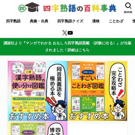
SEARCH
四字熟語
典拠・出典
四字熟語クイズ
漢検
ことわざ
講談社より『マンガでわかる おもしろ四字熟語図鑑 〈試験に出る〉』が出版
されました！詳細はこちら