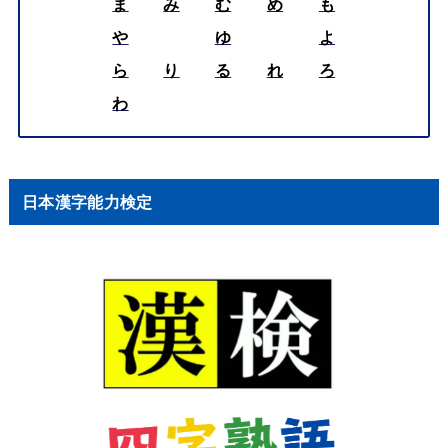
ま
み
む
め
も
や
ゆ
よ
ら
り
る
れ
ろ
わ
日本漢字能力検定