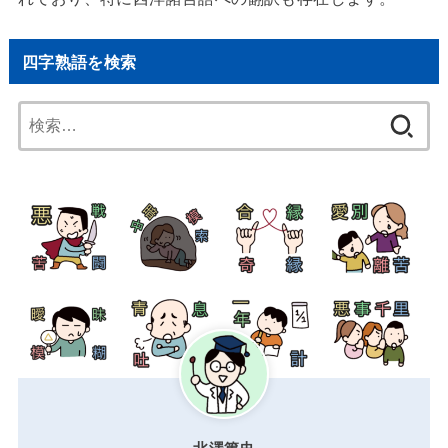
四字熟語を検索
検
索: