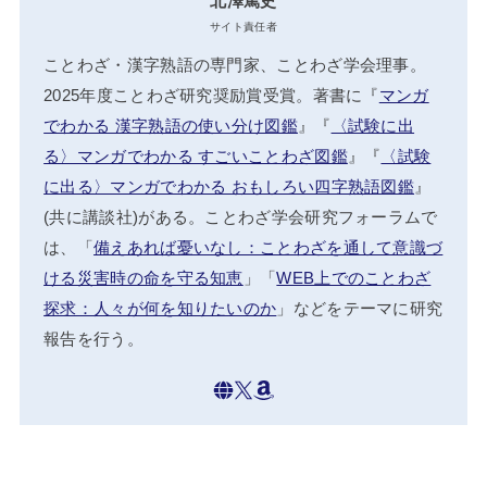
北澤篤史
サイト責任者
ことわざ・漢字熟語の専門家、ことわざ学会理事。
2025年度ことわざ研究奨励賞受賞。著書に『
マンガ
でわかる 漢字熟語の使い分け図鑑
』『
〈試験に出
る〉マンガでわかる すごいことわざ図鑑
』『
〈試験
に出る〉マンガでわかる おもしろい四字熟語図鑑
』
(共に講談社)がある。ことわざ学会研究フォーラムで
は、「
備えあれば憂いなし：ことわざを通して意識づ
ける災害時の命を守る知恵
」「
WEB上でのことわざ
探求：人々が何を知りたいのか
」などをテーマに研究
報告を行う。