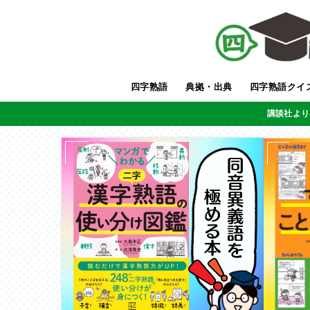
四字熟語
典拠・出典
四字熟語クイ
講談社より