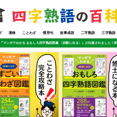
ズ
漢検
ことわざ
慣用句
故事成語
二字熟語
三字熟語
『マンガでわかる おもしろ四字熟語図鑑 〈試験に出る〉』が出版されました！