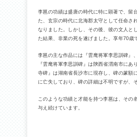
李邕の功績は盛唐の時代に特に顕著で、留
た、玄宗の時代に北海郡太守として任命さ
なりました。しかし、その後、彼の文人と
た結果、非業の死を遂げました。享年70歳
李邕の主な作品には『雲麾将軍李思訓碑』
『雲麾将軍李思訓碑』は陝西省渭南市にあ
寺碑』は湖南省長沙市に現存し、碑の篆額
に亡失しており、碑の詳細は不明ですが、そ
このような功績と才能を持つ李邕は、その
与え続けています。