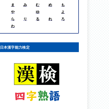
ま
み
む
め
も
や
ゆ
よ
ら
り
る
れ
ろ
わ
日本漢字能力検定