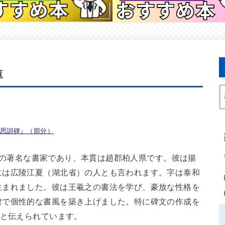
覧
思訓碑』（部分）
中国唐の著名な書家であり、本貫は趙郡柏人県です。彼は揚
には広陵江夏（湖北省）の人とも言われます。字は泰和
生まれました。彼は王羲之の書法を学び、豪放な性格を
健で個性的な書風を築き上げました。特に碑文の作成を
たと伝えられています。