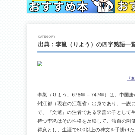
出典：李邕（りよう）の四字熟語一
『李
李邕（りよう、678年 – 747年）は、
州江都（現在の江蘓省）出身であり、一説
で、『文選』の注者である李善の子として
持つ李邕はその性格を反映して、独自の剛
得意とし、生涯で800以上の碑文を手掛け