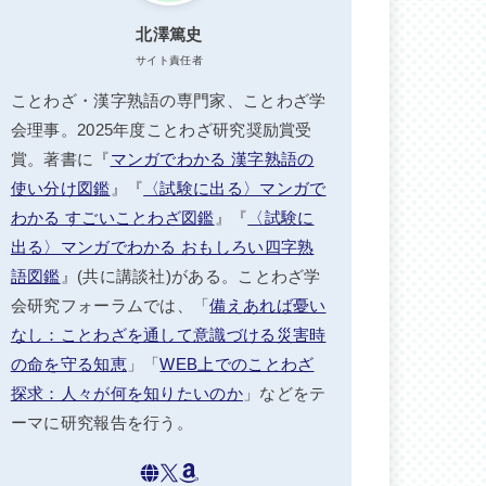
北澤篤史
サイト責任者
ことわざ・漢字熟語の専門家、ことわざ学
会理事。2025年度ことわざ研究奨励賞受
賞。著書に『
マンガでわかる 漢字熟語の
使い分け図鑑
』『
〈試験に出る〉マンガで
わかる すごいことわざ図鑑
』『
〈試験に
出る〉マンガでわかる おもしろい四字熟
語図鑑
』(共に講談社)がある。ことわざ学
会研究フォーラムでは、「
備えあれば憂い
なし：ことわざを通して意識づける災害時
の命を守る知恵
」「
WEB上でのことわざ
探求：人々が何を知りたいのか
」などをテ
ーマに研究報告を行う。