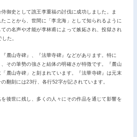
台侍御史として譙王李重福の討伐に成功しました。ま
れたことから、世間に「李北海」として知られるように
しての名声や才能が李林甫によって嫉妬され、投獄され
でした。
、『麓山寺碑』、『法華寺碑』などがあります。特に
り、その筆勢の強さと結体の明確さが特徴です。『麓山
に「麓山寺碑」と刻まれています。『法華寺碑』は元末
の翻刻には23行、各行52字が記されています。
名を後世に残し、多くの人々にその作品を通じて影響を