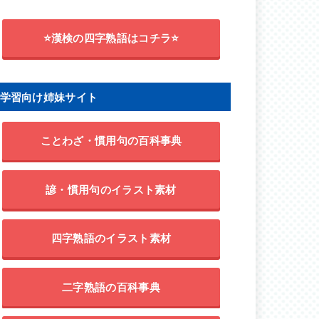
⭐漢検の四字熟語はコチラ⭐
学習向け姉妹サイト
ことわざ・慣用句の百科事典
諺・慣用句のイラスト素材
四字熟語のイラスト素材
二字熟語の百科事典