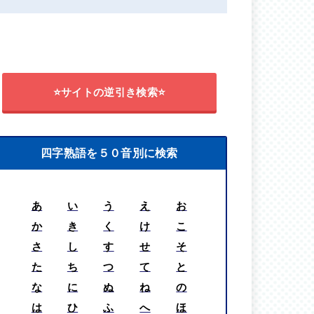
⭐サイトの逆引き検索⭐
四字熟語を５０音別に検索
あ
い
う
え
お
か
き
く
け
こ
さ
し
す
せ
そ
た
ち
つ
て
と
な
に
ぬ
ね
の
は
ひ
ふ
へ
ほ