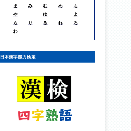
ま
み
む
め
も
や
ゆ
よ
ら
り
る
れ
ろ
わ
日本漢字能力検定