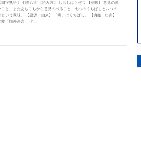
【四字熟語】 七嘴八舌 【読み方】 しちしはちぜつ 【意味】 意見の多
いこと。またあちこちから意見の出ること。七つのくちばしと八つの
舌という意味。 【語源・由来】 「嘴」はくちばし。 【典拠・出典】
袁枚「牘外余言」 七...