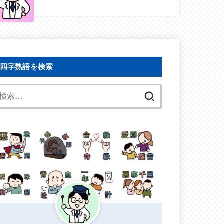
四字熟語を検索
検
索: