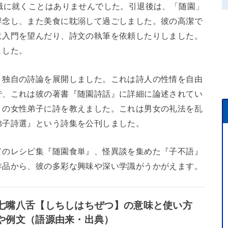
職に就くことはありませんでした。引退後は、「随園」
専念し、また美食に耽溺して過ごしました。彼の高潔で
に入門を望んだり、詩文の執筆を依頼したりしました。
ました。
う独自の詩論を展開しました。これは詩人の性情を自由
で、これは彼の著書『随園詩話』に詳細に論述されてい
くの女性弟子に詩を教えました。これは男女の礼法を乱
弟子詩選』という詩集を公刊しました。
てのレシピ集『随園食単』、怪異談を集めた『子不語』
作品から、彼の多彩な興味や深い学識がうかがえます。
七嘴八舌【しちしはちぜつ】の意味と使い方
や例文（語源由来・出典）