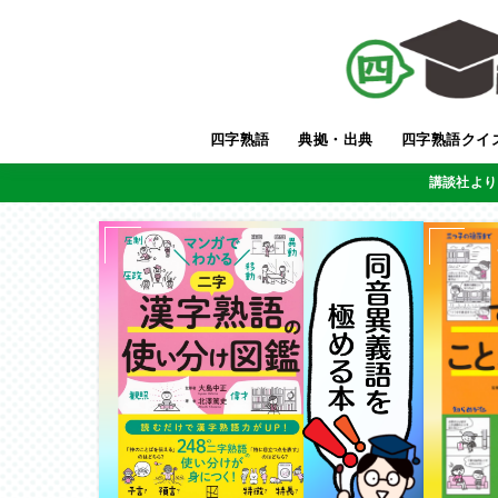
四字熟語
典拠・出典
四字熟語クイ
講談社より