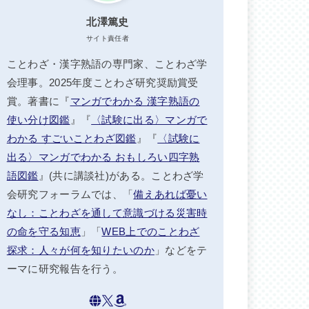
北澤篤史
サイト責任者
ことわざ・漢字熟語の専門家、ことわざ学
会理事。2025年度ことわざ研究奨励賞受
賞。著書に『
マンガでわかる 漢字熟語の
使い分け図鑑
』『
〈試験に出る〉マンガで
わかる すごいことわざ図鑑
』『
〈試験に
出る〉マンガでわかる おもしろい四字熟
語図鑑
』(共に講談社)がある。ことわざ学
会研究フォーラムでは、「
備えあれば憂い
なし：ことわざを通して意識づける災害時
の命を守る知恵
」「
WEB上でのことわざ
探求：人々が何を知りたいのか
」などをテ
ーマに研究報告を行う。