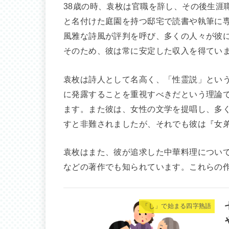
38歳の時、袁枚は官職を辞し、その後生涯
と名付けた庭園を持つ邸宅で読書や執筆に
風雅な詩風が評判を呼び、多くの人々が彼
そのため、彼は常に安定した収入を得てい
袁枚は詩人として名高く、「性霊説」とい
に発露することを重視すべきだという理論
ます。また彼は、女性の文学を提唱し、多
すと非難されましたが、それでも彼は『女
袁枚はまた、彼が追求した中華料理につい
などの著作でも知られています。これらの
「し」で始まる四字熟語