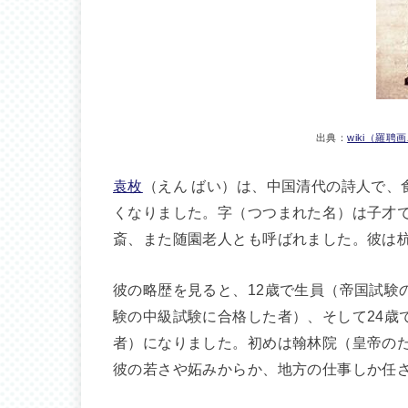
出典：
wiki（羅
袁枚
（えん ばい）は、中国清代の詩人で、食
くなりました。字（つつまれた名）は子才
斎、また随園老人とも呼ばれました。彼は
彼の略歴を見ると、12歳で生員（帝国試験
験の中級試験に合格した者）、そして24歳
者）になりました。初めは翰林院（皇帝の
彼の若さや妬みからか、地方の仕事しか任