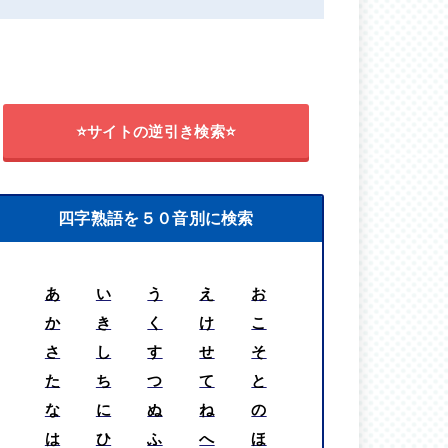
⭐サイトの逆引き検索⭐
四字熟語を５０音別に検索
あ
い
う
え
お
か
き
く
け
こ
さ
し
す
せ
そ
た
ち
つ
て
と
な
に
ぬ
ね
の
は
ひ
ふ
へ
ほ