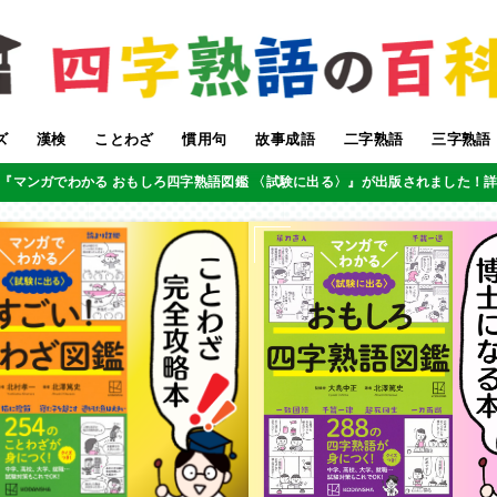
ズ
漢検
ことわざ
慣用句
故事成語
二字熟語
三字熟語
『マンガでわかる おもしろ四字熟語図鑑 〈試験に出る〉』が出版されました！