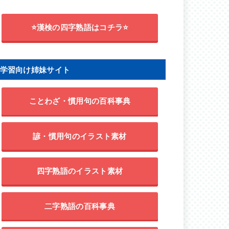
⭐漢検の四字熟語はコチラ⭐
学習向け姉妹サイト
ことわざ・慣用句の百科事典
諺・慣用句のイラスト素材
四字熟語のイラスト素材
二字熟語の百科事典