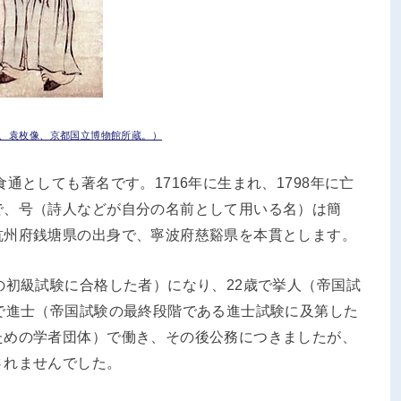
聘画、袁枚像、京都国立博物館所蔵。）
通としても著名です。1716年に生まれ、1798年に亡
で、号（詩人などが自分の名前として用いる名）は簡
杭州府銭塘県の出身で、寧波府慈谿県を本貫とします。
の初級試験に合格した者）になり、22歳で挙人（帝国試
で進士（帝国試験の最終段階である進士試験に及第した
ための学者団体）で働き、その後公務につきましたが、
されませんでした。