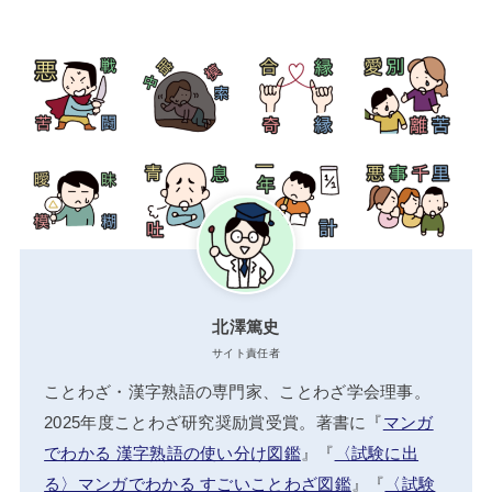
北澤篤史
サイト責任者
ことわざ・漢字熟語の専門家、ことわざ学会理事。
2025年度ことわざ研究奨励賞受賞。著書に『
マンガ
でわかる 漢字熟語の使い分け図鑑
』『
〈試験に出
る〉マンガでわかる すごいことわざ図鑑
』『
〈試験