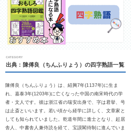
出典：陳傅良（ちんふりょう）の四字熟語一覧
陳傅良（ちんふりょう）は、紹興7年(1137年)に生ま
れ、嘉泰3年(1203年)に亡くなった中国の南宋時代の学
者・文人です。彼は浙江省の瑞安出身で、字は君挙、号
は止斎といいます。若い頃から経学に詳しく、文章家と
しても知られていました。乾道年間に進士となり、起居
舎人、中書舎人兼侍読を経て、宝謨閣待制に進んでいま