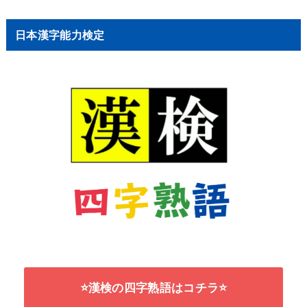
日本漢字能力検定
⭐漢検の四字熟語はコチラ⭐