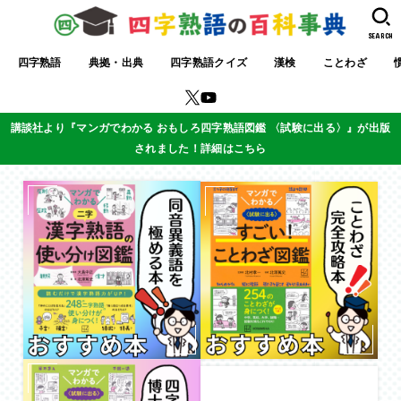
SEARCH
四字熟語
典拠・出典
四字熟語クイズ
漢検
ことわざ
講談社より『マンガでわかる おもしろ四字熟語図鑑 〈試験に出る〉』が出版
されました！詳細はこちら