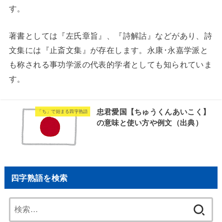
す。
著書としては『左氏章旨』、『詩解詁』などがあり、詩
文集には『止斎文集』が存在します。永康･永嘉学派と
も称される事功学派の代表的学者としても知られていま
す。
忠君愛国【ちゅうくんあいこく】
「ち」で始まる四字熟語
の意味と使い方や例文（出典）
四字熟語を検索
検
索: