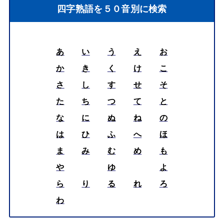
四字熟語を５０音別に検索
あ
い
う
え
お
か
き
く
け
こ
さ
し
す
せ
そ
た
ち
つ
て
と
な
に
ぬ
ね
の
は
ひ
ふ
へ
ほ
ま
み
む
め
も
や
ゆ
よ
ら
り
る
れ
ろ
わ