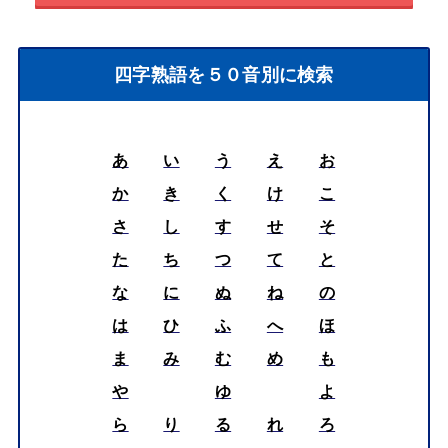
四字熟語を５０音別に検索
あ
い
う
え
お
か
き
く
け
こ
さ
し
す
せ
そ
た
ち
つ
て
と
な
に
ぬ
ね
の
は
ひ
ふ
へ
ほ
ま
み
む
め
も
や
ゆ
よ
ら
り
る
れ
ろ