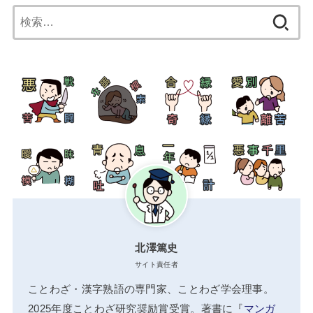
検
索:
北澤篤史
サイト責任者
ことわざ・漢字熟語の専門家、ことわざ学会理事。
2025年度ことわざ研究奨励賞受賞。著書に『
マンガ