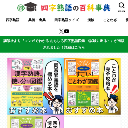
SEARCH
四字熟語
典拠・出典
四字熟語クイズ
漢検
ことわざ
講談社より『マンガでわかる おもしろ四字熟語図鑑 〈試験に出る〉』が出版
されました！詳細はこちら