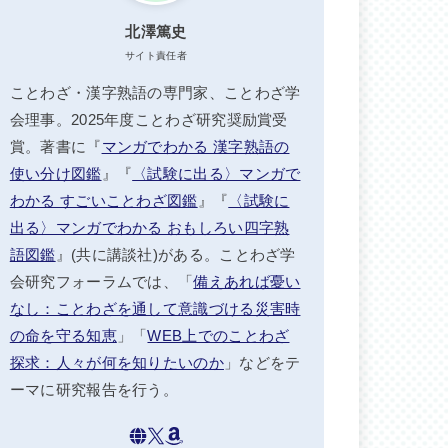
北澤篤史
サイト責任者
ことわざ・漢字熟語の専門家、ことわざ学
会理事。2025年度ことわざ研究奨励賞受
賞。著書に『
マンガでわかる 漢字熟語の
使い分け図鑑
』『
〈試験に出る〉マンガで
わかる すごいことわざ図鑑
』『
〈試験に
出る〉マンガでわかる おもしろい四字熟
語図鑑
』(共に講談社)がある。ことわざ学
会研究フォーラムでは、「
備えあれば憂い
なし：ことわざを通して意識づける災害時
の命を守る知恵
」「
WEB上でのことわざ
探求：人々が何を知りたいのか
」などをテ
ーマに研究報告を行う。