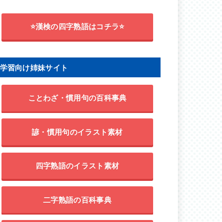
⭐漢検の四字熟語はコチラ⭐
学習向け姉妹サイト
ことわざ・慣用句の百科事典
諺・慣用句のイラスト素材
四字熟語のイラスト素材
二字熟語の百科事典