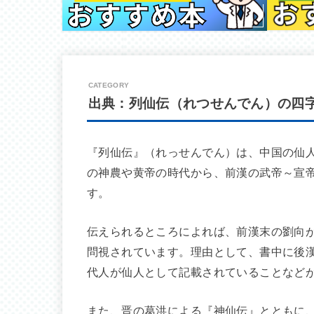
出典：列仙伝（れつせんでん）の四
『列仙伝』（れっせんでん）は、中国の仙
の神農や黄帝の時代から、前漢の武帝～宣帝
す。
伝えられるところによれば、前漢末の劉向
問視されています。理由として、書中に後
代人が仙人として記載されていることなど
また、晋の葛洪による『神仙伝』とともに