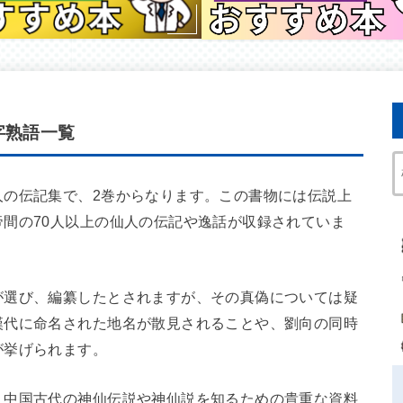
字熟語一覧
人の伝記集で、2巻からなります。この書物には伝説上
間の70人以上の仙人の伝記や逸話が収録されていま
が選び、編纂したとされますが、その真偽については疑
漢代に命名された地名が散見されることや、劉向の同時
が挙げられます。
、中国古代の神仙伝説や神仙説を知るための貴重な資料