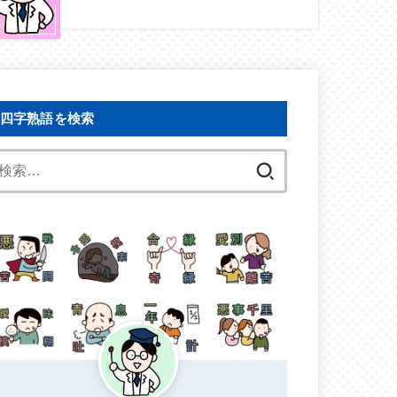
四字熟語を検索
検
索: