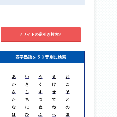
⭐サイトの逆引き検索⭐
四字熟語を５０音別に検索
あ
い
う
え
お
か
き
く
け
こ
さ
し
す
せ
そ
た
ち
つ
て
と
な
に
ぬ
ね
の
は
ひ
ふ
へ
ほ