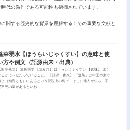
晋時代の偽作である可能性も指摘されています。
仰に関する歴史的な背景を理解する上での重要な文献と
蓬莱弱水【ほうらいじゃくすい】の意味と使
い方や例文（語源由来・出典）
【四字熟語】 蓬莱弱水 【読み方】 ほうらいじゃくすい 【意味】 遠く
はるかにへだたっていること。 【語源・由来】 「蓬莱」は中国の東方
海上（渤海とも）にあるという伝説上の島で、そこに仙人が住み、不
老不死の薬があるといわ...