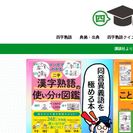
四字熟語
典拠・出典
四字熟語クイ
講談社より