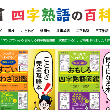
ズ
漢検
ことわざ
慣用句
故事成語
二字熟語
三字熟語
『マンガでわかる おもしろ四字熟語図鑑 〈試験に出る〉』が出版されました！