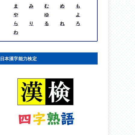
ま
み
む
め
も
や
ゆ
よ
ら
り
る
れ
ろ
わ
日本漢字能力検定