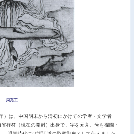
周亮工
 – 1672年）は、中国明末から清初にかけての学者・文学者
南省祥符（現在の開封）出身で、字を元亮、号を櫟園・
第し、明朝時代には浙江道の監察御史として仕えました。