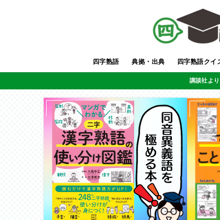
四字熟語
典拠・出典
四字熟語クイ
講談社より