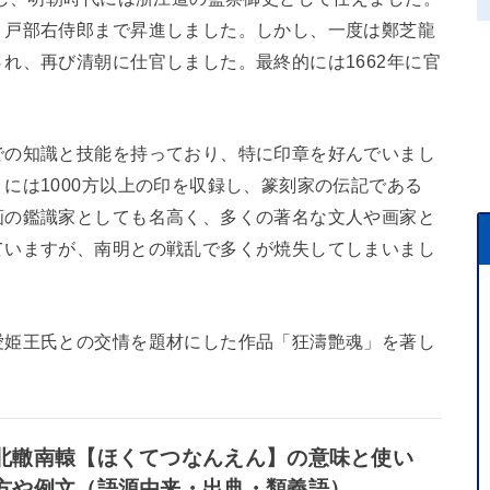
、戸部右侍郎まで昇進しました。しかし、一度は鄭芝龍
れ、再び清朝に仕官しました。最終的には1662年に官
での知識と技能を持っており、特に印章を好んでいまし
には1000方以上の印を収録し、篆刻家の伝記である
画の鑑識家としても名高く、多くの著名な文人や画家と
ていますが、南明との戦乱で多くが焼失してしまいまし
愛姫王氏との交情を題材にした作品「狂濤艶魂」を著し
北轍南轅【ほくてつなんえん】の意味と使い
方や例文（語源由来・出典・類義語）