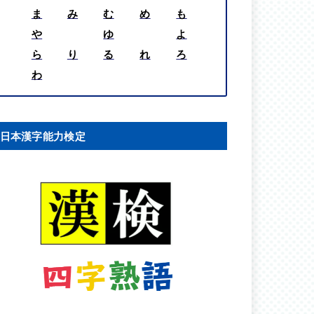
ま
み
む
め
も
や
ゆ
よ
ら
り
る
れ
ろ
わ
日本漢字能力検定