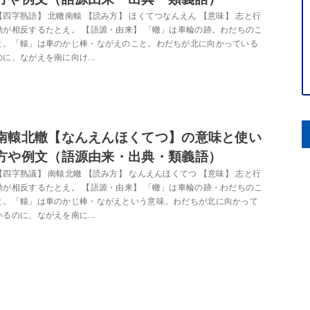
【四字熟語】 北轍南轅 【読み方】 ほくてつなんえん 【意味】 志と行
動が相反するたとえ。 【語源・由来】 「轍」は車輪の跡。わだちのこ
と。「轅」は車のかじ棒・ながえのこと。わだちが北に向かっている
のに、ながえを南に向け...
南轅北轍【なんえんほくてつ】の意味と使い
方や例文（語源由来・出典・類義語）
【四字熟議】 南轅北轍 【読み方】 なんえんほくてつ 【意味】 志と行
動が相反するたとえ。 【語源・由来】 「轍」は車輪の跡・わだちのこ
と。「轅」は車のかじ棒・ながえという意味。わだちが北に向かって
いるのに、ながえを南に...