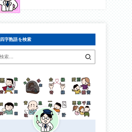
四字熟語を検索
検
索: