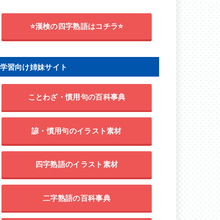
⭐漢検の四字熟語はコチラ⭐
学習向け姉妹サイト
ことわざ・慣用句の百科事典
諺・慣用句のイラスト素材
四字熟語のイラスト素材
二字熟語の百科事典