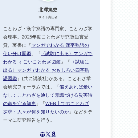
北澤篤史
サイト責任者
ことわざ・漢字熟語の専門家、ことわざ学
会理事。2025年度ことわざ研究奨励賞受
賞。著書に『
マンガでわかる 漢字熟語の
使い分け図鑑
』『
〈試験に出る〉マンガで
わかる すごいことわざ図鑑
』『
〈試験に
出る〉マンガでわかる おもしろい四字熟
語図鑑
』(共に講談社)がある。ことわざ学
会研究フォーラムでは、「
備えあれば憂い
なし：ことわざを通して意識づける災害時
の命を守る知恵
」「
WEB上でのことわざ
探求：人々が何を知りたいのか
」などをテ
ーマに研究報告を行う。