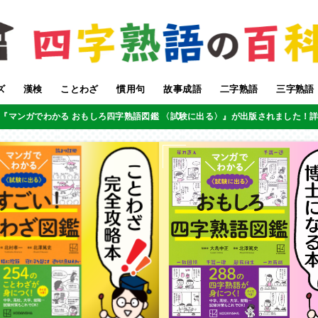
ズ
漢検
ことわざ
慣用句
故事成語
二字熟語
三字熟語
『マンガでわかる おもしろ四字熟語図鑑 〈試験に出る〉』が出版されました！