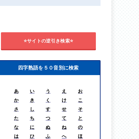
⭐サイトの逆引き検索⭐
四字熟語を５０音別に検索
あ
い
う
え
お
か
き
く
け
こ
さ
し
す
せ
そ
た
ち
つ
て
と
な
に
ぬ
ね
の
は
ひ
ふ
へ
ほ