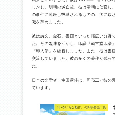
しかし、明朝の滅亡後、彼は清朝に仕官し
の事件に連座し投獄されるものの、後に赦さ
職を辞めました。
彼は詩文、金石、書画といった幅広い分野
た。その趣味を活かし、印譜『頼古堂印譜』
『印人伝』を編纂しました。また、彼は書
交流していました。彼の多くの著作が残っ
た。
日本の文学者・幸田露伴は、周亮工と彼の
ています。
「いろいろな動作」の四字熟語一覧