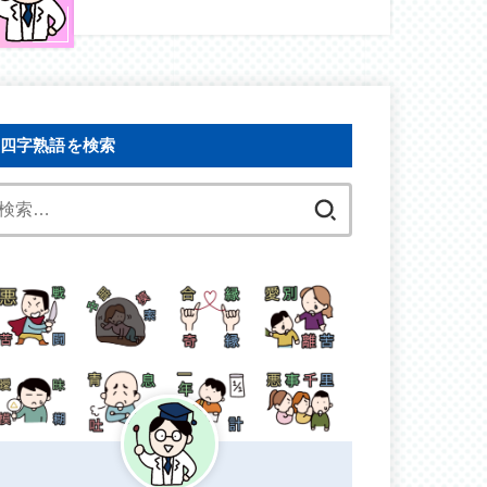
四字熟語を検索
検
索: