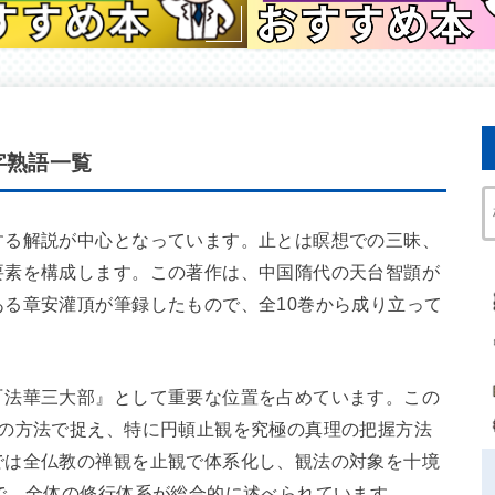
字熟語一覧
する解説が中心となっています。止とは瞑想での三昧、
要素を構成します。この著作は、中国隋代の天台智顗が
る章安灌頂が筆録したもので、全10巻から成り立って
『法華三大部』として重要な位置を占めています。この
種の方法で捉え、特に円頓止観を究極の真理の把握方法
では全仏教の禅観を止観で体系化し、観法の対象を十境
で、全体の修行体系が総合的に述べられています。