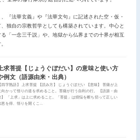
く、『法華玄義』や『法華文句』に記述された空・仮・
て、独自の宗教哲学としても構築されています。中心と
する「一念三千説」や、地獄から仏界までの十界が相互
す。
上求菩提【じょうぐぼだい】の意味と使い方
や例文（語源由来・出典）
【四字熟語】 上求菩提 【読み方】 じょうぐぼだい 【意味】 菩薩が上
に向かって悟りの道を求めること。菩薩が行う自利の行。 【語源・由
来】 「上求」は上に求めること。「菩提」は煩悩を断ち切って正しい
知恵を得、悟りを開くこ...