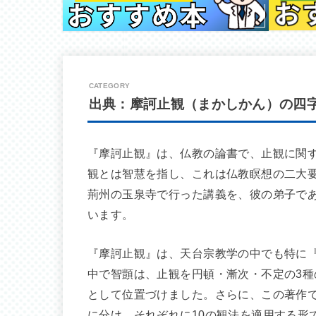
出典：摩訶止観（まかしかん）の四
『摩訶止観』は、仏教の論書で、止観に関
観とは智慧を指し、これは仏教瞑想の二大
荊州の玉泉寺で行った講義を、彼の弟子であ
います。
『摩訶止観』は、天台宗教学の中でも特に
中で智顗は、止観を円頓・漸次・不定の3
として位置づけました。さらに、この著作
に分け、それぞれに10の観法を適用する形