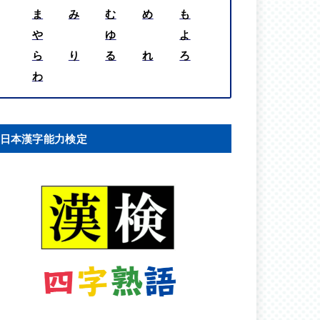
ま
み
む
め
も
や
ゆ
よ
ら
り
る
れ
ろ
わ
日本漢字能力検定