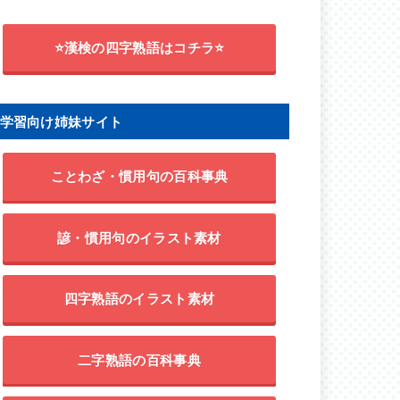
⭐漢検の四字熟語はコチラ⭐
学習向け姉妹サイト
ことわざ・慣用句の百科事典
諺・慣用句のイラスト素材
四字熟語のイラスト素材
二字熟語の百科事典