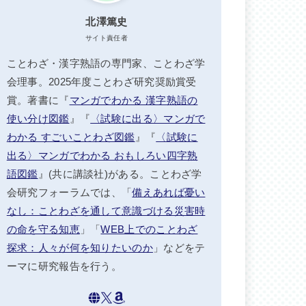
北澤篤史
サイト責任者
ことわざ・漢字熟語の専門家、ことわざ学
会理事。2025年度ことわざ研究奨励賞受
賞。著書に『
マンガでわかる 漢字熟語の
使い分け図鑑
』『
〈試験に出る〉マンガで
わかる すごいことわざ図鑑
』『
〈試験に
出る〉マンガでわかる おもしろい四字熟
語図鑑
』(共に講談社)がある。ことわざ学
会研究フォーラムでは、「
備えあれば憂い
なし：ことわざを通して意識づける災害時
の命を守る知恵
」「
WEB上でのことわざ
探求：人々が何を知りたいのか
」などをテ
ーマに研究報告を行う。