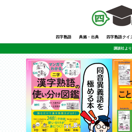
四字熟語
典拠・出典
四字熟語クイ
講談社より