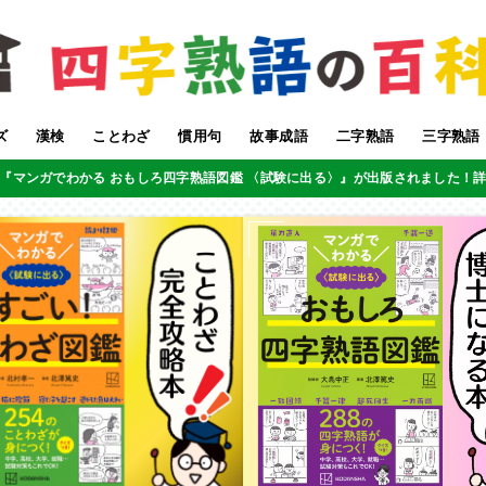
ズ
漢検
ことわざ
慣用句
故事成語
二字熟語
三字熟語
『マンガでわかる おもしろ四字熟語図鑑 〈試験に出る〉』が出版されました！