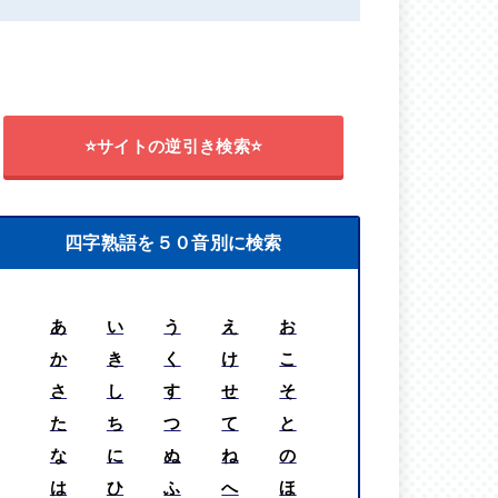
⭐サイトの逆引き検索⭐
四字熟語を５０音別に検索
あ
い
う
え
お
か
き
く
け
こ
さ
し
す
せ
そ
た
ち
つ
て
と
な
に
ぬ
ね
の
は
ひ
ふ
へ
ほ