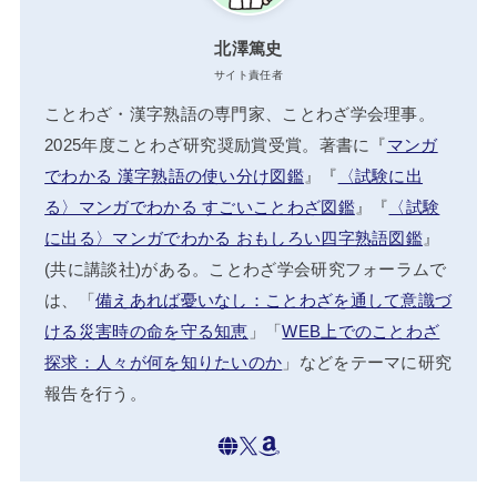
北澤篤史
サイト責任者
ことわざ・漢字熟語の専門家、ことわざ学会理事。
2025年度ことわざ研究奨励賞受賞。著書に『
マンガ
でわかる 漢字熟語の使い分け図鑑
』『
〈試験に出
る〉マンガでわかる すごいことわざ図鑑
』『
〈試験
に出る〉マンガでわかる おもしろい四字熟語図鑑
』
(共に講談社)がある。ことわざ学会研究フォーラムで
は、「
備えあれば憂いなし：ことわざを通して意識づ
ける災害時の命を守る知恵
」「
WEB上でのことわざ
探求：人々が何を知りたいのか
」などをテーマに研究
報告を行う。