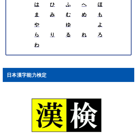
は
ひ
ふ
へ
ほ
ま
み
む
め
も
や
ゆ
よ
ら
り
る
れ
ろ
わ
日本漢字能力検定