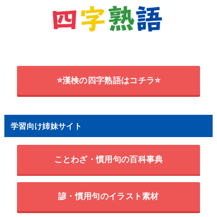
⭐漢検の四字熟語はコチラ⭐
学習向け姉妹サイト
ことわざ・慣用句の百科事典
諺・慣用句のイラスト素材