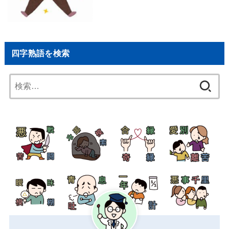
四字熟語を検索
検
索: