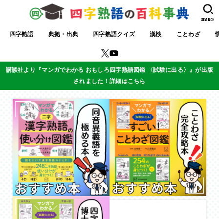
SEARCH
四字熟語
典拠・出典
四字熟語クイズ
漢検
ことわざ
講談社より『マンガでわかる おもしろ四字熟語図鑑 〈試験に出る〉』が出版
されました！詳細はこちら