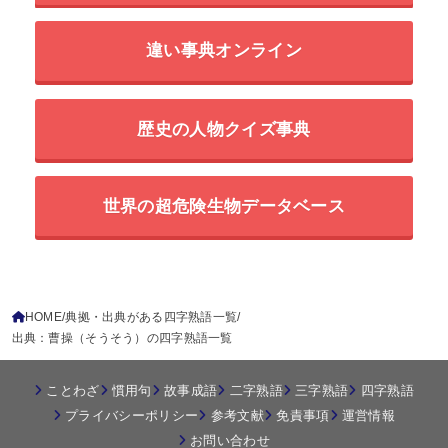
違い事典オンライン
歴史の人物クイズ事典
世界の超危険生物データベース
HOME
典拠・出典がある四字熟語一覧
出典：曹操（そうそう）の四字熟語一覧
ことわざ
慣用句
故事成語
二字熟語
三字熟語
四字熟語
プライバシーポリシー
参考文献
免責事項
運営情報
お問い合わせ