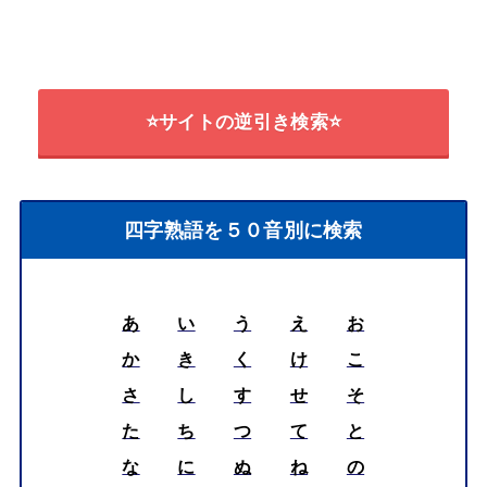
⭐サイトの逆引き検索⭐
四字熟語を５０音別に検索
あ
い
う
え
お
か
き
く
け
こ
さ
し
す
せ
そ
た
ち
つ
て
と
な
に
ぬ
ね
の