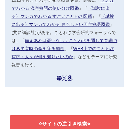
2025年度ことわざ研究奨励賞受賞。著書に『
マンガ
でわかる 漢字熟語の使い分け図鑑
』『
〈試験に出
る〉マンガでわかる すごいことわざ図鑑
』『
〈試験
に出る〉マンガでわかる おもしろい四字熟語図鑑
』
(共に講談社)がある。ことわざ学会研究フォーラムで
は、「
備えあれば憂いなし：ことわざを通して意識づ
ける災害時の命を守る知恵
」「
WEB上でのことわざ
探求：人々が何を知りたいのか
」などをテーマに研究
報告を行う。
⭐サイトの逆引き検索⭐