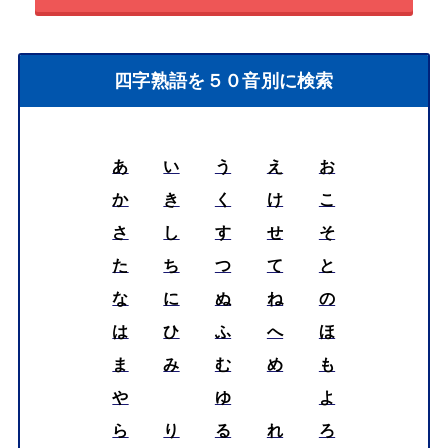
四字熟語を５０音別に検索
あ
い
う
え
お
か
き
く
け
こ
さ
し
す
せ
そ
た
ち
つ
て
と
な
に
ぬ
ね
の
は
ひ
ふ
へ
ほ
ま
み
む
め
も
や
ゆ
よ
ら
り
る
れ
ろ