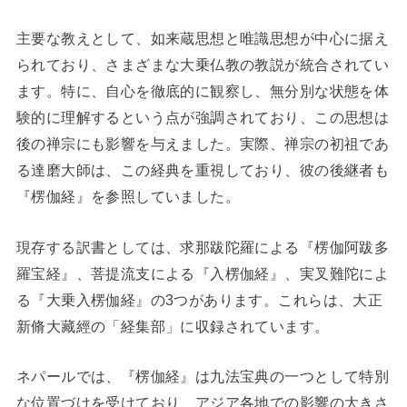
主要な教えとして、如来蔵思想と唯識思想が中心に据え
られており、さまざまな大乗仏教の教説が統合されてい
ます。特に、自心を徹底的に観察し、無分別な状態を体
験的に理解するという点が強調されており、この思想は
後の禅宗にも影響を与えました。実際、禅宗の初祖であ
る達磨大師は、この経典を重視しており、彼の後継者も
『楞伽経』を参照していました。
現存する訳書としては、求那跋陀羅による『楞伽阿跋多
羅宝経』、菩提流支による『入楞伽経』、実叉難陀によ
る『大乗入楞伽経』の3つがあります。これらは、大正
新脩大藏經の「経集部」に収録されています。
ネパールでは、『楞伽経』は九法宝典の一つとして特別
な位置づけを受けており、アジア各地での影響の大きさ