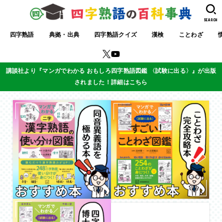
SEARCH
四字熟語
典拠・出典
四字熟語クイズ
漢検
ことわざ
講談社より『マンガでわかる おもしろ四字熟語図鑑 〈試験に出る〉』が出版
されました！詳細はこちら