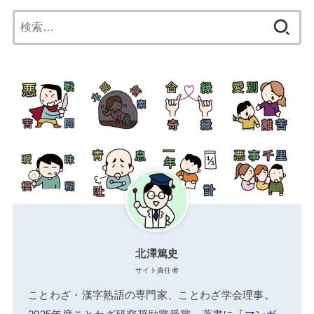
検
索:
北澤篤史
サイト責任者
ことわざ・漢字熟語の専門家、ことわざ学会理事。