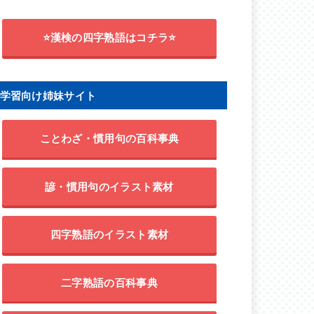
⭐漢検の四字熟語はコチラ⭐
学習向け姉妹サイト
ことわざ・慣用句の百科事典
諺・慣用句のイラスト素材
四字熟語のイラスト素材
二字熟語の百科事典