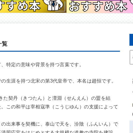
一覧
て、特定の意味や背景を持つ言葉です。
までの生涯を持つ北宋の第3代皇帝で、本名は趙恒です。
してきた契丹（きつたん）と澶淵（せんえん）の盟を結
た。この和平は宰相寇準（こうじゆん）の支援によって
との出来事を契機に、泰山で天を、汾陰（ふんいん）で
玉清照応宮をはじめとする大規模な道教の寺院を建設