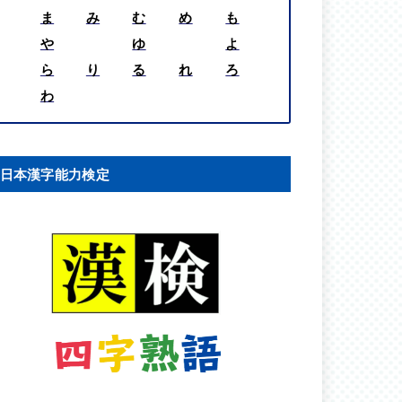
ま
み
む
め
も
や
ゆ
よ
ら
り
る
れ
ろ
わ
日本漢字能力検定