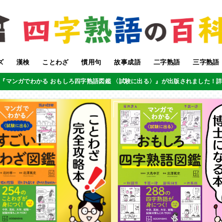
ズ
漢検
ことわざ
慣用句
故事成語
二字熟語
三字熟語
『マンガでわかる おもしろ四字熟語図鑑 〈試験に出る〉』が出版されました！