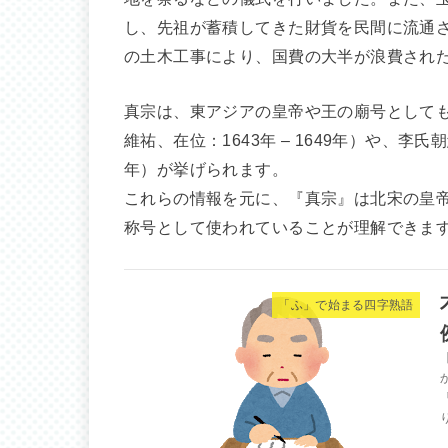
し、先祖が蓄積してきた財貨を民間に流通
の土木工事により、国費の大半が浪費され
真宗は、東アジアの皇帝や王の廟号として
維祐、在位：1643年 – 1649年）や、李氏
年）が挙げられます。
これらの情報を元に、『真宗』は北宋の皇
称号として使われていることが理解できま
「ふ」で始まる四字熟語