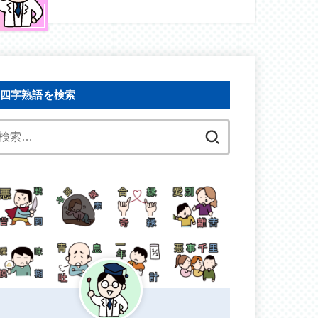
四字熟語を検索
検
索: