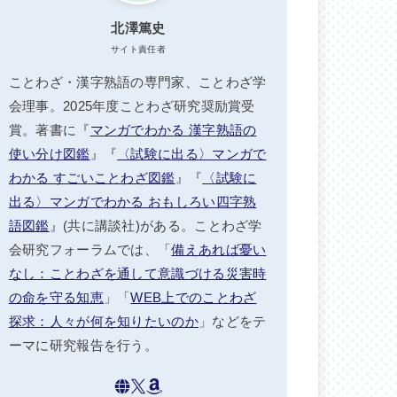
北澤篤史
サイト責任者
ことわざ・漢字熟語の専門家、ことわざ学
会理事。2025年度ことわざ研究奨励賞受
賞。著書に『
マンガでわかる 漢字熟語の
使い分け図鑑
』『
〈試験に出る〉マンガで
わかる すごいことわざ図鑑
』『
〈試験に
出る〉マンガでわかる おもしろい四字熟
語図鑑
』(共に講談社)がある。ことわざ学
会研究フォーラムでは、「
備えあれば憂い
なし：ことわざを通して意識づける災害時
の命を守る知恵
」「
WEB上でのことわざ
探求：人々が何を知りたいのか
」などをテ
ーマに研究報告を行う。