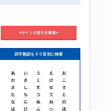
⭐サイトの逆引き検索⭐
四字熟語を５０音別に検索
あ
い
う
え
お
か
き
く
け
こ
さ
し
す
せ
そ
た
ち
つ
て
と
な
に
ぬ
ね
の
は
ひ
ふ
へ
ほ