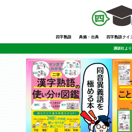
四字熟語
典拠・出典
四字熟語クイ
講談社より