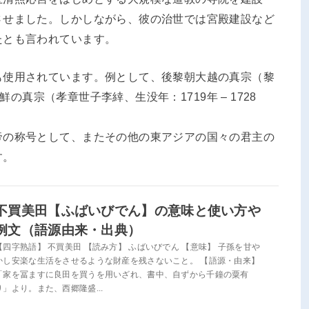
させました。しかしながら、彼の治世では宮殿建設など
たとも言われています。
も使用されています。例として、後黎朝大越の真宗（黎
朝鮮の真宗（孝章世子李緈、生没年：1719年 – 1728
帝の称号として、またその他の東アジアの国々の君主の
す。
不買美田【ふばいびでん】の意味と使い方や
例文（語源由来・出典）
【四字熟語】 不買美田 【読み方】 ふばいびでん 【意味】 子孫を甘や
かし安楽な生活をさせるような財産を残さないこと。 【語源・由来】
「家を冨ますに良田を買うを用いざれ、書中、自ずから千鐘の粟有
り」より。また、西郷隆盛...