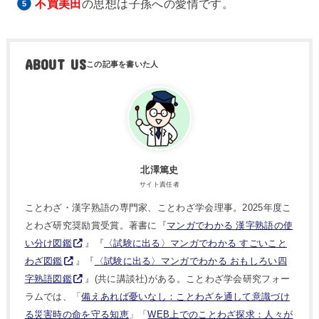
不買美田
の思想は子孫への愛情です。
ABOUT US
北澤篤史
サイト責任者
ことわざ・漢字熟語の専門家、ことわざ学会理事。2025年度こ
とわざ研究奨励賞受賞。著書に『
マンガでわかる 漢字熟語の使
い分け図鑑
』『
〈試験に出る〉マンガでわかる すごいこと
わざ図鑑
』『
〈試験に出る〉マンガでわかる おもしろい四
字熟語図鑑
』(共に講談社)がある。ことわざ学会研究フォー
ラムでは、「
備えあれば憂いなし：ことわざを通して意識づけ
る災害時の命を守る知恵
」「
WEB上でのことわざ探求：人々が