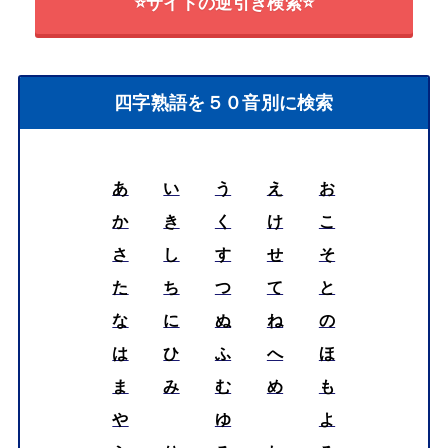
⭐サイトの逆引き検索⭐
四字熟語を５０音別に検索
あ
い
う
え
お
か
き
く
け
こ
さ
し
す
せ
そ
た
ち
つ
て
と
な
に
ぬ
ね
の
は
ひ
ふ
へ
ほ
ま
み
む
め
も
や
ゆ
よ