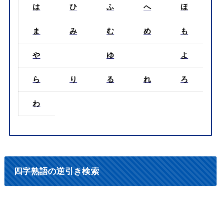
は
ひ
ふ
へ
ほ
ま
み
む
め
も
や
ゆ
よ
ら
り
る
れ
ろ
わ
四字熟語の逆引き検索