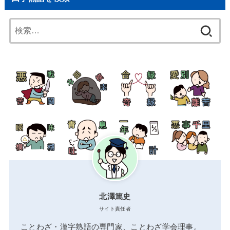
検
索:
北澤篤史
サイト責任者
ことわざ・漢字熟語の専門家、ことわざ学会理事。