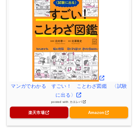
マンガでわかる すごい！ ことわざ図鑑 〈試験
に出る〉
posted with
カエレバ
楽天市場
Amazon