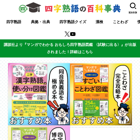
SEARCH
四字熟語
典拠・出典
四字熟語クイズ
漢検
ことわざ
講談社より『マンガでわかる おもしろ四字熟語図鑑 〈試験に出る〉』が出版
されました！詳細はこちら