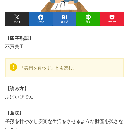
ポスト
シェア
はてブ
送る
Pocket
【四字熟語】
不買美田
「美田を買わず」とも読む。
【読み方】
ふばいびでん
【意味】
子孫を甘やかし安楽な生活をさせるような財産を残さな