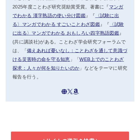
2025年度ことわざ研究奨励賞受賞。著書に『
マンガ
でわかる 漢字熟語の使い分け図鑑
』『
〈試験に出
る〉マンガでわかる すごいことわざ図鑑
』『
〈試験
に出る〉マンガでわかる おもしろい四字熟語図鑑
』
(共に講談社)がある。ことわざ学会研究フォーラムで
は、「
備えあれば憂いなし：ことわざを通して意識づ
ける災害時の命を守る知恵
」「
WEB上でのことわざ
探求：人々が何を知りたいのか
」などをテーマに研究
報告を行う。