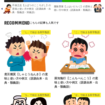
不抜之志【ふばつのこころざし】の
腐敗堕落【ふはいだらく】の意味と
意味と使い方や例文（語源由来・出
使い方や例文（語源由来・類義語）
典・類義語・対義語）
RECOMMEND
「し」で始まる四字熟語
「こ」で始まる四字熟語
煮豆燃萁【しゃとうねんき】の意
困知勉行【こんちべんこう】の意
味と使い方や例文（語源由来・出
味と使い方や例文（語源由来・出
典・類義語）
典・類義語）
「ち」で始まる四字熟語
「せ」で始まる四字熟語