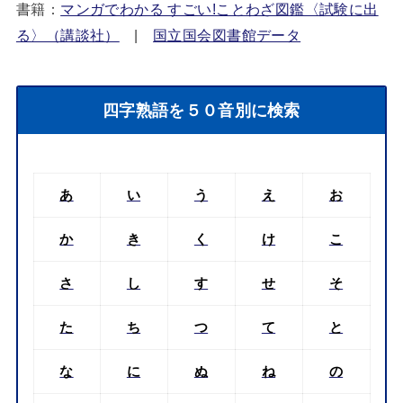
書籍：
マンガでわかる すごい!ことわざ図鑑〈試験に出
る〉（講談社）
|
国立国会図書館データ
四字熟語を５０音別に検索
あ
い
う
え
お
か
き
く
け
こ
さ
し
す
せ
そ
た
ち
つ
て
と
な
に
ぬ
ね
の