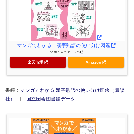
マンガでわかる 漢字熟語の使い分け図鑑
posted with
カエレバ
楽天市場
Amazon
書籍：
マンガでわかる 漢字熟語の使い分け図鑑（講談
社）
|
国立国会図書館データ