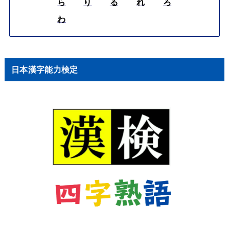
ら
り
る
れ
ろ
わ
日本漢字能力検定