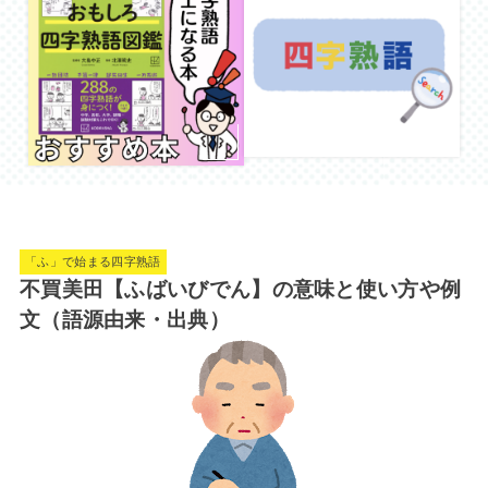
「ふ」で始まる四字熟語
不買美田【ふばいびでん】の意味と使い方や例
文（語源由来・出典）