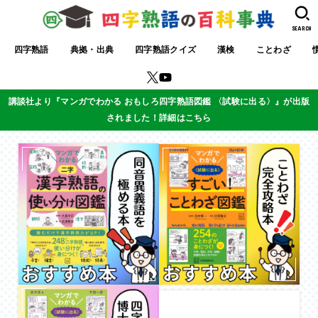
SEARCH
四字熟語
典拠・出典
四字熟語クイズ
漢検
ことわざ
講談社より『マンガでわかる おもしろ四字熟語図鑑 〈試験に出る〉』が出版
されました！詳細はこちら