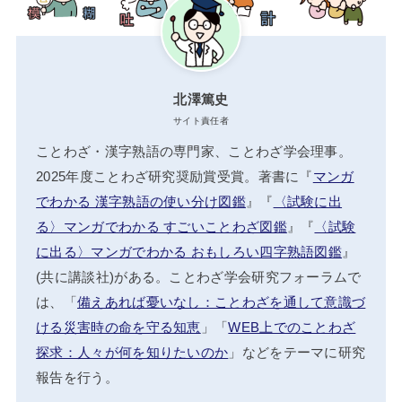
北澤篤史
サイト責任者
ことわざ・漢字熟語の専門家、ことわざ学会理事。
2025年度ことわざ研究奨励賞受賞。著書に『
マンガ
でわかる 漢字熟語の使い分け図鑑
』『
〈試験に出
る〉マンガでわかる すごいことわざ図鑑
』『
〈試験
に出る〉マンガでわかる おもしろい四字熟語図鑑
』
(共に講談社)がある。ことわざ学会研究フォーラムで
は、「
備えあれば憂いなし：ことわざを通して意識づ
ける災害時の命を守る知恵
」「
WEB上でのことわざ
探求：人々が何を知りたいのか
」などをテーマに研究
報告を行う。