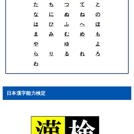
た
ち
つ
て
と
な
に
ぬ
ね
の
は
ひ
ふ
へ
ほ
ま
み
む
め
も
や
ゆ
よ
ら
り
る
れ
ろ
わ
日本漢字能力検定