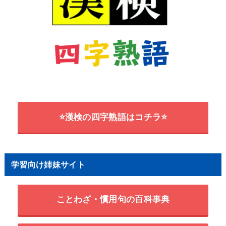
⭐漢検の四字熟語はコチラ⭐
学習向け姉妹サイト
ことわざ・慣用句の百科事典