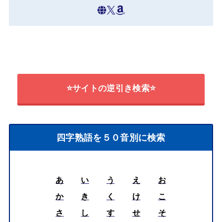
⭐サイトの逆引き検索⭐
四字熟語を５０音別に検索
あ
い
う
え
お
か
き
く
け
こ
さ
し
す
せ
そ