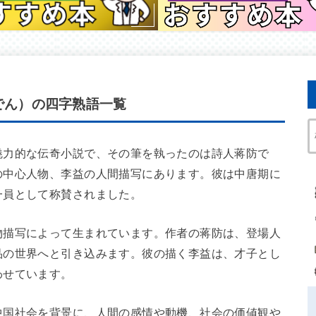
でん）の四字熟語一覧
魅力的な伝奇小説で、その筆を執ったのは詩人蒋防で
の中心人物、李益の人間描写にあります。彼は中唐期に
一員として称賛されました。
物描写によって生まれています。作者の蒋防は、登場人
品の世界へと引き込みます。彼の描く李益は、才子とし
わせています。
中国社会を背景に、人間の感情や動機、社会の価値観や