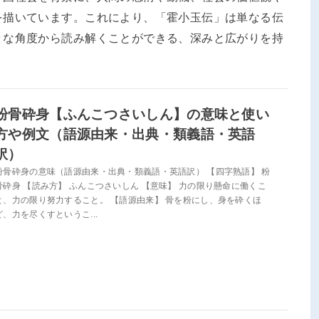
を描いています。これにより、「霍小玉伝」は単なる伝
々な角度から読み解くことができる、深みと広がりを持
粉骨砕身【ふんこつさいしん】の意味と使い
方や例文（語源由来・出典・類義語・英語
訳）
粉骨砕身の意味（語源由来・出典・類義語・英語訳） 【四字熟語】 粉
骨砕身 【読み方】 ふんこつさいしん 【意味】 力の限り懸命に働くこ
と、力の限り努力すること。 【語源由来】 骨を粉にし、身を砕くほ
ど、力を尽くすというこ...