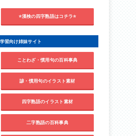
⭐漢検の四字熟語はコチラ⭐
学習向け姉妹サイト
ことわざ・慣用句の百科事典
諺・慣用句のイラスト素材
四字熟語のイラスト素材
二字熟語の百科事典