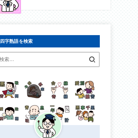
四字熟語を検索
検
索: