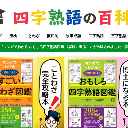
ズ
漢検
ことわざ
慣用句
故事成語
二字熟語
三字熟語
『マンガでわかる おもしろ四字熟語図鑑 〈試験に出る〉』が出版されました！