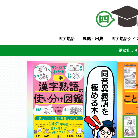
四字熟語
典拠・出典
四字熟語クイ
講談社より