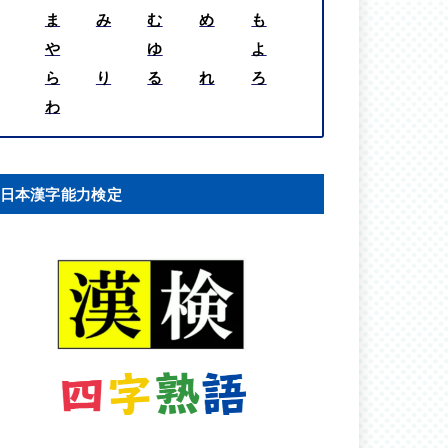
ま
み
む
め
も
や
ゆ
よ
ら
り
る
れ
ろ
わ
日本漢字能力検定