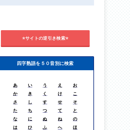
⭐サイトの逆引き検索⭐
四字熟語を５０音別に検索
あ
い
う
え
お
か
き
く
け
こ
さ
し
す
せ
そ
た
ち
つ
て
と
な
に
ぬ
ね
の
は
ひ
ふ
へ
ほ