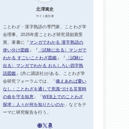
北澤篤史
サイト責任者
ことわざ・漢字熟語の専門家、ことわざ学
会理事。2025年度ことわざ研究奨励賞受
賞。著書に『
マンガでわかる 漢字熟語の
使い分け図鑑
』『
〈試験に出る〉マンガで
わかる すごいことわざ図鑑
』『
〈試験に
出る〉マンガでわかる おもしろい四字熟
語図鑑
』(共に講談社)がある。ことわざ学
会研究フォーラムでは、「
備えあれば憂い
なし：ことわざを通して意識づける災害時
の命を守る知恵
」「
WEB上でのことわざ
探求：人々が何を知りたいのか
」などをテ
ーマに研究報告を行う。