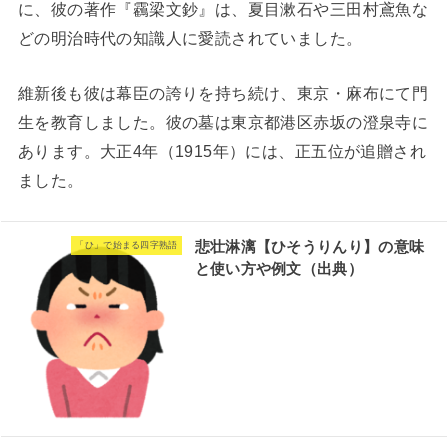
に、彼の著作『靏梁文鈔』は、夏目漱石や三田村鳶魚な
どの明治時代の知識人に愛読されていました。
維新後も彼は幕臣の誇りを持ち続け、東京・麻布にて門
生を教育しました。彼の墓は東京都港区赤坂の澄泉寺に
あります。大正4年（1915年）には、正五位が追贈され
ました。
悲壮淋漓【ひそうりんり】の意味
「ひ」で始まる四字熟語
と使い方や例文（出典）