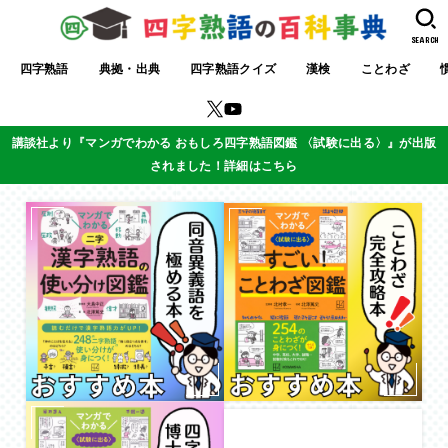
SEARCH
四字熟語
典拠・出典
四字熟語クイズ
漢検
ことわざ
講談社より『マンガでわかる おもしろ四字熟語図鑑 〈試験に出る〉』が出版
されました！詳細はこちら