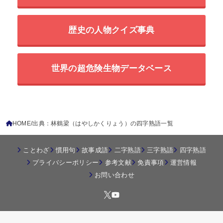
歴史の人物クイズ事典
世界の超危険生物データベース
HOME
出典：林鶴梁（はやしかくりょう）の四字熟語一覧
ことわざ
慣用句
故事成語
二字熟語
三字熟語
四字熟語
プライバシーポリシー
参考文献
免責事項
運営情報
お問い合わせ
© 2026
四字熟語の百科事典
All Rights Reserved.