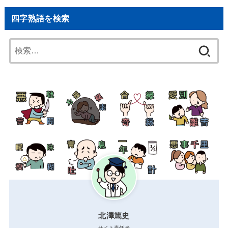
四字熟語を検索
検
索:
北澤篤史
サイト責任者