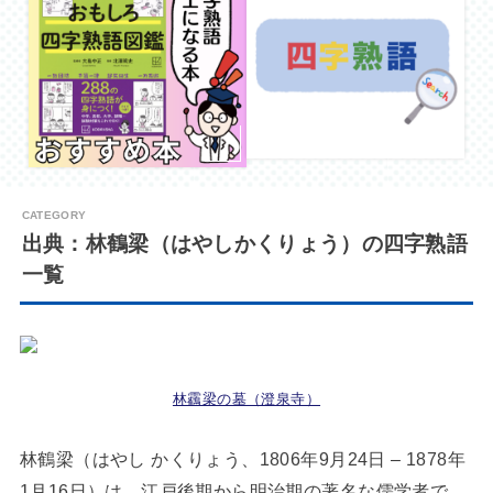
出典：林鶴梁（はやしかくりょう）の四字熟語
一覧
林靏梁の墓（澄泉寺）
林鶴梁（はやし かくりょう、1806年9月24日 – 1878年
1月16日）は、江戸後期から明治期の著名な儒学者で、