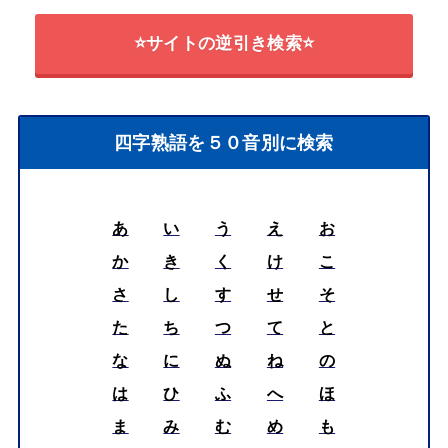
⭐サイトの逆引き検索⭐
四字熟語を５０音別に検索
あ
い
う
え
お
か
き
く
け
こ
さ
し
す
せ
そ
た
ち
つ
て
と
な
に
ぬ
ね
の
は
ひ
ふ
へ
ほ
ま
み
む
め
も