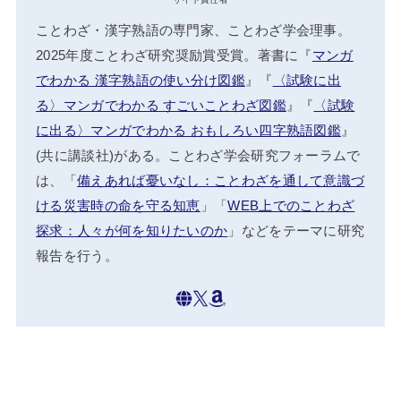
ことわざ・漢字熟語の専門家、ことわざ学会理事。
2025年度ことわざ研究奨励賞受賞。著書に『
マンガ
でわかる 漢字熟語の使い分け図鑑
』『
〈試験に出
る〉マンガでわかる すごいことわざ図鑑
』『
〈試験
に出る〉マンガでわかる おもしろい四字熟語図鑑
』
(共に講談社)がある。ことわざ学会研究フォーラムで
は、「
備えあれば憂いなし：ことわざを通して意識づ
ける災害時の命を守る知恵
」「
WEB上でのことわざ
探求：人々が何を知りたいのか
」などをテーマに研究
報告を行う。