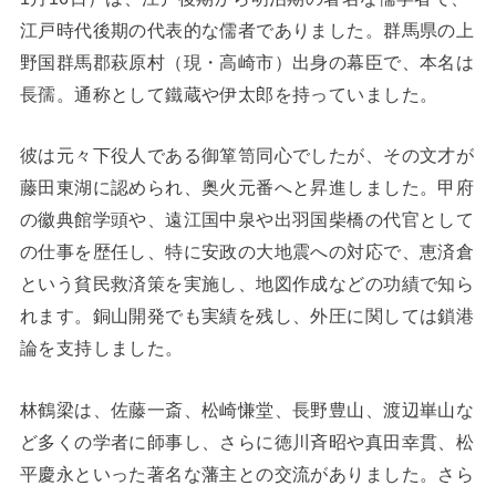
江戸時代後期の代表的な儒者でありました。群馬県の上
野国群馬郡萩原村（現・高崎市）出身の幕臣で、本名は
長孺。通称として鐵蔵や伊太郎を持っていました。
彼は元々下役人である御箪笥同心でしたが、その文才が
藤田東湖に認められ、奥火元番へと昇進しました。甲府
の徽典館学頭や、遠江国中泉や出羽国柴橋の代官として
の仕事を歴任し、特に安政の大地震への対応で、恵済倉
という貧民救済策を実施し、地図作成などの功績で知ら
れます。銅山開発でも実績を残し、外圧に関しては鎖港
論を支持しました。
林鶴梁は、佐藤一斎、松崎慊堂、長野豊山、渡辺崋山な
ど多くの学者に師事し、さらに徳川斉昭や真田幸貫、松
平慶永といった著名な藩主との交流がありました。さら