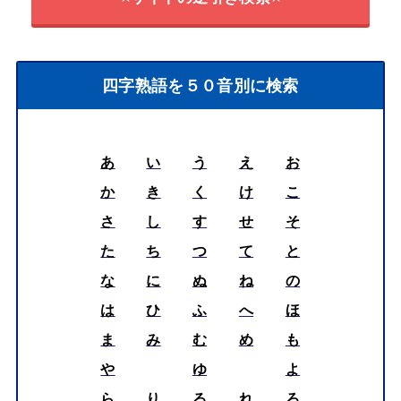
四字熟語を５０音別に検索
あ
い
う
え
お
か
き
く
け
こ
さ
し
す
せ
そ
た
ち
つ
て
と
な
に
ぬ
ね
の
は
ひ
ふ
へ
ほ
ま
み
む
め
も
や
ゆ
よ
ら
り
る
れ
ろ