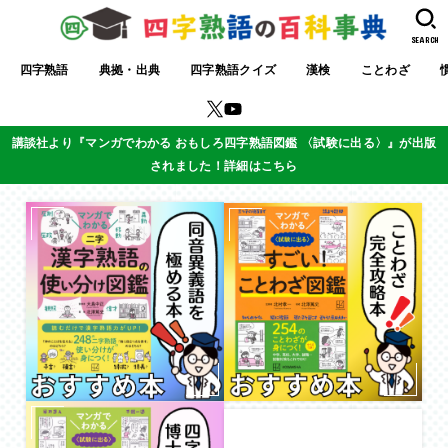
SEARCH
四字熟語
典拠・出典
四字熟語クイズ
漢検
ことわざ
講談社より『マンガでわかる おもしろ四字熟語図鑑 〈試験に出る〉』が出版
されました！詳細はこちら