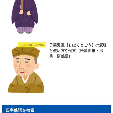
子墨兎毫【しぼくとごう】の意味
「し」で始まる四字熟語
と使い方や例文（語源由来・出
典・類義語）
四字熟語を検索