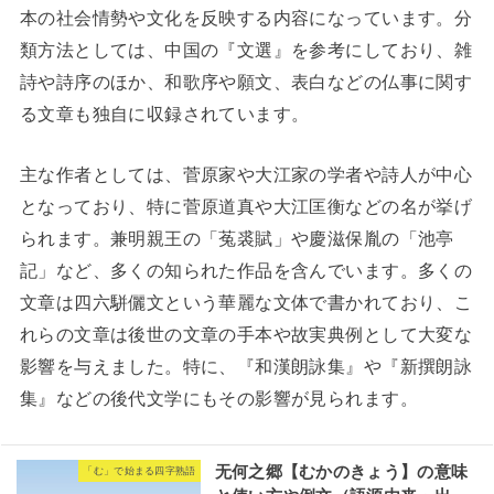
本の社会情勢や文化を反映する内容になっています。分
類方法としては、中国の『文選』を参考にしており、雑
詩や詩序のほか、和歌序や願文、表白などの仏事に関す
る文章も独自に収録されています。
主な作者としては、菅原家や大江家の学者や詩人が中心
となっており、特に菅原道真や大江匡衡などの名が挙げ
られます。兼明親王の「菟裘賦」や慶滋保胤の「池亭
記」など、多くの知られた作品を含んでいます。多くの
文章は四六駢儷文という華麗な文体で書かれており、こ
れらの文章は後世の文章の手本や故実典例として大変な
影響を与えました。特に、『和漢朗詠集』や『新撰朗詠
集』などの後代文学にもその影響が見られます。
无何之郷【むかのきょう】の意味
「む」で始まる四字熟語