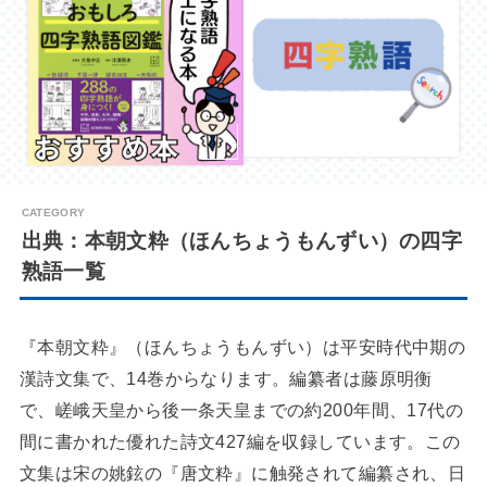
出典：本朝文粋（ほんちょうもんずい）の四字
熟語一覧
『本朝文粋』（ほんちょうもんずい）は平安時代中期の
漢詩文集で、14巻からなります。編纂者は藤原明衡
で、嵯峨天皇から後一条天皇までの約200年間、17代の
間に書かれた優れた詩文427編を収録しています。この
文集は宋の姚鉉の『唐文粋』に触発されて編纂され、日