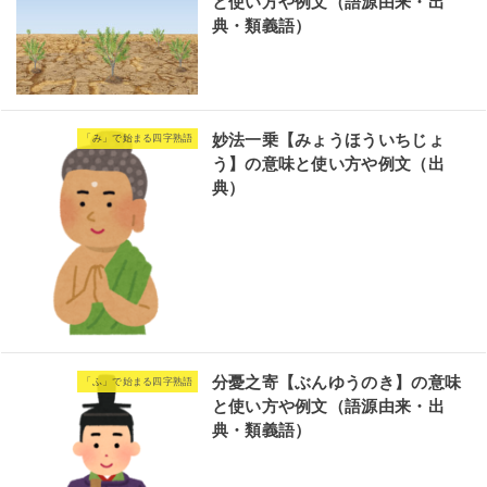
と使い方や例文（語源由来・出
典・類義語）
妙法一乗【みょうほういちじょ
「み」で始まる四字熟語
う】の意味と使い方や例文（出
典）
分憂之寄【ぶんゆうのき】の意味
「ふ」で始まる四字熟語
と使い方や例文（語源由来・出
典・類義語）