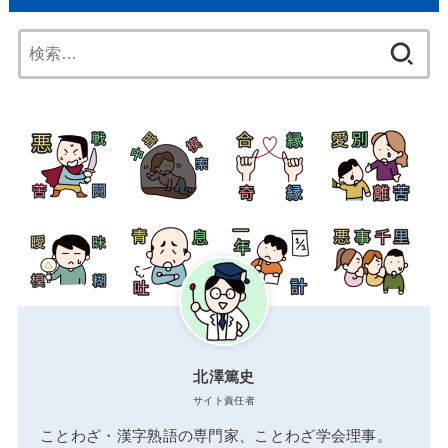
検
索:
北澤篤史
サイト責任者
ことわざ・漢字熟語の専門家、ことわざ学会理事。