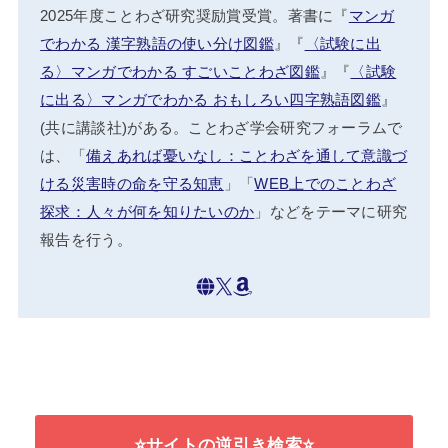
2025年度ことわざ研究奨励賞受賞。著書に『
マンガ
でわかる 漢字熟語の使い分け図鑑
』『
〈試験に出
る〉マンガでわかる すごいことわざ図鑑
』『
〈試験
に出る〉マンガでわかる おもしろい四字熟語図鑑
』
(共に講談社)がある。ことわざ学会研究フォーラムで
は、「
備えあれば憂いなし：ことわざを通して意識づ
ける災害時の命を守る知恵
」「
WEB上でのことわざ
探求：人々が何を知りたいのか
」などをテーマに研究
報告を行う。
⭐サイトの逆引き検索⭐