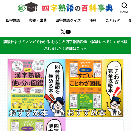
SEARCH
四字熟語
典拠・出典
四字熟語クイズ
漢検
ことわざ
講談社より『マンガでわかる おもしろ四字熟語図鑑 〈試験に出る〉』が出版
されました！詳細はこちら