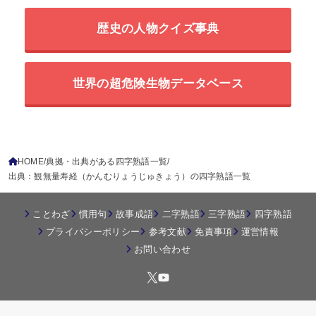
歴史の人物クイズ事典
世界の超危険生物データベース
HOME
典拠・出典がある四字熟語一覧
出典：観無量寿経（かんむりょうじゅきょう）の四字熟語一覧
ことわざ
慣用句
故事成語
二字熟語
三字熟語
四字熟語
プライバシーポリシー
参考文献
免責事項
運営情報
お問い合わせ
© 2026
四字熟語の百科事典
All Rights Reserved.