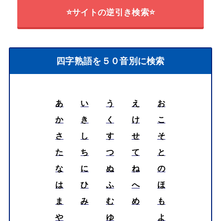
⭐サイトの逆引き検索⭐
四字熟語を５０音別に検索
あ
い
う
え
お
か
き
く
け
こ
さ
し
す
せ
そ
た
ち
つ
て
と
な
に
ぬ
ね
の
は
ひ
ふ
へ
ほ
ま
み
む
め
も
や
ゆ
よ