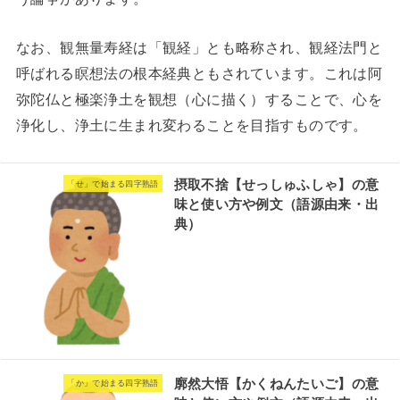
なお、観無量寿経は「観経」とも略称され、観経法門と
呼ばれる瞑想法の根本経典ともされています。これは阿
弥陀仏と極楽浄土を観想（心に描く）することで、心を
浄化し、浄土に生まれ変わることを目指すものです。
摂取不捨【せっしゅふしゃ】の意
「せ」で始まる四字熟語
味と使い方や例文（語源由来・出
典）
廓然大悟【かくねんたいご】の意
「か」で始まる四字熟語