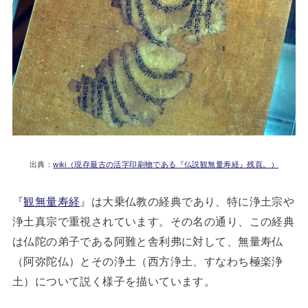
出典：
wiki（現存最古の活字印刷物である『仏説観無量寿経』残頁。）
『
観無量寿経
』は大乗仏教の経典であり、特に浄土宗や
浄土真宗で重視されています。その名の通り、この経典
は仏陀の弟子である阿難と舎利弗に対して、無量寿仏
（阿弥陀仏）とその浄土（西方浄土、すなわち極楽浄
土）について説く様子を描いています。