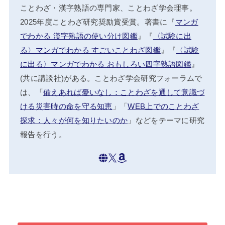
ことわざ・漢字熟語の専門家、ことわざ学会理事。
2025年度ことわざ研究奨励賞受賞。著書に『
マンガ
でわかる 漢字熟語の使い分け図鑑
』『
〈試験に出
る〉マンガでわかる すごいことわざ図鑑
』『
〈試験
に出る〉マンガでわかる おもしろい四字熟語図鑑
』
(共に講談社)がある。ことわざ学会研究フォーラムで
は、「
備えあれば憂いなし：ことわざを通して意識づ
ける災害時の命を守る知恵
」「
WEB上でのことわざ
探求：人々が何を知りたいのか
」などをテーマに研究
報告を行う。