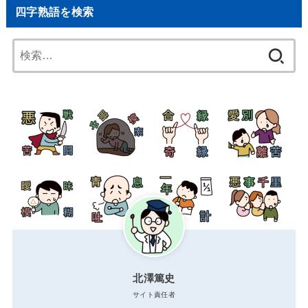
四字熟語を検索
検
索:
北澤篤史
サイト責任者