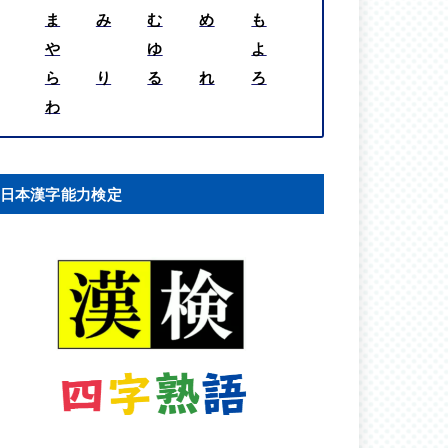
ま
み
む
め
も
や
ゆ
よ
ら
り
る
れ
ろ
わ
日本漢字能力検定