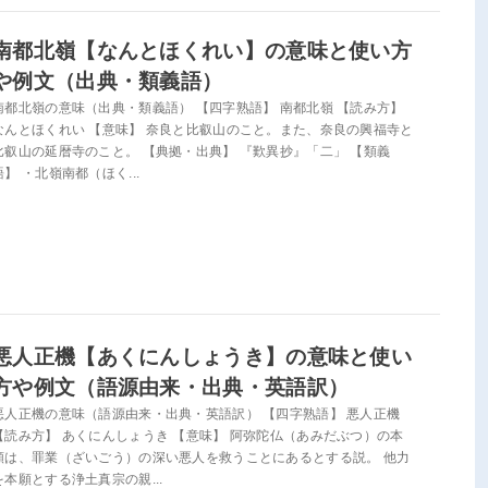
南都北嶺【なんとほくれい】の意味と使い方
や例文（出典・類義語）
南都北嶺の意味（出典・類義語） 【四字熟語】 南都北嶺 【読み方】
なんとほくれい 【意味】 奈良と比叡山のこと。また、奈良の興福寺と
比叡山の延暦寺のこと。 【典拠・出典】 『歎異抄』「二」 【類義
語】 ・北嶺南都（ほく...
悪人正機【あくにんしょうき】の意味と使い
方や例文（語源由来・出典・英語訳）
悪人正機の意味（語源由来・出典・英語訳） 【四字熟語】 悪人正機
【読み方】 あくにんしょうき 【意味】 阿弥陀仏（あみだぶつ）の本
願は、罪業（ざいごう）の深い悪人を救うことにあるとする説。 他力
を本願とする浄土真宗の親...