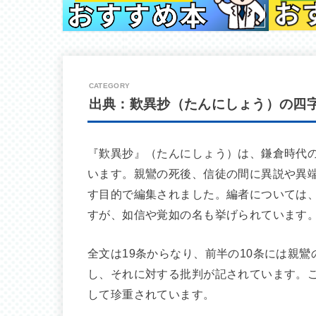
出典：歎異抄（たんにしょう）の四
『歎異抄』（たんにしょう）は、鎌倉時代
います。親鸞の死後、信徒の間に異説や異
す目的で編集されました。編者については
すが、如信や覚如の名も挙げられています
全文は19条からなり、前半の10条には親
し、それに対する批判が記されています。
して珍重されています。