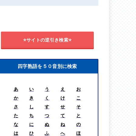
⭐サイトの逆引き検索⭐
四字熟語を５０音別に検索
あ
い
う
え
お
か
き
く
け
こ
さ
し
す
せ
そ
た
ち
つ
て
と
な
に
ぬ
ね
の
は
ひ
ふ
へ
ほ