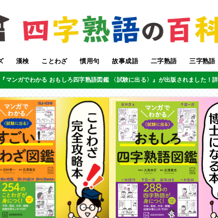
ズ
漢検
ことわざ
慣用句
故事成語
二字熟語
三字熟語
『マンガでわかる おもしろ四字熟語図鑑 〈試験に出る〉』が出版されました！