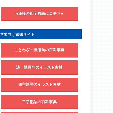
⭐漢検の四字熟語はコチラ⭐
学習向け姉妹サイト
ことわざ・慣用句の百科事典
諺・慣用句のイラスト素材
四字熟語のイラスト素材
二字熟語の百科事典