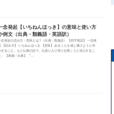
一念発起【いちねんほっき】の意味と使い方
や例文（出典・類義語・英語訳）
一念発起の読み方・意味とは？（出典・類義語） 【四字熟語】 一念発
起 【読み方】 いちねんほっき 【意味】 あることを成し遂げようと決
心すること。もと仏教の語で、仏道に入り悟りを開こうと決心するこ
と。 【典拠・出典】 『...