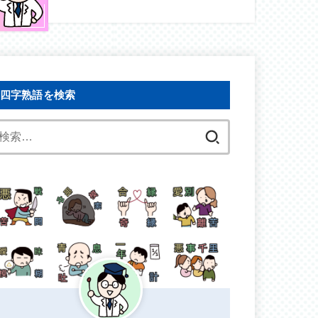
四字熟語を検索
検
索: