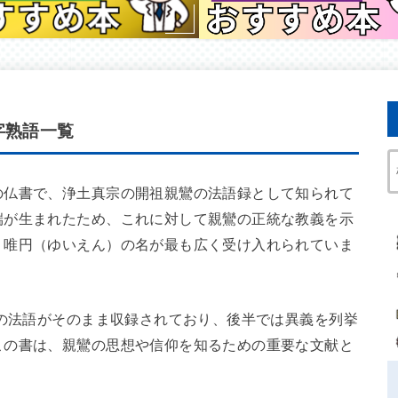
字熟語一覧
の仏書で、浄土真宗の開祖親鸞の法語録として知られて
端が生まれたため、これに対して親鸞の正統な教義を示
、唯円（ゆいえん）の名が最も広く受け入れられていま
。
鸞の法語がそのまま収録されており、後半では異義を列挙
この書は、親鸞の思想や信仰を知るための重要な文献と