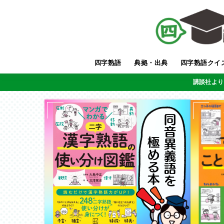
四字熟語
典拠・出典
四字熟語クイ
講談社より