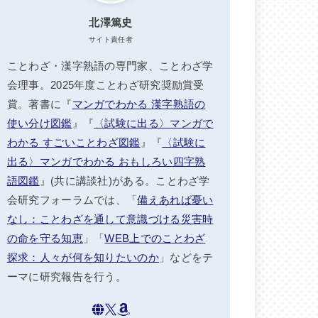
北澤篤史
サイト責任者
ことわざ・漢字熟語の専門家、ことわざ学
会理事。2025年度ことわざ研究奨励賞受
賞。著書に『
マンガでわかる 漢字熟語の
使い分け図鑑
』『
〈試験に出る〉マンガで
わかる すごいことわざ図鑑
』『
〈試験に
出る〉マンガでわかる おもしろい四字熟
語図鑑
』(共に講談社)がある。ことわざ学
会研究フォーラムでは、「
備えあれば憂い
なし：ことわざを通して意識づける災害時
の命を守る知恵
」「
WEB上でのことわざ
探求：人々が何を知りたいのか
」などをテ
ーマに研究報告を行う。