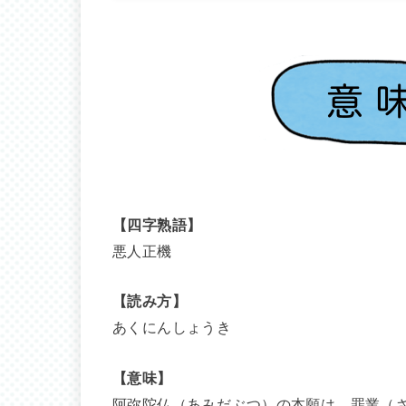
【四字熟語】
悪人正機
【読み方】
あくにんしょうき
【意味】
阿弥陀仏（あみだぶつ）の本願は、罪業（