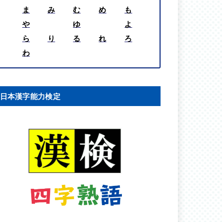
ま
み
む
め
も
や
ゆ
よ
ら
り
る
れ
ろ
わ
日本漢字能力検定