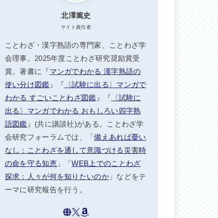
北澤篤史
サイト責任者
ことわざ・漢字熟語の専門家、ことわざ学
会理事。2025年度ことわざ研究奨励賞受
賞。著書に『
マンガでわかる 漢字熟語の
使い分け図鑑
』『
〈試験に出る〉マンガで
わかる すごいことわざ図鑑
』『
〈試験に
出る〉マンガでわかる おもしろい四字熟
語図鑑
』(共に講談社)がある。ことわざ学
会研究フォーラムでは、「
備えあれば憂い
なし：ことわざを通して意識づける災害時
の命を守る知恵
」「
WEB上でのことわざ
探求：人々が何を知りたいのか
」などをテ
ーマに研究報告を行う。