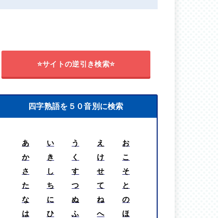
⭐サイトの逆引き検索⭐
四字熟語を５０音別に検索
あ
い
う
え
お
か
き
く
け
こ
さ
し
す
せ
そ
た
ち
つ
て
と
な
に
ぬ
ね
の
は
ひ
ふ
へ
ほ