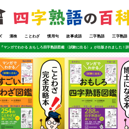
ズ
漢検
ことわざ
慣用句
故事成語
二字熟語
三字熟語
『マンガでわかる おもしろ四字熟語図鑑 〈試験に出る〉』が出版されました！