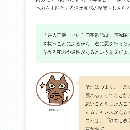
他力を本願とする浄土真宗の親鸞（しんら
「悪人正機」という四字熟語は、阿弥陀
を救うことにあるから、逆に悪を行った
を得る能力や適性があるという意味だよ
それはつまり、「悪
戻れる」ってことな
悪いことをした人こ
助手ねこ
するチャンスがある
これは、「誰でも改
言葉やで。