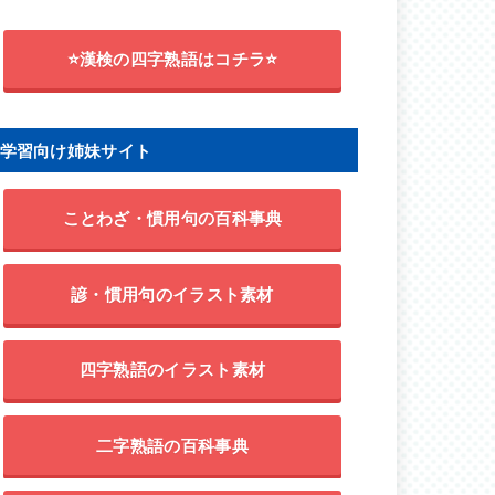
⭐漢検の四字熟語はコチラ⭐
学習向け姉妹サイト
ことわざ・慣用句の百科事典
諺・慣用句のイラスト素材
四字熟語のイラスト素材
二字熟語の百科事典