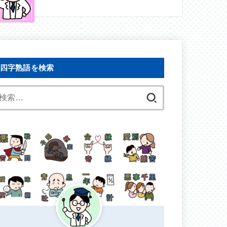
四字熟語を検索
検
索: