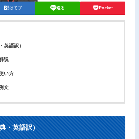
はてブ
送る
Pocket
・英語訳）
解説
使い方
例文
典・英語訳）