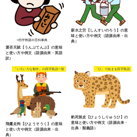
薪水之労【しんすいのろう】の意
味と使い方や例文（語源由来・出
典）
運否天賦【うんぷてんぷ】の意味
と使い方や例文（語源由来・英語
訳）
「いろいろな動作」の四字熟語一覧
「ひ」で始まる四字熟語
豹死留皮【ひょうしりゅうひ】の
意味と使い方や例文（語源由来・
飛鷹走狗【ひようそうく】の意味
出典・類義語）
と使い方や例文（語源由来・出
典）