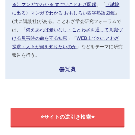
る〉マンガでわかる すごいことわざ図鑑
』『
〈試験
に出る〉マンガでわかる おもしろい四字熟語図鑑
』
(共に講談社)がある。ことわざ学会研究フォーラムで
は、「
備えあれば憂いなし：ことわざを通して意識づ
ける災害時の命を守る知恵
」「
WEB上でのことわざ
探求：人々が何を知りたいのか
」などをテーマに研究
報告を行う。
⭐サイトの逆引き検索⭐