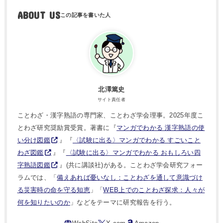
ABOUT US
北澤篤史
サイト責任者
ことわざ・漢字熟語の専門家、ことわざ学会理事。2025年度こ
とわざ研究奨励賞受賞。著書に『
マンガでわかる 漢字熟語の使
い分け図鑑
』『
〈試験に出る〉マンガでわかる すごいこと
わざ図鑑
』『
〈試験に出る〉マンガでわかる おもしろい四
字熟語図鑑
』(共に講談社)がある。ことわざ学会研究フォー
ラムでは、「
備えあれば憂いなし：ことわざを通して意識づけ
る災害時の命を守る知恵
」「
WEB上でのことわざ探求：人々が
何を知りたいのか
」などをテーマに研究報告を行う。