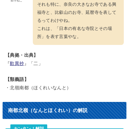
助手ねこ
それも特に、奈良の大きなお寺である興
福寺と、比叡山のお寺、延暦寺を表して
るってわけやね。
これは、「日本の有名な寺院とその場
所」を表す言葉やな。
【典拠・出典】
『
歎異抄
』「二」
【類義語】
・北嶺南都（ほくれいなんと）
南都北嶺（なんとほくれい）の解説
カンタン！解説