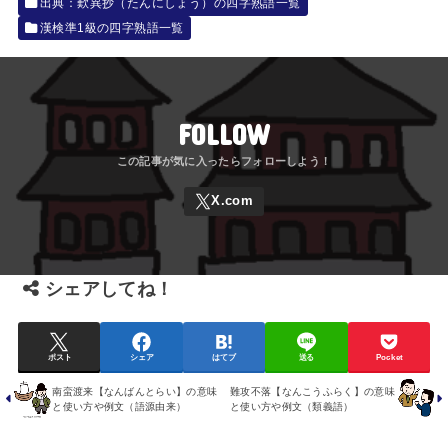
出典：歎異抄（たんにしょう）の四字熟語一覧
漢検準1級の四字熟語一覧
FOLLOW
シェアしてね！
ポスト
シェア
はてブ
送る
Pocket
南蛮渡来【なんばんとらい】の意味
難攻不落【なんこうふらく】の意味
と使い方や例文（語源由来）
と使い方や例文（類義語）