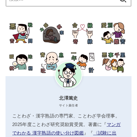
索:
北澤篤史
サイト責任者
ことわざ・漢字熟語の専門家、ことわざ学会理事。
2025年度ことわざ研究奨励賞受賞。著書に『
マンガ
でわかる 漢字熟語の使い分け図鑑
』『
〈試験に出