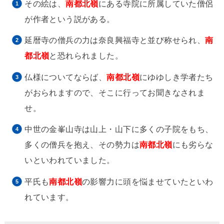
その絵は、
南都北嶺
にある寺院に所属していた僧侶
が作者という説がある。
延暦寺の僧兵の力は奈良興福寺と並び称せられ、
南
都北嶺
と恐れられました。
仏様についてならば、
南都北嶺
にゆゆしき学者たち
がおられますので、そこに行ってお聞きなされま
せ。
中世の金峯山寺は山上・山下に多くの子院をもち、
多くの僧兵を抱え、その勢力は
南都北嶺
にも劣らな
いといわれていました。
平氏も
南都北嶺
の影響力に頭を悩ませていたといわ
れています。