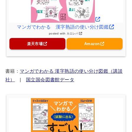
マンガでわかる 漢字熟語の使い分け図鑑
posted with
カエレバ
楽天市場
Amazon
書籍：
マンガでわかる 漢字熟語の使い分け図鑑（講談
社）
|
国立国会図書館データ