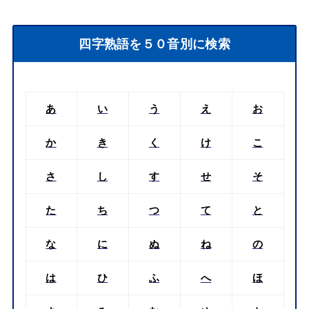
四字熟語を５０音別に検索
あ
い
う
え
お
か
き
く
け
こ
さ
し
す
せ
そ
た
ち
つ
て
と
な
に
ぬ
ね
の
は
ひ
ふ
へ
ほ