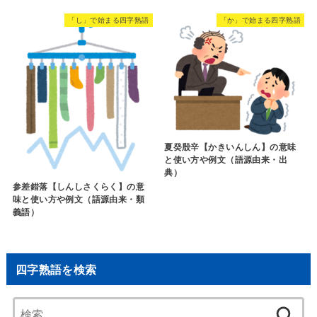
「し」で始まる四字熟語
「か」で始まる四字熟語
夏癸殷辛【かきいんしん】の意味
と使い方や例文（語源由来・出
典）
参差錯落【しんしさくらく】の意
味と使い方や例文（語源由来・類
義語）
四字熟語を検索
検