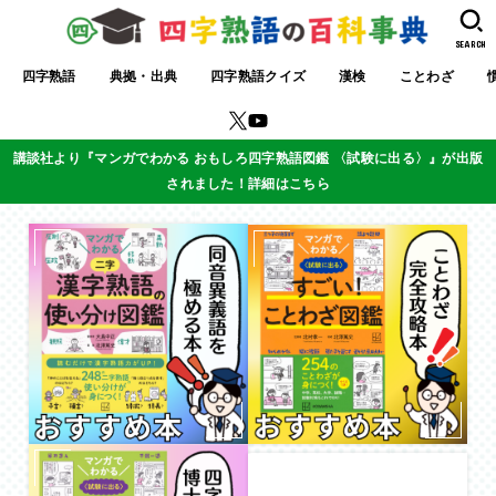
SEARCH
四字熟語
典拠・出典
四字熟語クイズ
漢検
ことわざ
講談社より『マンガでわかる おもしろ四字熟語図鑑 〈試験に出る〉』が出版
されました！詳細はこちら