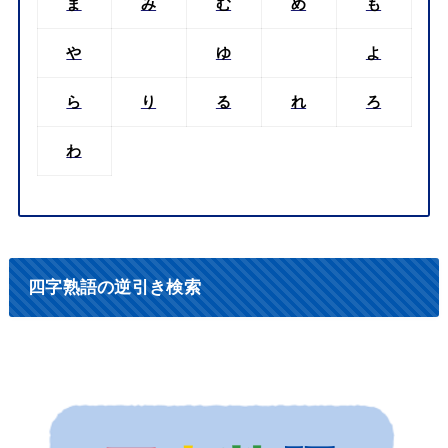
ま
み
む
め
も
や
ゆ
よ
ら
り
る
れ
ろ
わ
四字熟語の逆引き検索