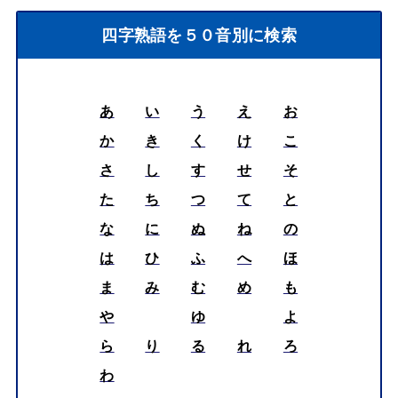
四字熟語を５０音別に検索
あ
い
う
え
お
か
き
く
け
こ
さ
し
す
せ
そ
た
ち
つ
て
と
な
に
ぬ
ね
の
は
ひ
ふ
へ
ほ
ま
み
む
め
も
や
ゆ
よ
ら
り
る
れ
ろ
わ