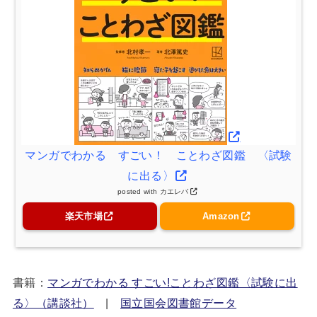
マンガでわかる すごい！ ことわざ図鑑 〈試験
に出る〉
posted with
カエレバ
楽天市場
Amazon
書籍：
マンガでわかる すごい!ことわざ図鑑〈試験に出
る〉（講談社）
|
国立国会図書館データ