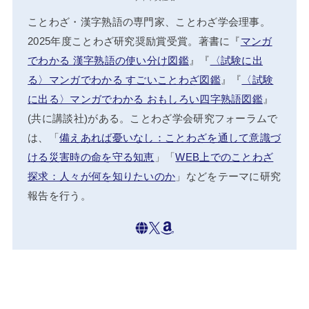
ことわざ・漢字熟語の専門家、ことわざ学会理事。
2025年度ことわざ研究奨励賞受賞。著書に『
マンガ
でわかる 漢字熟語の使い分け図鑑
』『
〈試験に出
る〉マンガでわかる すごいことわざ図鑑
』『
〈試験
に出る〉マンガでわかる おもしろい四字熟語図鑑
』
(共に講談社)がある。ことわざ学会研究フォーラムで
は、「
備えあれば憂いなし：ことわざを通して意識づ
ける災害時の命を守る知恵
」「
WEB上でのことわざ
探求：人々が何を知りたいのか
」などをテーマに研究
報告を行う。