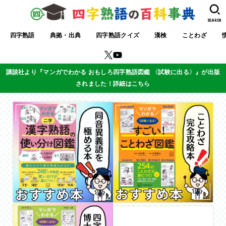
SEARCH
四字熟語
典拠・出典
四字熟語クイズ
漢検
ことわざ
講談社より『マンガでわかる おもしろ四字熟語図鑑 〈試験に出る〉』が出版
されました！詳細はこちら