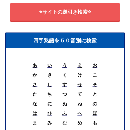
⭐サイトの逆引き検索⭐
四字熟語を５０音別に検索
あ
い
う
え
お
か
き
く
け
こ
さ
し
す
せ
そ
た
ち
つ
て
と
な
に
ぬ
ね
の
は
ひ
ふ
へ
ほ
ま
み
む
め
も