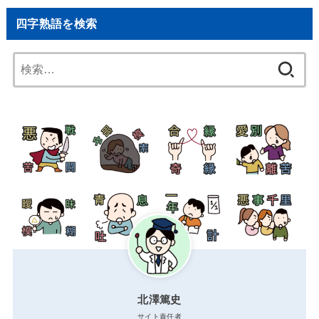
四字熟語を検索
検
索:
北澤篤史
サイト責任者