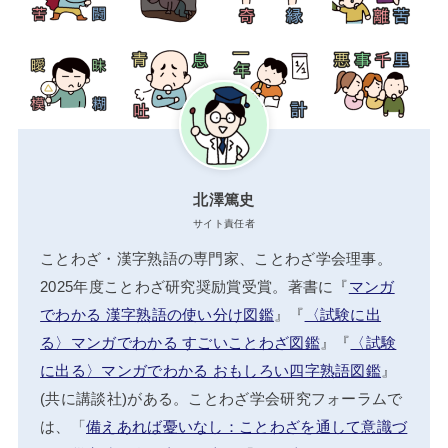
北澤篤史
サイト責任者
ことわざ・漢字熟語の専門家、ことわざ学会理事。
2025年度ことわざ研究奨励賞受賞。著書に『
マンガ
でわかる 漢字熟語の使い分け図鑑
』『
〈試験に出
る〉マンガでわかる すごいことわざ図鑑
』『
〈試験
に出る〉マンガでわかる おもしろい四字熟語図鑑
』
(共に講談社)がある。ことわざ学会研究フォーラムで
は、「
備えあれば憂いなし：ことわざを通して意識づ