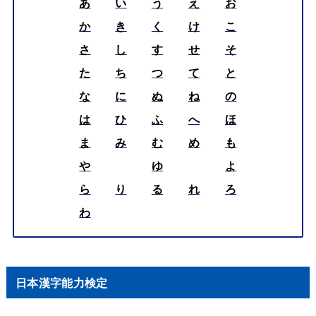
あ
い
う
え
お
か
き
く
け
こ
さ
し
す
せ
そ
た
ち
つ
て
と
な
に
ぬ
ね
の
は
ひ
ふ
へ
ほ
ま
み
む
め
も
や
ゆ
よ
ら
り
る
れ
ろ
わ
日本漢字能力検定