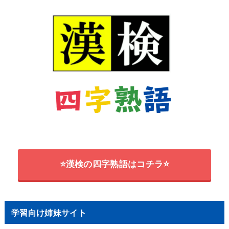
⭐漢検の四字熟語はコチラ⭐
学習向け姉妹サイト