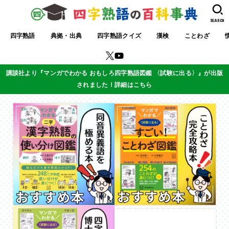
SEARCH
四字熟語
典拠・出典
四字熟語クイズ
漢検
ことわざ
講談社より『マンガでわかる おもしろ四字熟語図鑑 〈試験に出る〉』が出版
されました！詳細はこちら