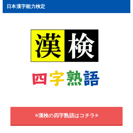
日本漢字能力検定
⭐漢検の四字熟語はコチラ⭐