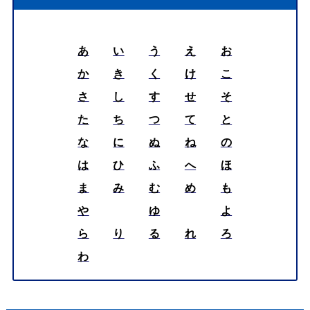
あ
い
う
え
お
か
き
く
け
こ
さ
し
す
せ
そ
た
ち
つ
て
と
な
に
ぬ
ね
の
は
ひ
ふ
へ
ほ
ま
み
む
め
も
や
ゆ
よ
ら
り
る
れ
ろ
わ