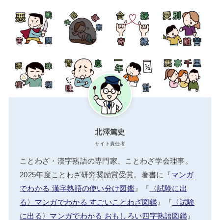
北澤篤史
サイト責任者
ことわざ・漢字熟語の専門家、ことわざ学会理事。
2025年度ことわざ研究奨励賞受賞。著書に『
マンガ
でわかる 漢字熟語の使い分け図鑑
』『
〈試験に出
る〉マンガでわかる すごいことわざ図鑑
』『
〈試験
に出る〉マンガでわかる おもしろい四字熟語図鑑
』