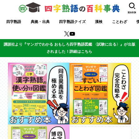
SEARCH
四字熟語
典拠・出典
四字熟語クイズ
漢検
ことわざ
講談社より『マンガでわかる おもしろ四字熟語図鑑 〈試験に出る〉』が出版
されました！詳細はこちら