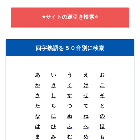
⭐サイトの逆引き検索⭐
四字熟語を５０音別に検索
あ
い
う
え
お
か
き
く
け
こ
さ
し
す
せ
そ
た
ち
つ
て
と
な
に
ぬ
ね
の
は
ひ
ふ
へ
ほ
ま
み
む
め
も