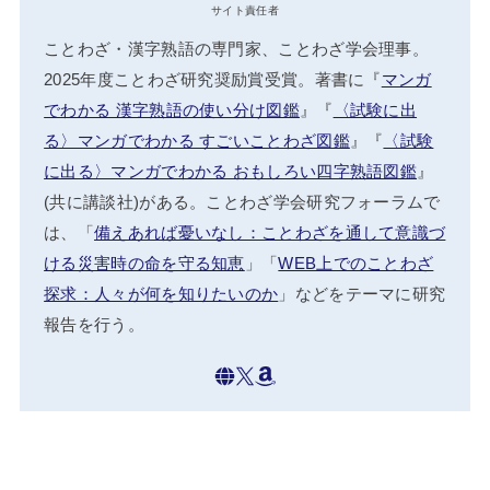
サイト責任者
ことわざ・漢字熟語の専門家、ことわざ学会理事。
2025年度ことわざ研究奨励賞受賞。著書に『
マンガ
でわかる 漢字熟語の使い分け図鑑
』『
〈試験に出
る〉マンガでわかる すごいことわざ図鑑
』『
〈試験
に出る〉マンガでわかる おもしろい四字熟語図鑑
』
(共に講談社)がある。ことわざ学会研究フォーラムで
は、「
備えあれば憂いなし：ことわざを通して意識づ
ける災害時の命を守る知恵
」「
WEB上でのことわざ
探求：人々が何を知りたいのか
」などをテーマに研究
報告を行う。