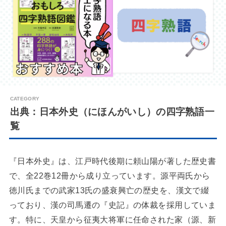
出典：日本外史（にほんがいし）の四字熟語一
覧
『日本外史』は、江戸時代後期に頼山陽が著した歴史書
で、全22巻12冊から成り立っています。源平両氏から
徳川氏までの武家13氏の盛衰興亡の歴史を、漢文で綴
っており、漢の司馬遷の『史記』の体裁を採用していま
す。特に、天皇から征夷大将軍に任命された家（源、新