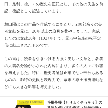
田、足利、徳川）の歴史を正記とし、その他の氏族を前
記、後記として記述しています。
頼山陽はこの作品を作成するにあたり、200部余りの参
考文献を元に、20年以上の歳月を費やしました。完成
したのは文政10年（1827年）で、元老中首座の松平定
信に献上されたものです。
この書は、読者を引きつける力強く美しい文章と、著者
の大義名分論が示された内容により、多くの人々に影響
を与えました。特に、歴史考証は正確でない部分もある
ものの、独特の史観と表現力で、幕末の尊王攘夷運動な
どにも大きな影響を与えました。
斗量帚掃【とりょうそうそう】の
「と」で始まる四字熟語
意味と使い方や例文（語源由来・