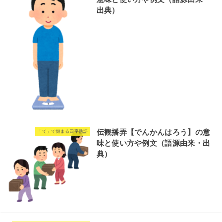
出典）
伝観播弄【でんかんはろう】の意
「て」で始まる四字熟語
味と使い方や例文（語源由来・出
典）