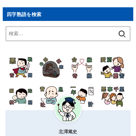
四字熟語を検索
検
索:
北澤篤史