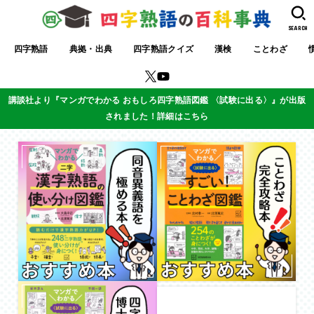
SEARCH
四字熟語
典拠・出典
四字熟語クイズ
漢検
ことわざ
講談社より『マンガでわかる おもしろ四字熟語図鑑 〈試験に出る〉』が出版
されました！詳細はこちら