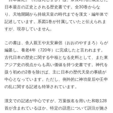
日本最古の正史とされる歴史書です。全30巻からな
り、天地開闢から持統天皇の時代までを漢文・編年体で
記述しています。系図1巻が付属していたと伝えられま
すが、現存していません。
この書は、舎人親王や太安麻侶（おおのやすまろ）らが
編纂し、養老4年（720年）に完成したと言われます。
古代日本の歴史に関する中核となる史料として、また東
アジア史の視点からも高い価値を持つ史書です。神代を
扱う初めの2巻を除けば、主に日本の歴代天皇の事績が
中心となっています。ただし、例外的に神功皇后や壬申
の乱に関する記述も特筆されています。
漢文での記述が中心ですが、万葉仮名を用いた和歌128
首が含まれているほか、特定の語意について訓注が施さ