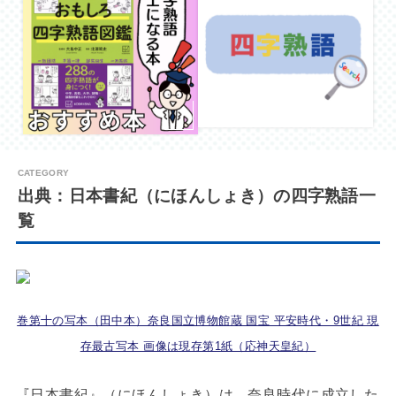
出典：日本書紀（にほんしょき）の四字熟語一
覧
巻第十の写本（田中本）奈良国立博物館蔵 国宝 平安時代・9世紀 現
存最古写本 画像は現存第1紙（応神天皇紀）
『日本書紀』（にほんしょき）は、奈良時代に成立した