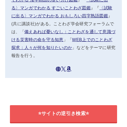
でわかる 漢字熟語の使い分け図鑑
』『
〈試験に出
る〉マンガでわかる すごいことわざ図鑑
』『
〈試験
に出る〉マンガでわかる おもしろい四字熟語図鑑
』
(共に講談社)がある。ことわざ学会研究フォーラムで
は、「
備えあれば憂いなし：ことわざを通して意識づ
ける災害時の命を守る知恵
」「
WEB上でのことわざ
探求：人々が何を知りたいのか
」などをテーマに研究
報告を行う。
⭐サイトの逆引き検索⭐