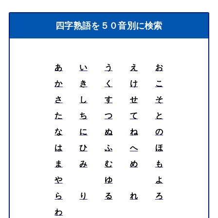
四字熟語を５０音別に検索
あ
い
う
え
お
か
き
く
け
こ
さ
し
す
せ
そ
た
ち
つ
て
と
な
に
ぬ
ね
の
は
ひ
ふ
へ
ほ
ま
み
む
め
も
や
ゆ
よ
ら
り
る
れ
ろ
わ