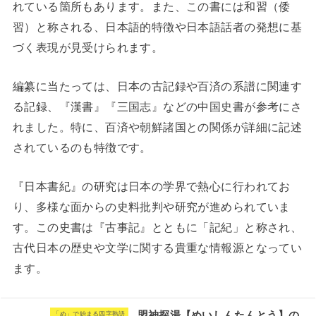
れている箇所もあります。また、この書には和習（倭
習）と称される、日本語的特徴や日本語話者の発想に基
づく表現が見受けられます。
編纂に当たっては、日本の古記録や百済の系譜に関連す
る記録、『漢書』『三国志』などの中国史書が参考にさ
れました。特に、百済や朝鮮諸国との関係が詳細に記述
されているのも特徴です。
『日本書紀』の研究は日本の学界で熱心に行われてお
り、多様な面からの史料批判や研究が進められていま
す。この史書は『古事記』とともに「記紀」と称され、
古代日本の歴史や文学に関する貴重な情報源となってい
ます。
盟神探湯【めいしんたんとう】の
「め」で始まる四字熟語