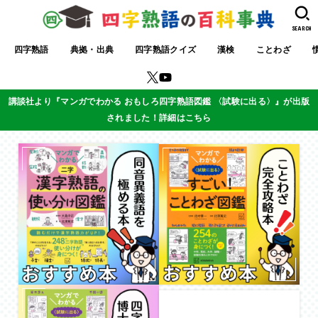
SEARCH
四字熟語
典拠・出典
四字熟語クイズ
漢検
ことわざ
講談社より『マンガでわかる おもしろ四字熟語図鑑 〈試験に出る〉』が出版
されました！詳細はこちら