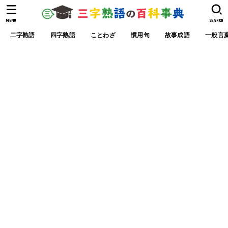
MENU
SEARCH
二字熟語
四字熟語
ことわざ
慣用句
故事成語
一般言