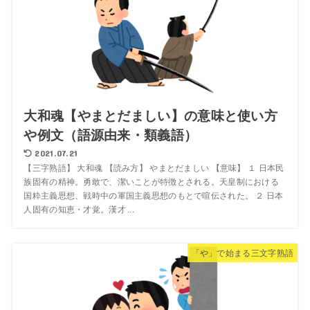
大和魂【やまとだましい】の意味と使い方
や例文（語源由来・類義語）
2021.07.21
【三字熟語】 大和魂 【読み方】 やまとだましい 【意味】 １ 日本民
族固有の精神。勇敢で、潔いことが特徴とされる。天皇制における
国粋主義思想、戦時中の軍国主義思想のもとで喧伝された。 ２ 日本
人固有の知恵・才覚。漢才 ...
「や」で始まる三文字熟語