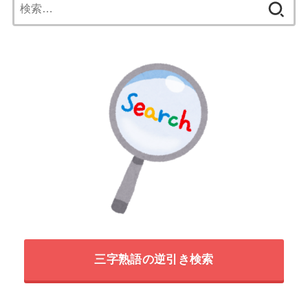
検
索:
三字熟語の逆引き検索