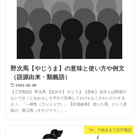
野次馬【やじうま】の意味と使い方や例文
（語源由来・類義語）
2022.02.08
【三字熟語】 野次馬 【読み方】 やじうま 【意味】 自分とは関係の
ないできごとをおもしろ半分で見物してわけもなくさわいだりする
人々。「―根性（コンジョウ）」 【語源由来】 老いた馬。という意
味の「親父馬（オヤジウマ）」...
「や」で始まる三文字熟語