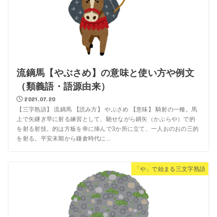
流鏑馬【やぶさめ】の意味と使い方や例文
（類義語・語源由来）
2021.07.20
【三字熟語】 流鏑馬 【読み方】 やぶさめ 【意味】 騎射の一種。馬
上で矢継ぎ早に射る練習として、馳せながら鏑矢（かぶらや）で的
を射る射技。的は方板を串に挿んで3か所に立て、一人おのおの三的
を射る。平安末期から鎌倉時代に...
「や」で始まる三文字熟語