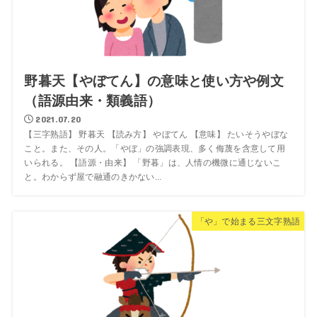
野暮天【やぼてん】の意味と使い方や例文
（語源由来・類義語）
2021.07.20
【三字熟語】 野暮天 【読み方】 やぼてん 【意味】 たいそうやぼな
こと。また、その人。「やぼ」の強調表現、多く侮蔑を含意して用
いられる。 【語源・由来】 「野暮」は、人情の機微に通じないこ
と。わからず屋で融通のきかない...
「や」で始まる三文字熟語