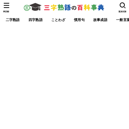
MENU
SEARCH
二字熟語
四字熟語
ことわざ
慣用句
故事成語
一般言