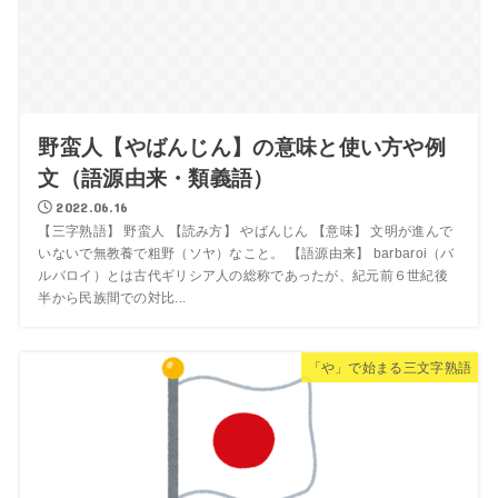
野蛮人【やばんじん】の意味と使い方や例
文（語源由来・類義語）
2022.06.16
【三字熟語】 野蛮人 【読み方】 やばんじん 【意味】 文明が進んで
いないで無教養で粗野（ソヤ）なこと。 【語源由来】 barbaroi（バ
ルバロイ）とは古代ギリシア人の総称であったが、紀元前６世紀後
半から民族間での対比...
「や」で始まる三文字熟語