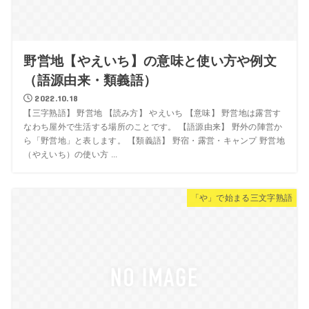
野営地【やえいち】の意味と使い方や例文
（語源由来・類義語）
2022.10.18
【三字熟語】 野営地 【読み方】 やえいち 【意味】 野営地は露営す
なわち屋外で生活する場所のことです。 【語源由来】 野外の陣営か
ら「野営地」と表します。 【類義語】 野宿・露営・キャンプ 野営地
（やえいち）の使い方 ...
「や」で始まる三文字熟語