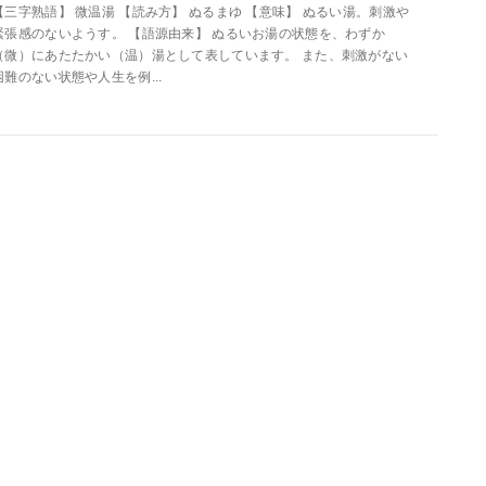
【三字熟語】 微温湯 【読み方】 ぬるまゆ 【意味】 ぬるい湯。刺激や
緊張感のないようす。 【語源由来】 ぬるいお湯の状態を、わずか
（微）にあたたかい（温）湯として表しています。 また、刺激がない
困難のない状態や人生を例...