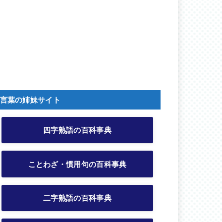
言葉の姉妹サイト
四字熟語の百科事典
ことわざ・慣用句の百科事典
二字熟語の百科事典