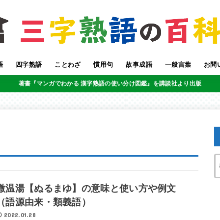
語
四字熟語
ことわざ
慣用句
故事成語
一般言葉
お問
著書『マンガでわかる 漢字熟語の使い分け図鑑』を講談社より出版
微温湯【ぬるまゆ】の意味と使い方や例文
（語源由来・類義語）
2022.01.28