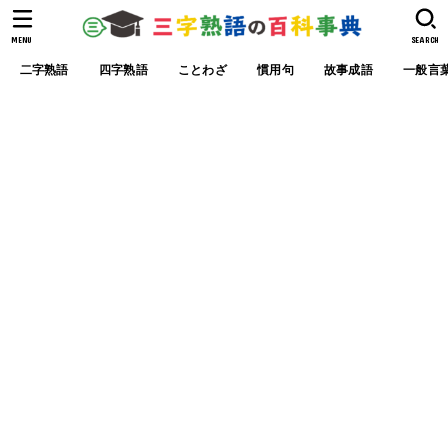
MENU
SEARCH
二字熟語
四字熟語
ことわざ
慣用句
故事成語
一般言