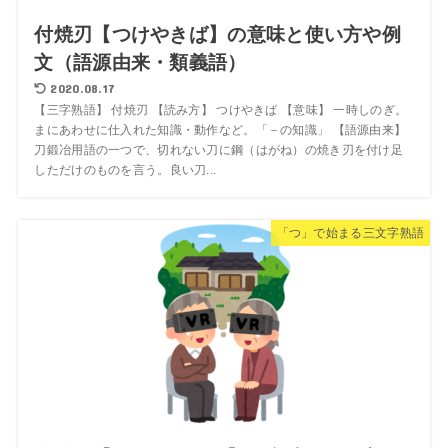
付焼刃【つけやきば】の意味と使い方や例
文（語源由来・類義語）
2020.08.17
【三字熟語】 付焼刃 【読み方】 つけやきば 【意味】 一時しのぎ。
まにあわせに仕入れた知識・動作など。「－の知識」 【語源由来】
刀鍛冶用語の一つで、切れない刀に鋼（はがね）の焼き刃を付け足
しただけのものを言う。良い刀...
「つ」で始まる三文字熟語