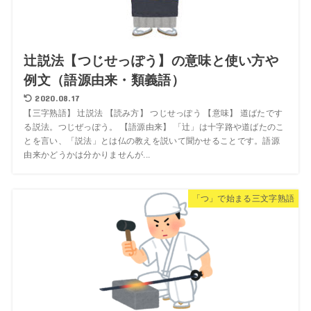
辻説法【つじせっぽう】の意味と使い方や
例文（語源由来・類義語）
2020.08.17
【三字熟語】 辻説法 【読み方】 つじせっぽう 【意味】 道ばたです
る説法。つじぜっぽう。 【語源由来】 「辻」は十字路や道ばたのこ
とを言い、「説法」とは仏の教えを説いて聞かせることです。語源
由来かどうかは分かりませんが...
「つ」で始まる三文字熟語