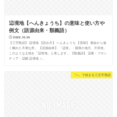
辺境地【へんきょうち】の意味と使い方や
例文（語源由来・類義語）
2022.10.04
【三字熟語】 辺境地 【読み方】 へんきょうち 【意味】 都会から遠
く離れた不便な所。 【語源由来】 「辺境」・国境の地方。片田舎。
このような土地を「辺境地」と表します。 【類義語】 辺塞・フロン
ティア・辺鄙 辺境地（...
「へ」で始まる三文字熟語