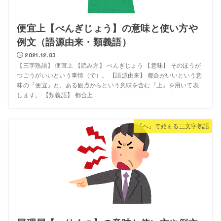
便宜上【べんぎじょう】の意味と使い方や
例文（語源由来・類義語）
2021.12.03
【三字熟語】 便宜上 【読み方】 べんぎじょう 【意味】 そのほうが
つごうがいいという事情（で）。 【語源由来】 都合がいいという意
味の『便宜』と、ある観点からという意味を含む『上』を用いて表
します。 【類義語】 都合上...
「へ」で始まる三文字熟語