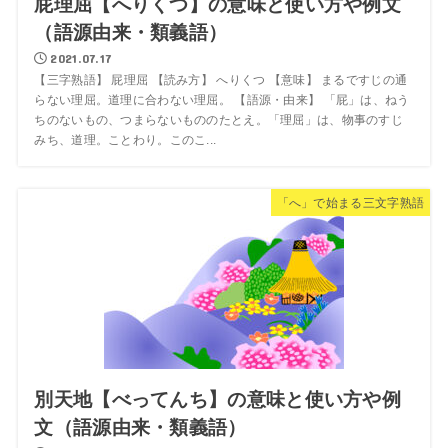
屁理屈【へりくつ】の意味と使い方や例文
（語源由来・類義語）
2021.07.17
【三字熟語】 屁理屈 【読み方】 へりくつ 【意味】 まるですじの通
らない理屈。道理に合わない理屈。 【語源・由来】 「屁」は、ねう
ちのないもの、つまらないもののたとえ。「理屈」は、物事のすじ
みち、道理。ことわり。このこ...
「へ」で始まる三文字熟語
別天地【べってんち】の意味と使い方や例
文（語源由来・類義語）