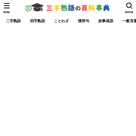
MENU
SEARCH
二字熟語
四字熟語
ことわざ
慣用句
故事成語
一般言