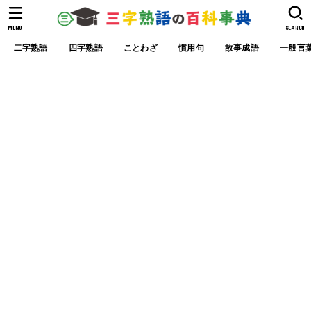
MENU
SEARCH
二字熟語
四字熟語
ことわざ
慣用句
故事成語
一般言