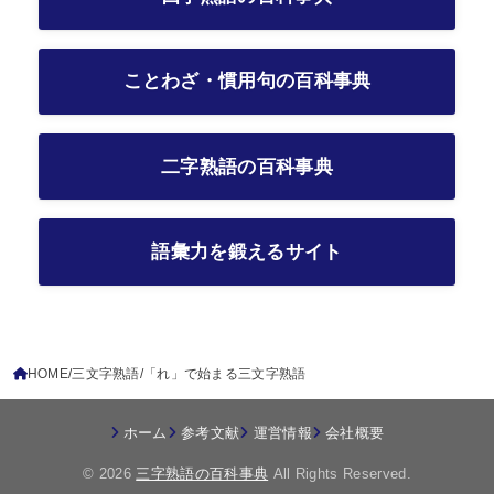
ことわざ・慣用句の百科事典
二字熟語の百科事典
語彙力を鍛えるサイト
HOME
三文字熟語
「れ」で始まる三文字熟語
ホーム
参考文献
運営情報
会社概要
© 2026
三字熟語の百科事典
All Rights Reserved.