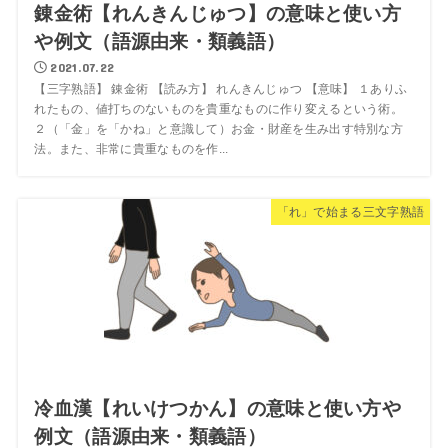
錬金術【れんきんじゅつ】の意味と使い方
や例文（語源由来・類義語）
2021.07.22
【三字熟語】 錬金術 【読み方】 れんきんじゅつ 【意味】 １ありふ
れたもの、値打ちのないものを貴重なものに作り変えるという術。
２（「金」を「かね」と意識して）お金・財産を生み出す特別な方
法。また、非常に貴重なものを作...
「れ」で始まる三文字熟語
冷血漢【れいけつかん】の意味と使い方や
例文（語源由来・類義語）