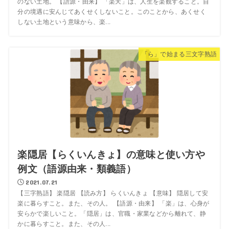
のない土地。 【語源・由来】 「楽天」は、人生を楽観すること。自
分の境遇に安んじてあくせくしないこと。このことから、あくせく
しない土地という意味から、楽...
「ら」で始まる三文字熟語
楽隠居【らくいんきょ】の意味と使い方や
例文（語源由来・類義語）
2021.07.21
【三字熟語】 楽隠居 【読み方】 らくいんきょ 【意味】 隠居して安
楽に暮らすこと。また、その人。 【語源・由来】 「楽」は、心身が
安らかで楽しいこと。「隠居」は、官職・家業などから離れて、静
かに暮らすこと。また、その人...