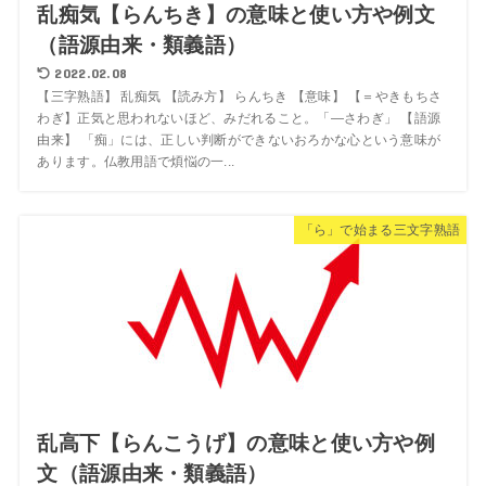
乱痴気【らんちき】の意味と使い方や例文
（語源由来・類義語）
2022.02.08
【三字熟語】 乱痴気 【読み方】 らんちき 【意味】 【＝やきもちさ
わぎ】正気と思われないほど、みだれること。「―さわぎ」 【語源
由来】 「痴」には、正しい判断ができないおろかな心という意味が
あります。仏教用語で煩悩の一...
「ら」で始まる三文字熟語
乱高下【らんこうげ】の意味と使い方や例
文（語源由来・類義語）