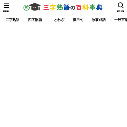
MENU
SEARCH
二字熟語
四字熟語
ことわざ
慣用句
故事成語
一般言