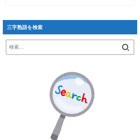
三字熟語を検索
検
索: