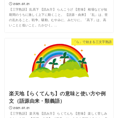
2021.07.21
【三字熟語】 乱高下 【読み方】 らんこうげ 【意味】 相場などが短
期間のうちに激しく上下に動くこと。 【語源・由来】 「乱」は、世
の乱れること。戦争。騒動。むやみに、みだりに。「高下」は、高
いことと低いこと。たかひく。...
「ら」で始まる三文字熟語
楽天地【らくてんち】の意味と使い方や例
文（語源由来・類義語）
2021.07.21
【三字熟語】 楽天地 【読み方】 らくてんち 【意味】 楽しく苦しみ