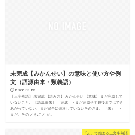
未完成【みかんせい】の意味と使い方や例
文（語源由来・類義語）
2022.08.22
【三字熟語】 未完成 【読み方】 みかんせい 【意味】 まだ完成して
いないこと。 【語源由来】 「完成」・まだ完成せず最後まではでき
あがっていない、また完全に発達していないそのさま。 「未」 ・
まだ、その とき/こと が...
「ふ」で始まる三文字熟語