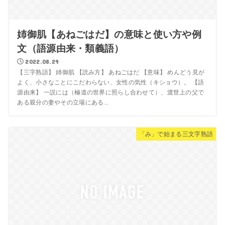
姉御肌【あねごはだ】の意味と使い方や例
文（語源由来・類義語）
2022.08.29
【三字熟語】 姉御肌 【読み方】 あねごはだ 【意味】 めんどう見が
よく、小さなことにこだわらない、女性の気性（キショウ）。 【語
源由来】 一説には（極道の世界に照らし合わせて）、渡世上の父で
ある親分の妻やその立場にある...
「み」で始まる三文字熟語