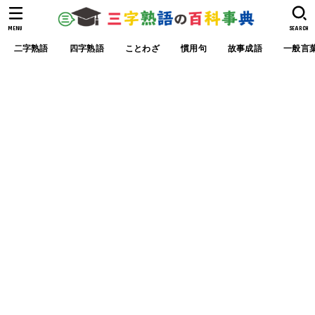
MENU
SEARCH
二字熟語
四字熟語
ことわざ
慣用句
故事成語
一般言