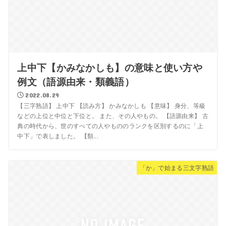
上中下【かみなかしも】の意味と使い方や
例文（語源由来・類義語）
2022.08.29
【三字熟語】 上中下 【読み方】 かみなかしも 【意味】 身分、等級
などの上位と中位と下位と。 また、その人やもの。 【語源由来】 古
典の時代から、世のすべての人やもののランクを区別するのに「上
中下」で表しました。 【類...
「か」で始まる三文字熟語