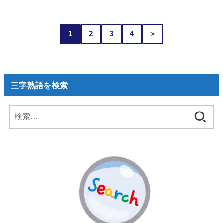
1
2
3
4
＞
三字熟語を検索
検
索: