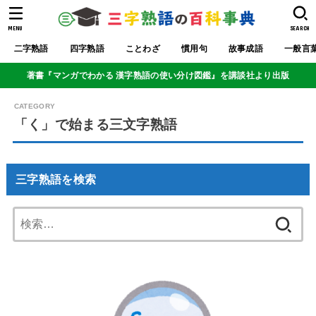
MENU
SEARCH
二字熟語
四字熟語
ことわざ
慣用句
故事成語
一般言
著書『マンガでわかる 漢字熟語の使い分け図鑑』を講談社より出版
「く」で始まる三文字熟語
三字熟語を検索
検
索: