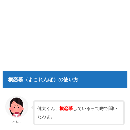
横恋慕（よこれんぼ）の使い方
健太くん。
横恋慕
しているって噂で聞い
たわよ。
ともこ