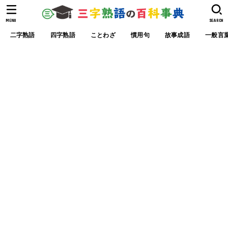
MENU
SEARCH
二字熟語
四字熟語
ことわざ
慣用句
故事成語
一般言