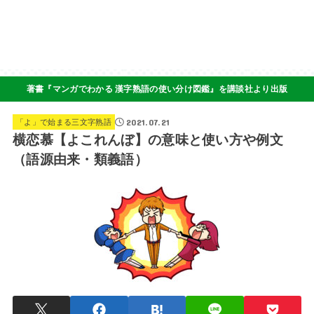
著書『マンガでわかる 漢字熟語の使い分け図鑑』を講談社より出版
2021.07.21
「よ」で始まる三文字熟語
横恋慕【よこれんぼ】の意味と使い方や例文
（語源由来・類義語）