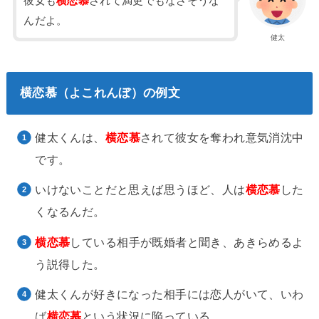
彼女も
横恋慕
されて満更でもなさそうな
んだよ。
健太
横恋慕（よこれんぼ）の例文
健太くんは、
横恋慕
されて彼女を奪われ意気消沈中
です。
いけないことだと思えば思うほど、人は
横恋慕
した
くなるんだ。
横恋慕
している相手が既婚者と聞き、あきらめるよ
う説得した。
健太くんが好きになった相手には恋人がいて、いわ
ば
横恋慕
という状況に陥っている。