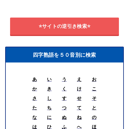
⭐サイトの逆引き検索⭐
四字熟語を５０音別に検索
あ
い
う
え
お
か
き
く
け
こ
さ
し
す
せ
そ
た
ち
つ
て
と
な
に
ぬ
ね
の
は
ひ
ふ
へ
ほ