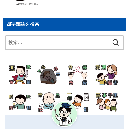
四字熟語を検索
検
索: