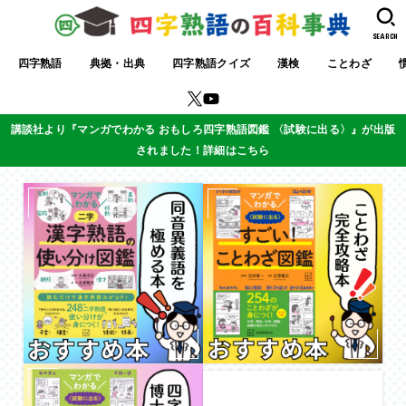
SEARCH
四字熟語
典拠・出典
四字熟語クイズ
漢検
ことわざ
講談社より『マンガでわかる おもしろ四字熟語図鑑 〈試験に出る〉』が出版
されました！詳細はこちら