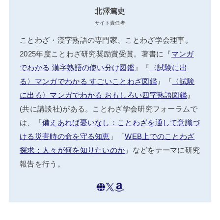
北澤篤史
サイト責任者
ことわざ・漢字熟語の専門家、ことわざ学会理事。
2025年度ことわざ研究奨励賞受賞。著書に『
マンガ
でわかる 漢字熟語の使い分け図鑑
』『
〈試験に出
る〉マンガでわかる すごいことわざ図鑑
』『
〈試験
に出る〉マンガでわかる おもしろい四字熟語図鑑
』
(共に講談社)がある。ことわざ学会研究フォーラムで
は、「
備えあれば憂いなし：ことわざを通して意識づ
ける災害時の命を守る知恵
」「
WEB上でのことわざ
探求：人々が何を知りたいのか
」などをテーマに研究
報告を行う。