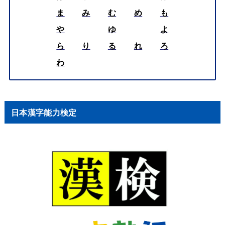
ま
み
む
め
も
や
ゆ
よ
ら
り
る
れ
ろ
わ
日本漢字能力検定