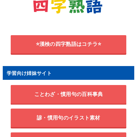
⭐漢検の四字熟語はコチラ⭐
学習向け姉妹サイト
ことわざ・慣用句の百科事典
諺・慣用句のイラスト素材