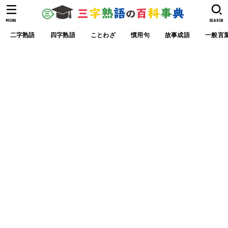
MENU
SEARCH
二字熟語
四字熟語
ことわざ
慣用句
故事成語
一般言