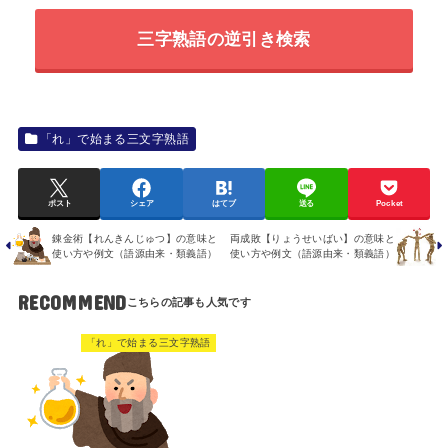
三字熟語の逆引き検索
「れ」で始まる三文字熟語
ポスト
シェア
はてブ
送る
Pocket
錬金術【れんきんじゅつ】の意味と
両成敗【りょうせいばい】の意味と
使い方や例文（語源由来・類義語）
使い方や例文（語源由来・類義語）
RECOMMEND
「れ」で始まる三文字熟語