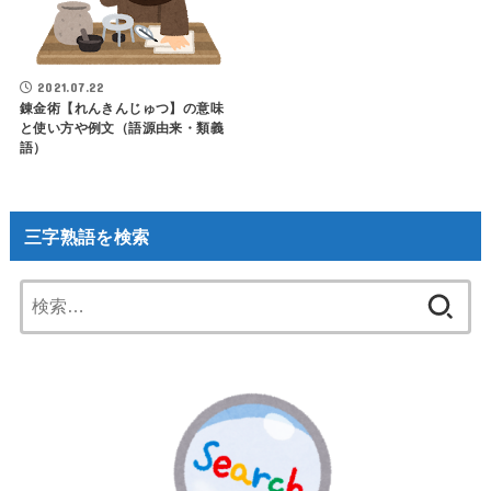
2021.07.22
錬金術【れんきんじゅつ】の意味
と使い方や例文（語源由来・類義
語）
三字熟語を検索
検
索: