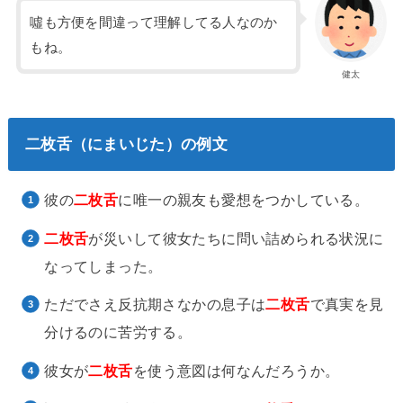
噓も方便を間違って理解してる人なのか
もね。
健太
二枚舌（にまいじた）の例文
彼の
二枚舌
に唯一の親友も愛想をつかしている。
二枚舌
が災いして彼女たちに問い詰められる状況に
なってしまった。
ただでさえ反抗期さなかの息子は
二枚舌
で真実を見
分けるのに苦労する。
彼女が
二枚舌
を使う意図は何なんだろうか。