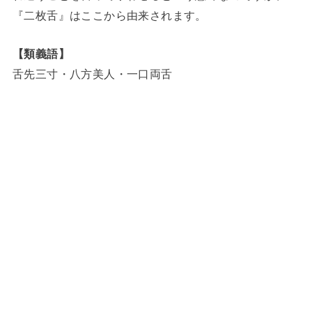
『二枚舌』はここから由来されます。
【類義語】
舌先三寸・八方美人・一口両舌