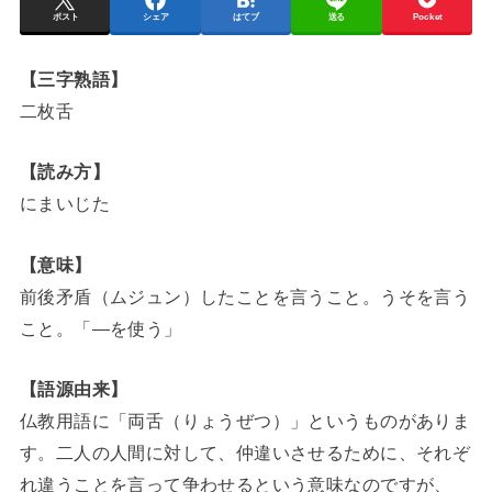
ポスト
シェア
はてブ
送る
Pocket
【三字熟語】
二枚舌
【読み方】
にまいじた
【意味】
前後矛盾（ムジュン）したことを言うこと。うそを言う
こと。「―を使う」
【語源由来】
仏教用語に「両舌（りょうぜつ）」というものがありま
す。二人の人間に対して、仲違いさせるために、それぞ
れ違うことを言って争わせるという意味なのですが、