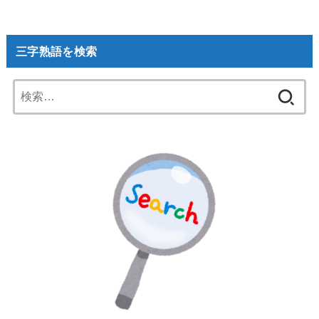
三字熟語を検索
検
索: