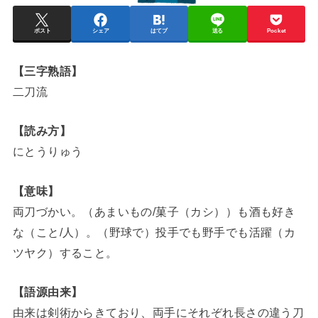
ポスト
シェア
はてブ
送る
Pocket
【三字熟語】
二刀流
【読み方】
にとうりゅう
【意味】
両刀づかい。（あまいもの/菓子（カシ））も酒も好き
な（こと/人）。（野球で）投手でも野手でも活躍（カ
ツヤク）すること。
【語源由来】
由来は剣術からきており、両手にそれぞれ長さの違う刀