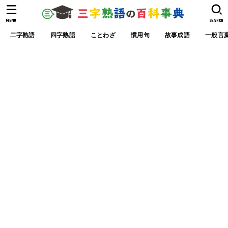
MENU
SEARCH
二字熟語
四字熟語
ことわざ
慣用句
故事成語
一般言