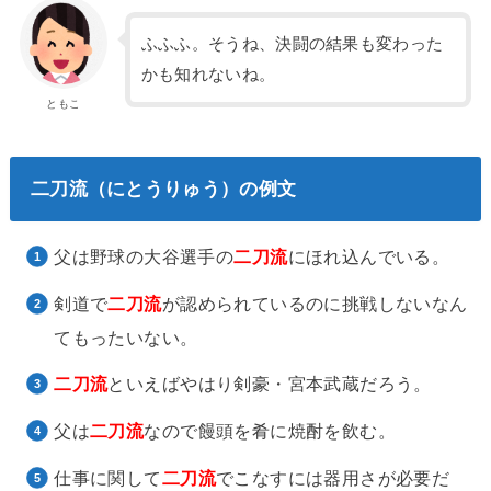
ふふふ。そうね、決闘の結果も変わった
かも知れないね。
ともこ
二刀流（にとうりゅう）の例文
父は野球の大谷選手の
二刀流
にほれ込んでいる。
剣道で
二刀流
が認められているのに挑戦しないなん
てもったいない。
二刀流
といえばやはり剣豪・宮本武蔵だろう。
父は
二刀流
なので饅頭を肴に焼酎を飲む。
仕事に関して
二刀流
でこなすには器用さが必要だ