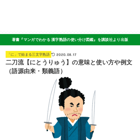
著書『マンガでわかる 漢字熟語の使い分け図鑑』を講談社より出版
2020.08.17
「に」で始まる三文字熟語
二刀流【にとうりゅう】の意味と使い方や例文
（語源由来・類義語）