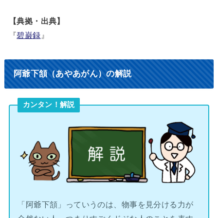
【典拠・出典】
『
碧巌録
』
阿爺下頷（あやあがん）の解説
カンタン！解説
「阿爺下頷」っていうのは、物事を見分ける力が