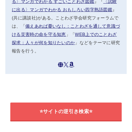
る〉マンガでわかる すごいことわざ図鑑
』『
〈試験
に出る〉マンガでわかる おもしろい四字熟語図鑑
』
(共に講談社)がある。ことわざ学会研究フォーラムで
は、「
備えあれば憂いなし：ことわざを通して意識づ
ける災害時の命を守る知恵
」「
WEB上でのことわざ
探求：人々が何を知りたいのか
」などをテーマに研究
報告を行う。
⭐サイトの逆引き検索⭐