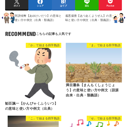
ポスト
シェア
はてブ
送る
Pocket
阿諛傾奪【あゆけいだつ】の意味と
遏悪揚善【あつあくようぜん】の意
使い方や例文（出典・類義語）
味と使い方や例文（出典・類義語）
RECOMMEND
「か」で始まる四字熟語
「ま」で始まる四字熟語
満目蕭条【まんもくしょうじょ
う】の意味と使い方や例文（語源
由来・出典・類義語）
勧百諷一【かんぴゃくふういつ】
の意味と使い方や例文（出典）
「こ」で始まる四字熟語
「せ」で始まる四字熟語