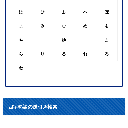
は
ひ
ふ
へ
ほ
ま
み
む
め
も
や
ゆ
よ
ら
り
る
れ
ろ
わ
四字熟語の逆引き検索