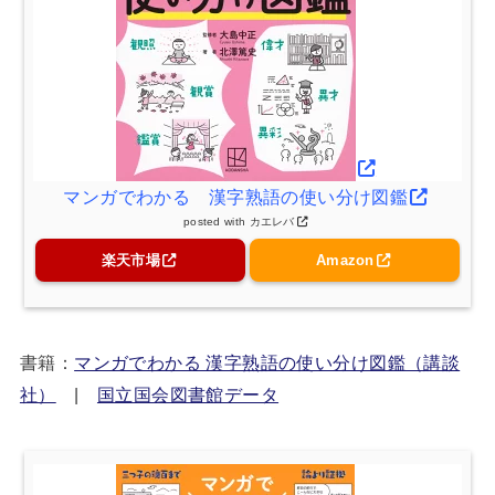
マンガでわかる 漢字熟語の使い分け図鑑
posted with
カエレバ
楽天市場
Amazon
書籍：
マンガでわかる 漢字熟語の使い分け図鑑（講談
社）
|
国立国会図書館データ