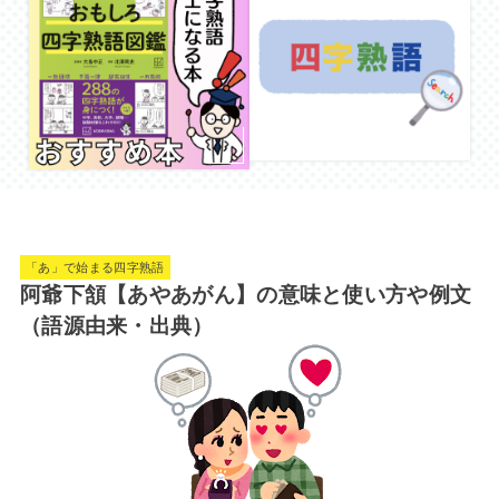
「あ」で始まる四字熟語
阿爺下頷【あやあがん】の意味と使い方や例文
（語源由来・出典）