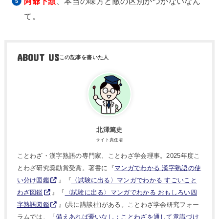
阿爺下頷
、本当の味方と敵の区別がつかないなん
て。
ABOUT US
北澤篤史
サイト責任者
ことわざ・漢字熟語の専門家、ことわざ学会理事。2025年度こ
とわざ研究奨励賞受賞。著書に『
マンガでわかる 漢字熟語の使
い分け図鑑
』『
〈試験に出る〉マンガでわかる すごいこと
わざ図鑑
』『
〈試験に出る〉マンガでわかる おもしろい四
字熟語図鑑
』(共に講談社)がある。ことわざ学会研究フォー
ラムでは、「
備えあれば憂いなし：ことわざを通して意識づけ