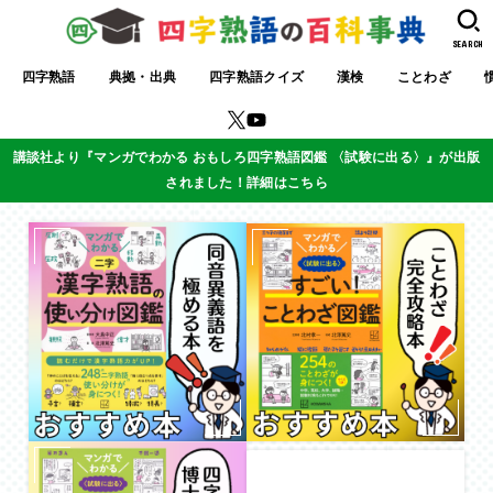
SEARCH
四字熟語
典拠・出典
四字熟語クイズ
漢検
ことわざ
講談社より『マンガでわかる おもしろ四字熟語図鑑 〈試験に出る〉』が出版
されました！詳細はこちら