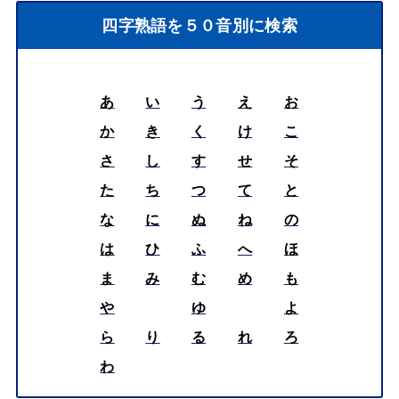
四字熟語を５０音別に検索
あ
い
う
え
お
か
き
く
け
こ
さ
し
す
せ
そ
た
ち
つ
て
と
な
に
ぬ
ね
の
は
ひ
ふ
へ
ほ
ま
み
む
め
も
や
ゆ
よ
ら
り
る
れ
ろ
わ