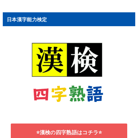
日本漢字能力検定
⭐漢検の四字熟語はコチラ⭐