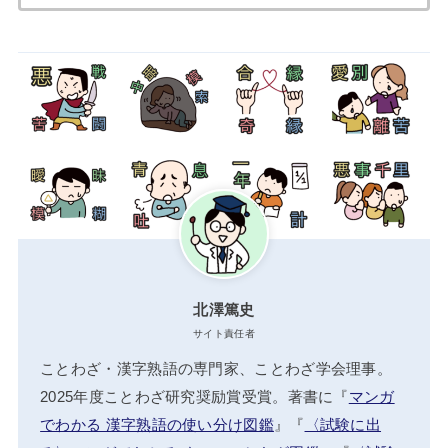
索:
北澤篤史
サイト責任者
ことわざ・漢字熟語の専門家、ことわざ学会理事。
2025年度ことわざ研究奨励賞受賞。著書に『
マンガ
でわかる 漢字熟語の使い分け図鑑
』『
〈試験に出