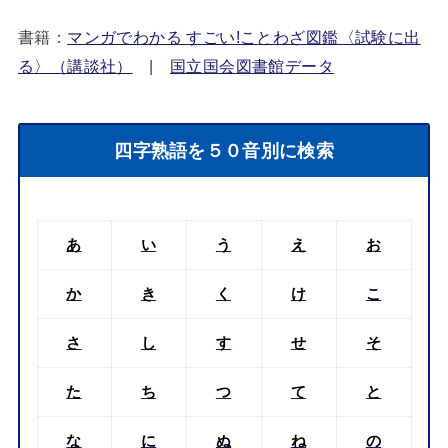
書籍：
マンガでわかる すごい!ことわざ図鑑〈試験に出
る〉（講談社）
|
国立国会図書館データ
四字熟語を５０音別に検索
あ
い
う
え
お
か
き
く
け
こ
さ
し
す
せ
そ
た
ち
つ
て
と
な
に
ぬ
ね
の