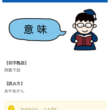
【四字熟語】
阿爺下頷
【読み方】
あやあがん
「あやかがん」とも読む。