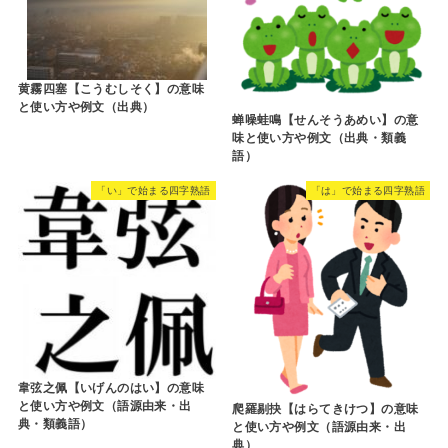
黄霧四塞【こうむしそく】の意味
と使い方や例文（出典）
蝉噪蛙鳴【せんそうあめい】の意
味と使い方や例文（出典・類義
語）
「い」で始まる四字熟語
「は」で始まる四字熟語
韋弦之佩【いげんのはい】の意味
と使い方や例文（語源由来・出
爬羅剔抉【はらてきけつ】の意味
典・類義語）
と使い方や例文（語源由来・出
典）