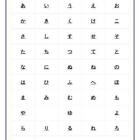
あ
い
う
え
お
か
き
く
け
こ
さ
し
す
せ
そ
た
ち
つ
て
と
な
に
ぬ
ね
の
は
ひ
ふ
へ
ほ
ま
み
む
め
も
や
ゆ
よ
ら
り
る
れ
ろ