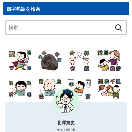
四字熟語を検索
検
索:
北澤篤史
サイト責任者