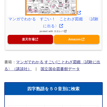
マンガでわかる すごい！ ことわざ図鑑 〈試験
に出る〉
posted with
カエレバ
楽天市場
Amazon
書籍：
マンガでわかる すごい!ことわざ図鑑〈試験に出
る〉（講談社）
|
国立国会図書館データ
四字熟語を５０音別に検索