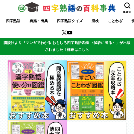
SEARCH
四字熟語
典拠・出典
四字熟語クイズ
漢検
ことわざ
講談社より『マンガでわかる おもしろ四字熟語図鑑 〈試験に出る〉』が出版
されました！詳細はこちら