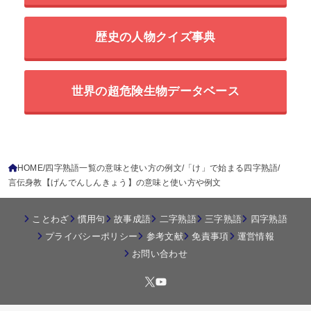
歴史の人物クイズ事典
世界の超危険生物データベース
HOME
四字熟語一覧の意味と使い方の例文
「け」で始まる四字熟語
言伝身教【げんでんしんきょう】の意味と使い方や例文
ことわざ
慣用句
故事成語
二字熟語
三字熟語
四字熟語
プライバシーポリシー
参考文献
免責事項
運営情報
お問い合わせ
© 2026
四字熟語の百科事典
All Rights Reserved.