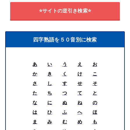
⭐サイトの逆引き検索⭐
四字熟語を５０音別に検索
あ
い
う
え
お
か
き
く
け
こ
さ
し
す
せ
そ
た
ち
つ
て
と
な
に
ぬ
ね
の
は
ひ
ふ
へ
ほ
ま
み
む
め
も