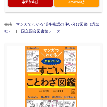
楽天市場
Amazon
書籍：
マンガでわかる 漢字熟語の使い分け図鑑（講談
社）
|
国立国会図書館データ