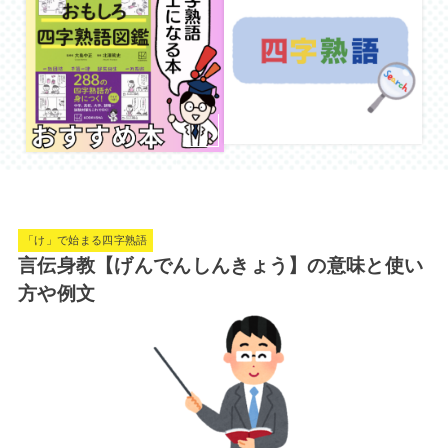
「け」で始まる四字熟語
言伝身教【げんでんしんきょう】の意味と使い
方や例文