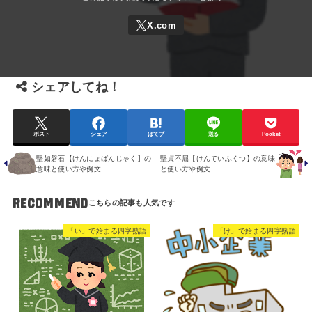
シェアしてね！
ポスト
シェア
はてブ
送る
Pocket
堅如磐石【けんにょばんじゃく】の
堅貞不屈【けんていふくつ】の意味
意味と使い方や例文
と使い方や例文
RECOMMEND
「い」で始まる四字熟語
「け」で始まる四字熟語