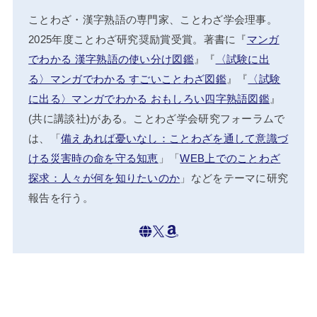
ことわざ・漢字熟語の専門家、ことわざ学会理事。
2025年度ことわざ研究奨励賞受賞。著書に『
マンガ
でわかる 漢字熟語の使い分け図鑑
』『
〈試験に出
る〉マンガでわかる すごいことわざ図鑑
』『
〈試験
に出る〉マンガでわかる おもしろい四字熟語図鑑
』
(共に講談社)がある。ことわざ学会研究フォーラムで
は、「
備えあれば憂いなし：ことわざを通して意識づ
ける災害時の命を守る知恵
」「
WEB上でのことわざ
探求：人々が何を知りたいのか
」などをテーマに研究
報告を行う。