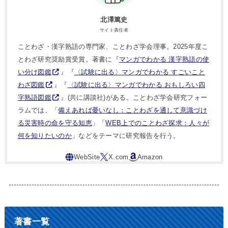
北澤篤史
サイト責任者
ことわざ・漢字熟語の専門家、ことわざ学会理事。2025年度こ
とわざ研究奨励賞受賞。著書に『
マンガでわかる 漢字熟語の使
い分け図鑑
』『
〈試験に出る〉マンガでわかる すごいこと
わざ図鑑
』『
〈試験に出る〉マンガでわかる おもしろい四
字熟語図鑑
』(共に講談社)がある。ことわざ学会研究フォー
ラムでは、「
備えあれば憂いなし：ことわざを通して意識づけ
る災害時の命を守る知恵
」「
WEB上でのことわざ探求：人々が
何を知りたいのか
」などをテーマに研究報告を行う。
著書一覧