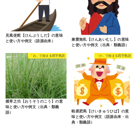
見風使舵【けんぷうしだ】の意味
兼愛無私【けんあいむし】の意味
と使い方や例文（語源由来）
と使い方や例文（出典・類義語）
「お」で始まる四字熟語
「け」で始まる四字熟語
横草之功【おうそうのこう】の意
味と使い方や例文（出典・類義
軽裘肥馬【けいきゅうひば】の意
語）
味と使い方や例文（語源由来・出
典・類義語）