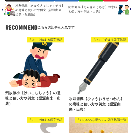
鳩居鵲巣【きゅうきょじゃくそう】
問牛知馬【もんぎゅうちば】の意味
の意味と使い方や例文（語源由来・
と使い方や例文（出典）
出典・類義語）
RECOMMEND
「け」で始まる四字熟語
「ひ」で始まる四字熟語
刑故無小【けいこむしょう】の意
味と使い方や例文（語源由来・出
氷甌雪椀【ひょうおうせつわん】
典）
の意味と使い方や例文（語源由
来・出典）
「こ」で始まる四字熟語
「いろいろな動作」の四字熟語一覧