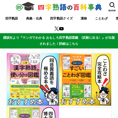
SEARCH
四字熟語
典拠・出典
四字熟語クイズ
漢検
ことわざ
講談社より『マンガでわかる おもしろ四字熟語図鑑 〈試験に出る〉』が出版
されました！詳細はこちら