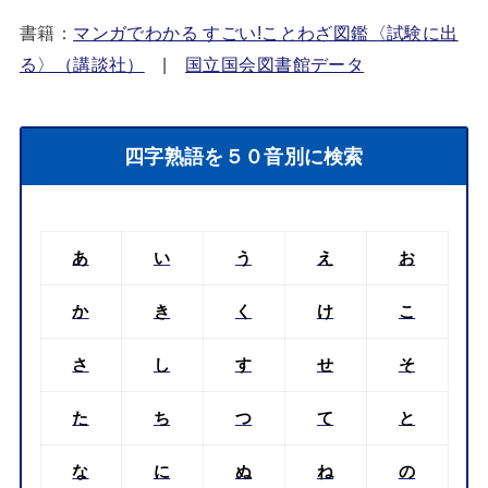
書籍：
マンガでわかる すごい!ことわざ図鑑〈試験に出
る〉（講談社）
|
国立国会図書館データ
四字熟語を５０音別に検索
あ
い
う
え
お
か
き
く
け
こ
さ
し
す
せ
そ
た
ち
つ
て
と
な
に
ぬ
ね
の