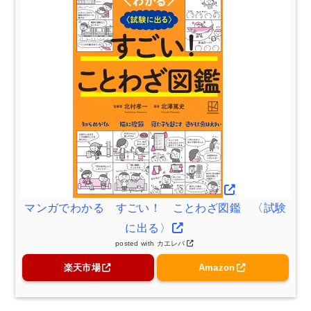
マンガでわかる すごい！ ことわざ図鑑 〈試験
に出る〉
posted with
カエレバ
楽天市場
Amazon