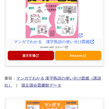
マンガでわかる 漢字熟語の使い分け図鑑
posted with
カエレバ
楽天市場
Amazon
書籍：
マンガでわかる 漢字熟語の使い分け図鑑（講談
社）
|
国立国会図書館データ