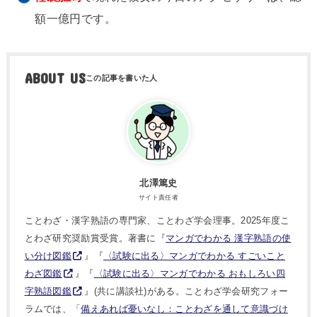
額一億円です。
ABOUT US
北澤篤史
サイト責任者
ことわざ・漢字熟語の専門家、ことわざ学会理事。2025年度こ
とわざ研究奨励賞受賞。著書に『
マンガでわかる 漢字熟語の使
い分け図鑑
』『
〈試験に出る〉マンガでわかる すごいこと
わざ図鑑
』『
〈試験に出る〉マンガでわかる おもしろい四
字熟語図鑑
』(共に講談社)がある。ことわざ学会研究フォー
ラムでは、「
備えあれば憂いなし：ことわざを通して意識づけ