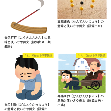
旋転囲繞【せんてんいじょう】の
意味と使い方や例文（語源由来）
香気芬芬【こうきふんぷん】の意
味と使い方や例文（語源由来・類
義語）
「と」で始まる四字熟語
「け」で始まる四字熟語
蹇蹇匪躬【けんけんひきゅう】の
意味と使い方や例文（語源由来・
呑刀刮腸【どんとうかっちょう】
出典）
の意味と使い方や例文（語源由