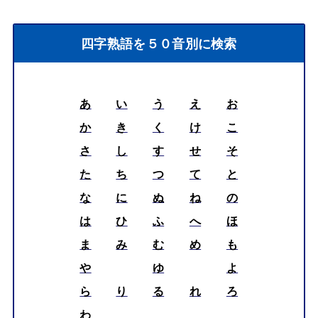
四字熟語を５０音別に検索
あ
い
う
え
お
か
き
く
け
こ
さ
し
す
せ
そ
た
ち
つ
て
と
な
に
ぬ
ね
の
は
ひ
ふ
へ
ほ
ま
み
む
め
も
や
ゆ
よ
ら
り
る
れ
ろ
わ