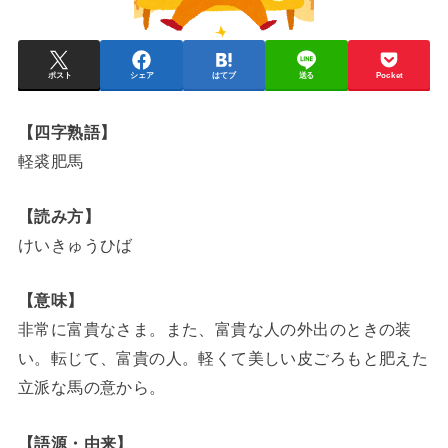
ポスト
シェア
はてブ
送る
Pocket
【四字熟語】
軽裘肥馬
【読み方】
けいきゅうひば
【意味】
非常に富貴なさま。また、富貴な人の外出のときの装
い。転じて、富貴の人。軽くて美しい皮ごろもと肥えた
立派な馬の意から。
【語源・由来】