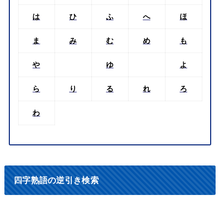
は
ひ
ふ
へ
ほ
ま
み
む
め
も
や
ゆ
よ
ら
り
る
れ
ろ
わ
四字熟語の逆引き検索