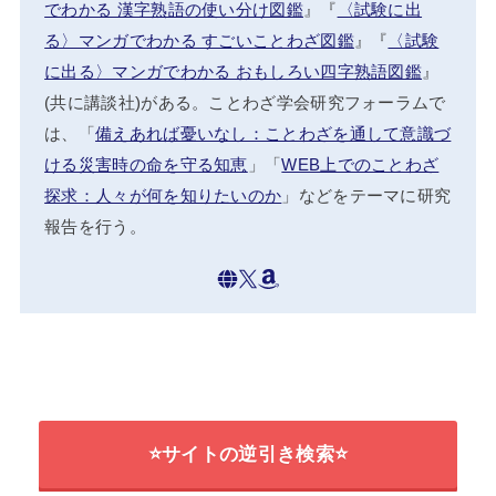
でわかる 漢字熟語の使い分け図鑑
』『
〈試験に出
る〉マンガでわかる すごいことわざ図鑑
』『
〈試験
に出る〉マンガでわかる おもしろい四字熟語図鑑
』
(共に講談社)がある。ことわざ学会研究フォーラムで
は、「
備えあれば憂いなし：ことわざを通して意識づ
ける災害時の命を守る知恵
」「
WEB上でのことわざ
探求：人々が何を知りたいのか
」などをテーマに研究
報告を行う。
⭐サイトの逆引き検索⭐