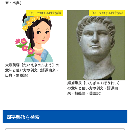
来・出典）
「た」で始まる四字熟語
「い」で始まる四字熟語
太液芙蓉【たいえきのふよう】の
意味と使い方や例文（語源由来・
出典・類義語）
婬虐暴戻【いんぎゃくぼうれい】
の意味と使い方や例文（語源由
来・類義語・英語訳）
四字熟語を検索