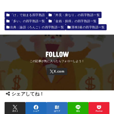
「け」で始まる四字熟語
「外見・身なり」の四字熟語一覧
「多い」の四字熟語一覧
「金銭・損得」の四字熟語一覧
出典：論語（ろんご）の四字熟語一覧
漢検1級の四字熟語一覧
FOLLOW
シェアしてね！
ポスト
シェア
はてブ
送る
Pocket