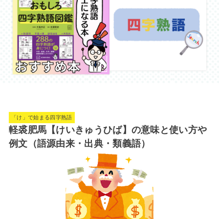
「け」で始まる四字熟語
軽裘肥馬【けいきゅうひば】の意味と使い方や
例文（語源由来・出典・類義語）