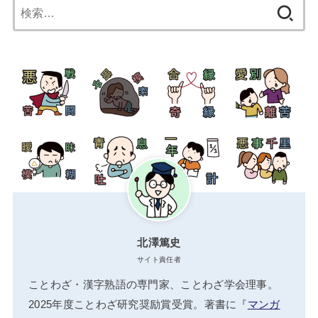
検
索:
北澤篤史
サイト責任者
ことわざ・漢字熟語の専門家、ことわざ学会理事。
2025年度ことわざ研究奨励賞受賞。著書に『
マンガ